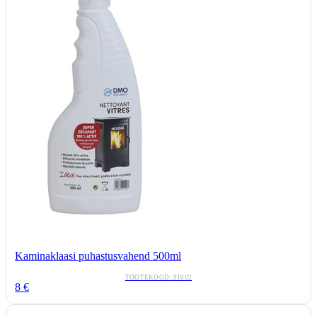
Kaminaklaasi puhastusvahend 500ml
TOOTEKOOD:
91002
8
€