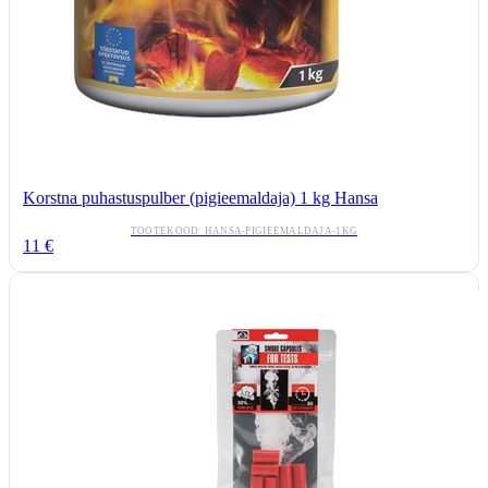
Korstna puhastuspulber (pigieemaldaja) 1 kg Hansa
TOOTEKOOD:
HANSA-PIGIEEMALDAJA-1KG
11
€