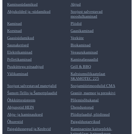
Kaminasüdamikud
Ahjud
Ahjukolded ja -südamikud
Soojust salvestavad
moodulkaminad
Kaminad
Pliidid
Korstnad
Gaasikaminad
Gaasisüdamikud
Veeküte
Saunakerised
Biokaminad
Elektrikaminad
Veeaurukaminad
Pelletikaminad
Kaminafassaadid
Puuküttega pitsaahjud
Grill & BBQ
Välikaminad
Kaltsiumsilikaatplaat
SKAMOTEC 225
Soojust salvestavad materjalid
Soojamüürimoodulid CMA
Šamott-Tellis ja Šamottplaadid
Graniit, marmor ja presskivi
Õhkküttesüsteem
Põlemisõhukanal
Ahjupotid HEIN
Ühendustorud
Ahju- ja kaminauksed
Pliidiplaadid, pliidiraud
Õhurestid
Paigaldustarvikud
Paigaldussegud ja Krohvid
Kaminaesine kaitseplekk,
kaitseklaas, kaitseekraan