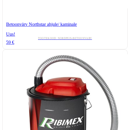
Betoonvärv Northstar ahjule/ kaminale
Uus!
TOOTEKOOD:
NORDPEIS-BETOONVARV
59
€