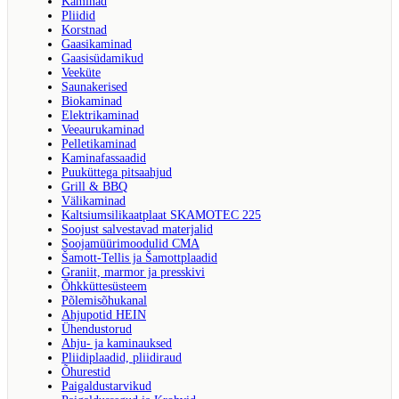
Kaminad
Pliidid
Korstnad
Gaasikaminad
Gaasisüdamikud
Veeküte
Saunakerised
Biokaminad
Elektrikaminad
Veeaurukaminad
Pelletikaminad
Kaminafassaadid
Puuküttega pitsaahjud
Grill & BBQ
Välikaminad
Kaltsiumsilikaatplaat SKAMOTEC 225
Soojust salvestavad materjalid
Soojamüürimoodulid CMA
Šamott-Tellis ja Šamottplaadid
Graniit, marmor ja presskivi
Õhkküttesüsteem
Põlemisõhukanal
Ahjupotid HEIN
Ühendustorud
Ahju- ja kaminauksed
Pliidiplaadid, pliidiraud
Õhurestid
Paigaldustarvikud