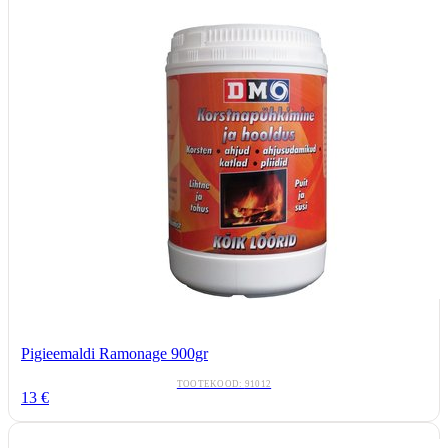
Pigieemaldi Ramonage 900gr
TOOTEKOOD:
91012
13
€