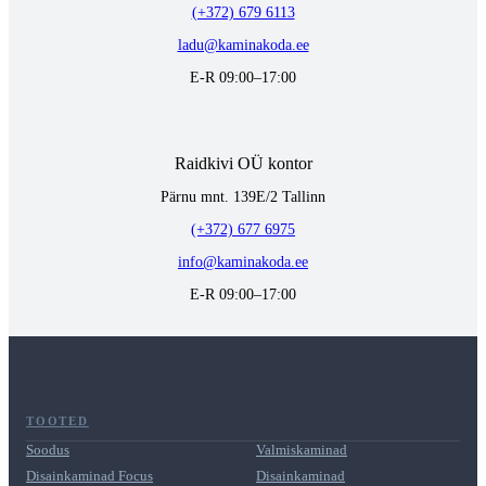
(+372) 679 6113
ladu@kaminakoda.ee
E-R 09:00–17:00
Raidkivi OÜ kontor
Pärnu mnt. 139E/2 Tallinn
(+372) 677 6975
info@kaminakoda.ee
E-R 09:00–17:00
TOOTED
Soodus
Valmiskaminad
Disainkaminad Focus
Disainkaminad