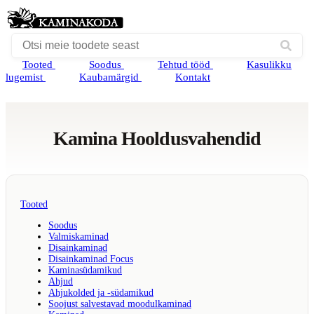
Tooted
Soodus
Tehtud tööd
Kasulikku
lugemist
Kaubamärgid
Kontakt
Kamina Hooldusvahendid
Tooted
Soodus
Valmiskaminad
Disainkaminad
Disainkaminad Focus
Kaminasüdamikud
Ahjud
Ahjukolded ja -südamikud
Soojust salvestavad moodulkaminad