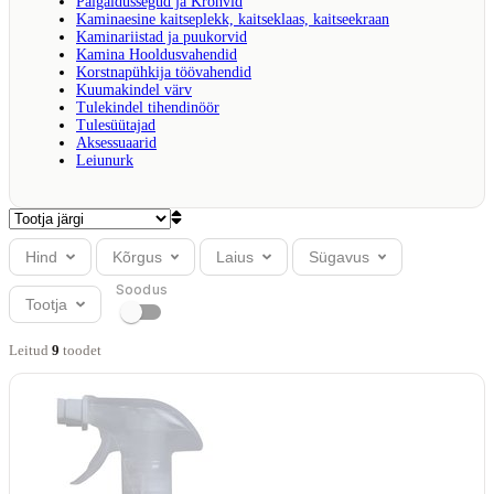
Paigaldussegud ja Krohvid
Kaminaesine kaitseplekk, kaitseklaas, kaitseekraan
Kaminariistad ja puukorvid
Kamina Hooldusvahendid
Korstnapühkija töövahendid
Kuumakindel värv
Tulekindel tihendinöör
Tulesüütajad
Aksessuaarid
Leiunurk
Hind
Kõrgus
Laius
Sügavus
Soodus
Tootja
Leitud
9
toode
t