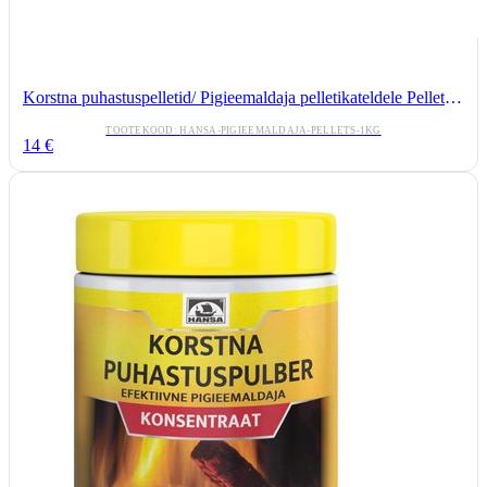
Korstna puhastuspelletid/ Pigieemaldaja pelletikateldele Pellets 1 kg Hansa
TOOTEKOOD:
HANSA-PIGIEEMALDAJA-PELLETS-1KG
14
€