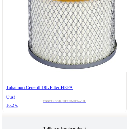
Tuhaimuri Cenerill 18L Filter-HEPA
Uus!
TOOTEKOOD:
FILTER-HEPA-18L
16.2
€
Tallinnas kaminasalong