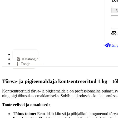
Küsi 
Lisainfo
Kataloogid
Tootja
Tõrva- ja pigieemaldaja kontsentreeritud 1 kg – tõ
Kontsentreeritud tõrva- ja pigieemaldaja on professionaalne puhastu
ning pigi tõhusaks eemaldamiseks. Sobib nii koduseks kui ka professi
Toote eelised ja omadused:
Tõhus toime:
Eemaldab kiiresti ja põhjalikult kogunenud tõrva j