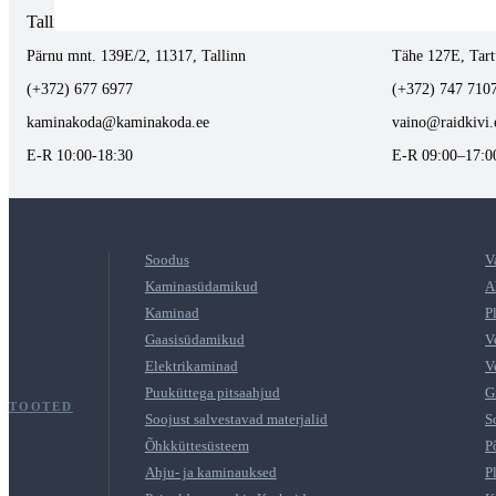
Tallinnas kaminasalong
Tartus kivi töö
Pärnu mnt. 139E/2, 11317, Tallinn
Tähe 127E, Tart
(+372) 677 6977
(+372) 747 710
kaminakoda@kaminakoda.ee
vaino@raidkivi.
E-R 10:00-18:30
E-R 09:00–17:0
Soodus
V
Kaminasüdamikud
A
Kaminad
P
Gaasisüdamikud
V
Elektrikaminad
V
Puuküttega pitsaahjud
G
TOOTED
Soojust salvestavad materjalid
S
Õhkküttesüsteem
P
Ahju- ja kaminauksed
P