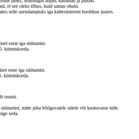
mide jaoks, sealhulgas ahjud, kaminad ja pliidid.
i, et see oleks tõhus, kuid samas ohutu.
utes selle asendamatuks iga küttesüsteemi hoolduse juures.
inet enne iga süütamist.
5. kütmiskorda.
inet enne iga süütamist.
5. kütmiskorda.
ib ruumi.
süütamist, mitte juba hõõguvatele sütele või kustuvasse tulle.
bige seda.