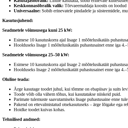
Kasutajasõbralik:
Lihtne kasutada, sobib erinevate küttesüstee
Keskkonnasõbralik valik:
Tõrvaeemaldaja koostis on loodud ni
Universaalne:
Sobib erinevatele pindadele ja süsteemidele, mu
Kasutusjuhend:
Seadmetele võimsusega kuni 25 kW:
Esimese 10 kasutuskorra ajal lisage 1 mõõtelusikatäis puhastusa
Hoolduseks lisage 1 mõõtelusikatäis puhastusainet enne iga 4.–
Seadmetele võimsusega 25–50 kW:
Esimese 10 kasutuskorra ajal lisage 2 mõõtelusikatäit puhastusa
Hoolduseks lisage 2 mõõtelusikatäit puhastusainet enne iga 4.–
Oluline teada:
Ärge kasutage toodet juhul, kui tõmme on ebapiisav ja suits lev
Toode võib olla vähem tõhus, kui kasutatakse niiskeid puid.
Parimate tulemuste saavutamiseks lisage puhastusaine enne tule 
Pakend on ettevalmistatud otsekasutuseks – ärge lõigake ega re
Hoidke toodet kuivas kohas.
Tehnilised andmed: