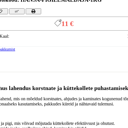
11 €
Kaal:
pakkumist
hus lahendus korstnate ja küttekollete puhastamise
svahend, mis on mõeldud korstnates, ahjudes ja kaminates kogunenud tõ
onaalseks kasutamiseks, pakkudes kiireid ja nähtavaid tulemusi.
a pigi, mis võivad mõjutada küttekollete efektiivsust ja ohutust.