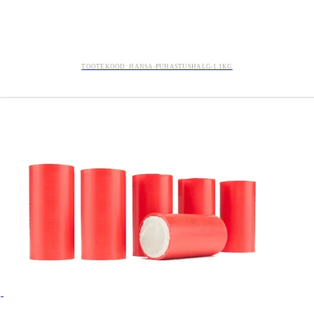
TOOTEKOOD: HANSA-PUHASTUSHALG-1.1KG