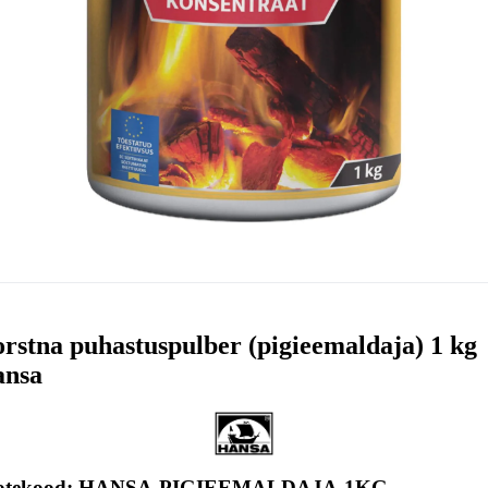
rstna puhastuspulber (pigieemaldaja) 1 kg
nsa
otekood: HANSA-PIGIEEMALDAJA-1KG