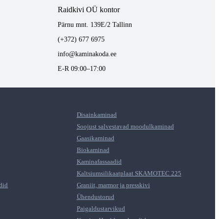
Raidkivi OÜ kontor
Pärnu mnt. 139E/2 Tallinn
(+372) 677 6975
info@kaminakoda.ee
E-R 09:00–17:00
Disainkaminad
Soojust salvestavad moodulkaminad
Gaasikaminad
Biokaminad
Kaminafassaadid
Kaltsiumsilikaatplaat SKAMOTEC 225
did
Graniit, marmor ja presskivi
Ühendustorud
Paigaldustarvikud