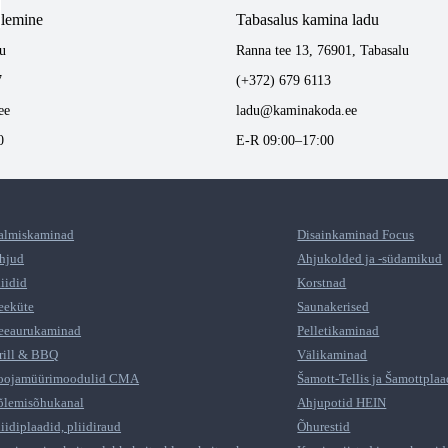
tlemine
Tabasalus kamina ladu
u
Ranna tee 13, 76901, Tabasalu
7
(+372) 679 6113
ee
ladu@kaminakoda.ee
0
E-R 09:00–17:00
almiskaminad
Disainkaminad Focus
hjud
Ahjukolded ja -südamikud
liidid
Korstnad
eeküte
Saunakerised
eeaurukaminad
Pelletikaminad
rill & BBQ
Välikaminad
oojamüürimoodulid CMA
Šamott-Tellis ja Šamottplaa
õlemisõhukanal
Ahjupotid HEIN
liidiplaadid, pliidiraud
Õhurestid