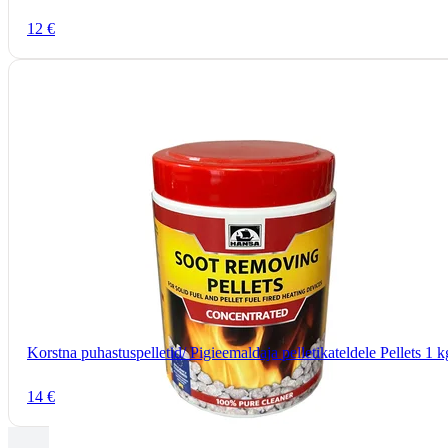
12 €
Korstna puhastuspelletid/ Pigieemaldaja pelletikateldele Pellets 1 
14 €