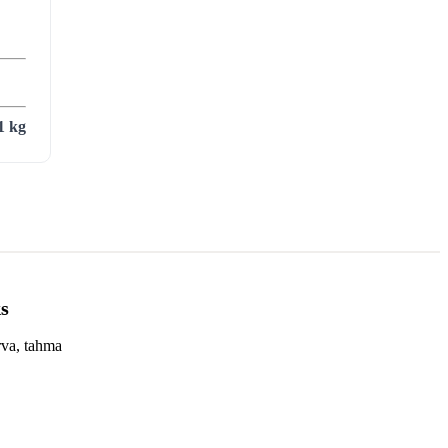
1 kg
ks
rva, tahma