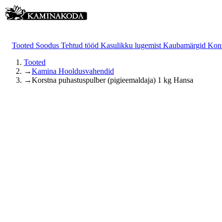
Tooted
Soodus
Tehtud tööd
Kasulikku lugemist
Kaubamärgid
Kon
Tooted
→
Kamina Hooldusvahendid
→
Korstna puhastuspulber (pigieemaldaja) 1 kg Hansa