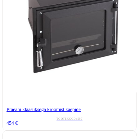
Praeahi klaasuksega kroomist käepide
TOOTEKOOD:
597
454
€