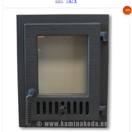
747
€
830
€
-10%