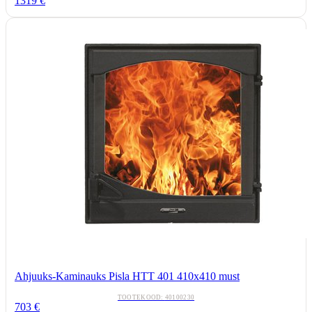
1319
€
Ahjuuks-Kaminauks Pisla HTT 401 410x410 must
TOOTEKOOD:
40100230
703
€