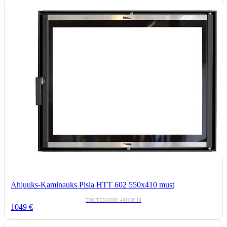
Ahjuuks-Kaminauks Pisla HTT 602 550x410 must
TOOTEKOOD:
40100510
1049
€