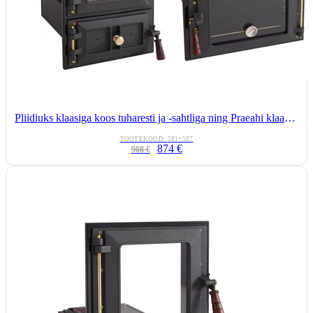
Pliidiuks klaasiga koos tuharesti ja -sahtliga ning Praeahi klaasuksega
TOOTEKOOD:
581+587
874
€
908
€