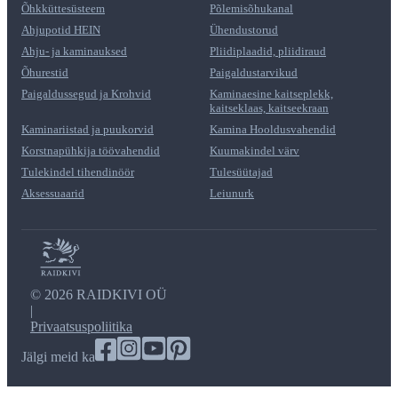
Õhkküttesüsteem
Põlemisõhukanal
Ahjupotid HEIN
Ühendustorud
Ahju- ja kaminauksed
Pliidiplaadid, pliidiraud
Õhurestid
Paigaldustarvikud
Paigaldussegud ja Krohvid
Kaminaesine kaitseplekk,
kaitseklaas, kaitseekraan
Kaminariistad ja puukorvid
Kamina Hooldusvahendid
Korstnapühkija töövahendid
Kuumakindel värv
Tulekindel tihendinöör
Tulesüütajad
Aksessuaarid
Leiunurk
©
2026
RAIDKIVI OÜ
|
Privaatsuspoliitika
Jälgi meid ka