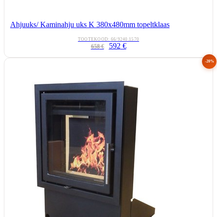
Ahjuuks/ Kaminahju uks K 380x480mm topeltklaas
TOOTEKOOD:
66/9240.1570
592
€
658
€
-20%