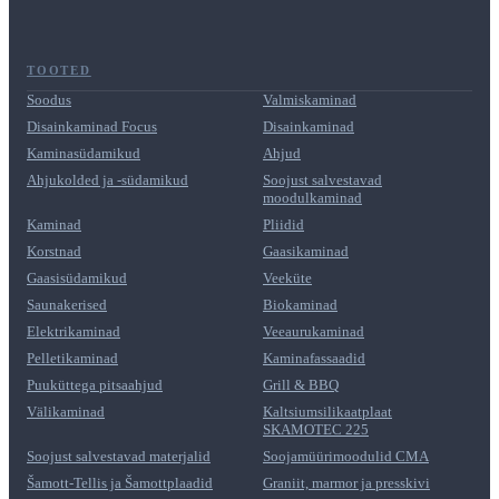
TOOTED
Soodus
Valmiskaminad
Disainkaminad Focus
Disainkaminad
Kaminasüdamikud
Ahjud
Ahjukolded ja -südamikud
Soojust salvestavad
moodulkaminad
Kaminad
Pliidid
Korstnad
Gaasikaminad
Gaasisüdamikud
Veeküte
Saunakerised
Biokaminad
Elektrikaminad
Veeaurukaminad
Pelletikaminad
Kaminafassaadid
Puuküttega pitsaahjud
Grill & BBQ
Välikaminad
Kaltsiumsilikaatplaat
SKAMOTEC 225
Soojust salvestavad materjalid
Soojamüürimoodulid CMA
Šamott-Tellis ja Šamottplaadid
Graniit, marmor ja presskivi