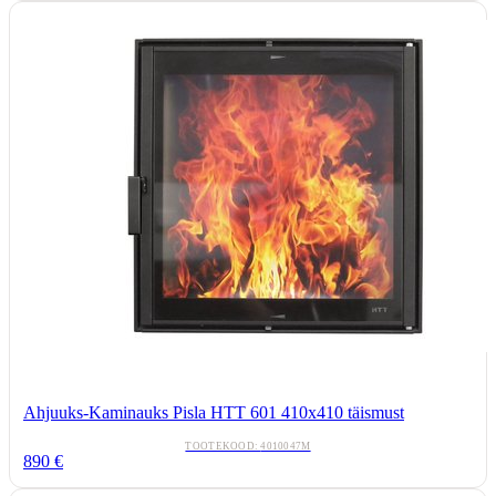
Ahjuuks-Kaminauks Pisla HTT 601 410x410 täismust
TOOTEKOOD:
4010047M
890
€