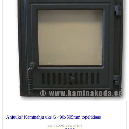
Ahjuuks/ Kaminahju uks G 490x505mm topeltklaas
TOOTEKOOD:
66/9250-1570