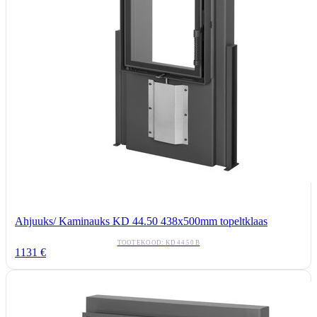
Ahjuuks/ Kaminauks KD 44.50 438x500mm topeltklaas
TOOTEKOOD:
KD 44.50 B
1131
€