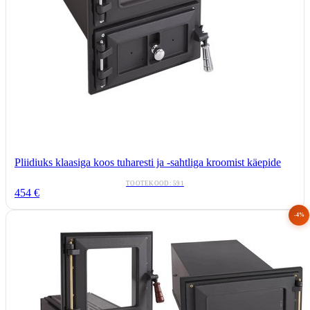
Pliidiuks klaasiga koos tuharesti ja -sahtliga kroomist käepide
TOOTEKOOD:
591
454
€
-4%