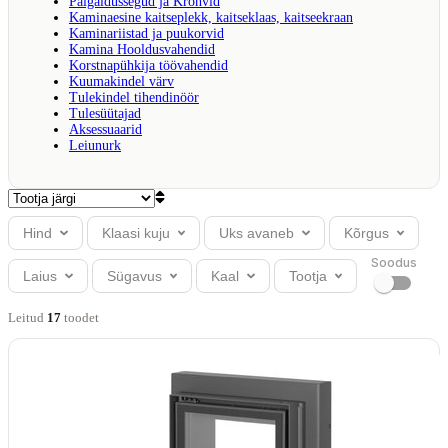
Paigaldussegud ja Krohvid
Kaminaesine kaitseplekk, kaitseklaas, kaitseekraan
Kaminariistad ja puukorvid
Kamina Hooldusvahendid
Korstnapühkija töövahendid
Kuumakindel värv
Tulekindel tihendinöör
Tulesüütajad
Aksessuaarid
Leiunurk
Hind
Klaasi kuju
Uks avaneb
Kõrgus
Soodus
Laius
Sügavus
Kaal
Tootja
Leitud
17
toode
t