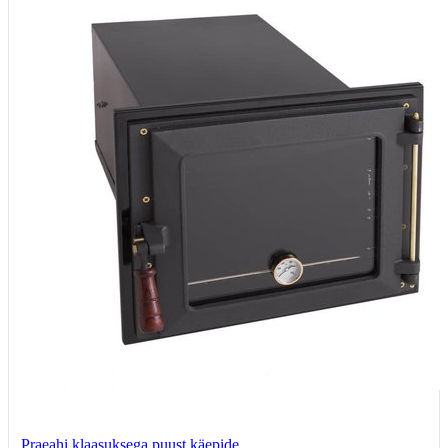
Praeahi klaasuksega puust käepide