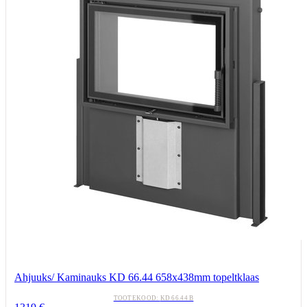
Ahjuuks/ Kaminauks KD 66.44 658x438mm topeltklaas
TOOTEKOOD:
KD 66.44 B