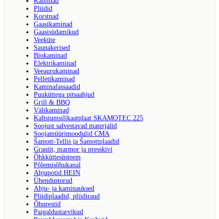
Kaminad
Pliidid
Korstnad
Gaasikaminad
Gaasisüdamikud
Veeküte
Saunakerised
Biokaminad
Elektrikaminad
Veeaurukaminad
Pelletikaminad
Kaminafassaadid
Puuküttega pitsaahjud
Grill & BBQ
Välikaminad
Kaltsiumsilikaatplaat SKAMOTEC 225
Soojust salvestavad materjalid
Soojamüürimoodulid CMA
Šamott-Tellis ja Šamottplaadid
Graniit, marmor ja presskivi
Õhkküttesüsteem
Põlemisõhukanal
Ahjupotid HEIN
Ühendustorud
Ahju- ja kaminauksed
Pliidiplaadid, pliidiraud
Õhurestid
Paigaldustarvikud