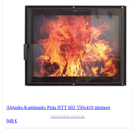
Ahjuuks-Kaminauks Pisla HTT 602 550x410 täismust
TOOTEKOOD:
4010051M
948
€