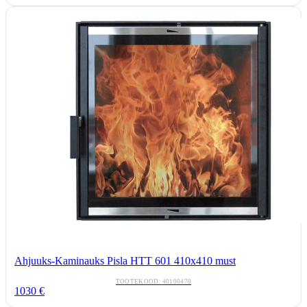
Ahjuuks-Kaminauks Pisla HTT 601 410x410 must
TOOTEKOOD:
40100470
1030
€