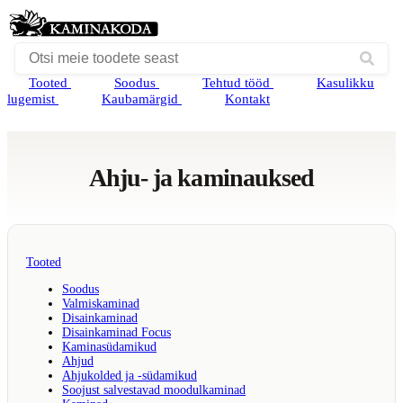
Tooted
Soodus
Tehtud tööd
Kasulikku
lugemist
Kaubamärgid
Kontakt
Ahju- ja kaminauksed
Tooted
Soodus
Valmiskaminad
Disainkaminad
Disainkaminad Focus
Kaminasüdamikud
Ahjud
Ahjukolded ja -südamikud
Soojust salvestavad moodulkaminad