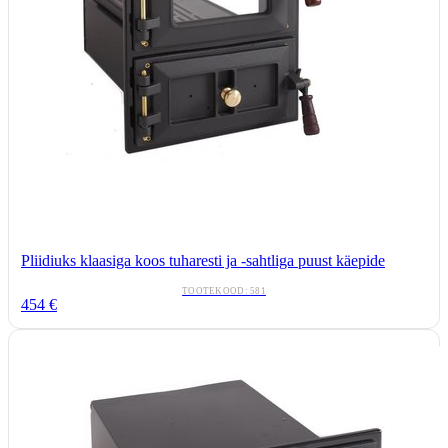
Pliidiuks klaasiga koos tuharesti ja -sahtliga puust käepide
TOOTEKOOD:
581
454
€