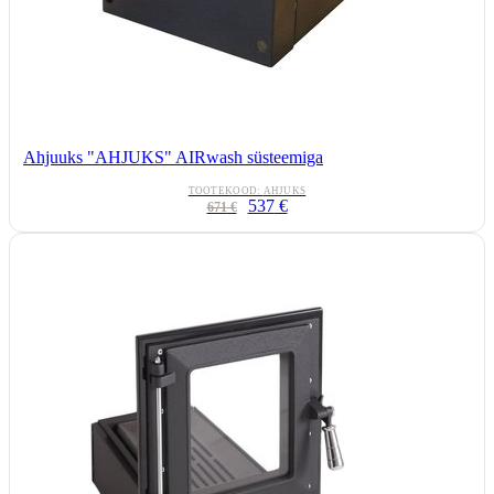
Ahjuuks "AHJUKS" AIRwash süsteemiga
TOOTEKOOD:
AHJUKS
537
€
671
€