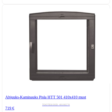
Ahjuuks-Kaminauks Pisla HTT 501 410x410 must
TOOTEKOOD:
40100270
719
€