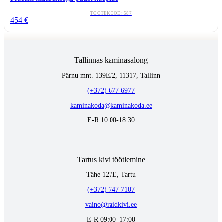
TOOTEKOOD:
587
454
€
Tallinnas kaminasalong
Pärnu mnt. 139E/2, 11317, Tallinn
(+372) 677 6977
kaminakoda@kaminakoda.ee
E-R 10:00-18:30
Tartus kivi töötlemine
Tähe 127E, Tartu
(+372) 747 7107
vaino@raidkivi.ee
E-R 09:00–17:00