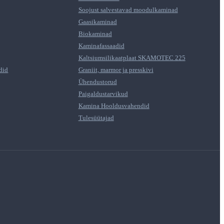
Soojust salvestavad moodulkaminad
Gaasikaminad
Biokaminad
Kaminafassaadid
Kaltsiumsilikaatplaat SKAMOTEC 225
did
Graniit, marmor ja presskivi
Ühendustorud
Paigaldustarvikud
Kamina Hooldusvahendid
Tulesüütajad