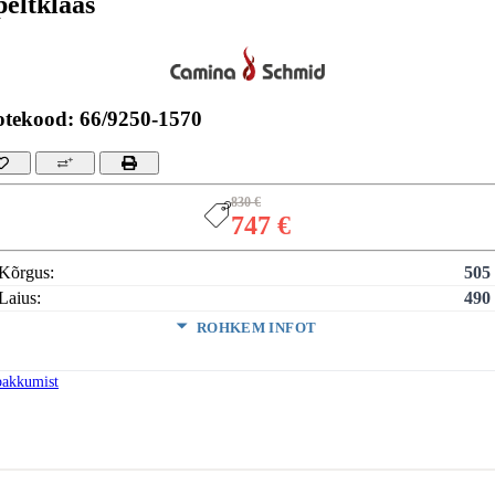
peltklaas
otekood: 66/9250-1570
830 €
747 €
Kõrgus:
505
Laius:
490
ROHKEM INFOT
si kuju:
S
 avaneb:
Kül
pakkumist
us:
ntii:
2 aa
VÄHEM INFOT