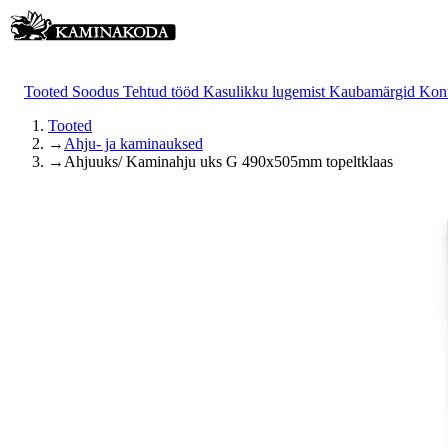
Tooted
Soodus
Tehtud tööd
Kasulikku lugemist
Kaubamärgid
Kon
Tooted
→
Ahju- ja kaminauksed
→
Ahjuuks/ Kaminahju uks G 490x505mm topeltklaas