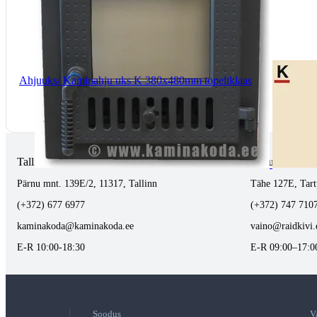
Ahjuuks/ Kaminahju uks K 380x480mm topeltklaas
Tallinnas kaminasalong
Tartus kivi töö
Pärnu mnt. 139E/2, 11317, Tallinn
Tähe 127E, Tart
(+372) 677 6977
(+372) 747 710
kaminakoda@kaminakoda.ee
vaino@raidkivi.
E-R 10:00-18:30
E-R 09:00–17:0
Soodus
V