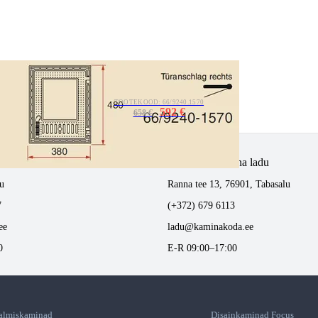
TOOTEKOOD: 66/9240.1570
592 €
658 €
tlemine
Tabasalus kamina ladu
u
Ranna tee 13, 76901, Tabasalu
7
(+372) 679 6113
ee
ladu@kaminakoda.ee
0
E-R 09:00–17:00
almiskaminad
Disainkaminad Focus