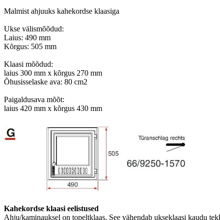
Malmist ahjuuks kahekordse klaasiga

Ukse välismõõdud:

Laius: 490 mm

Kõrgus: 505 mm

Klaasi mõõdud:

laius 300 mm x kõrgus 270 mm

Õhusisselaske ava: 80 cm2

Paigaldusava mõõt:

laius 420 mm x kõrgus 430 mm

Kahekordse klaasi eelistused 
Ahju/kaminauksel on topeltklaas. See vähendab ukseklaasi kaudu tekk