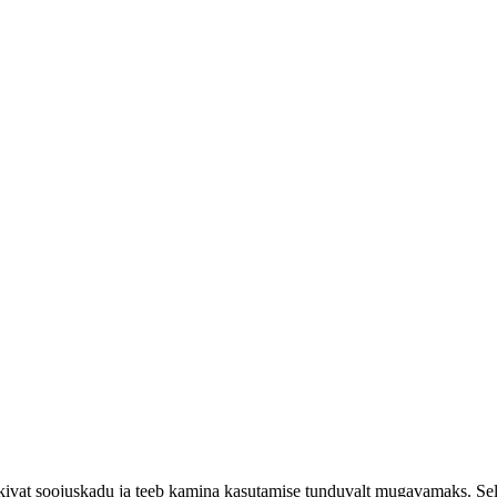
ivat soojuskadu ja teeb kamina kasutamise tunduvalt mugavamaks. Sell