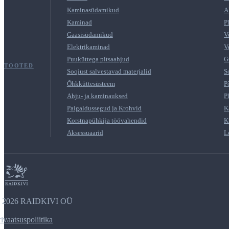
Kaminasüdamikud
A
Kaminad
P
Gaasisüdamikud
V
Elektrikaminad
V
Puuküttega pitsaahjud
G
TOOTED
Soojust salvestavad materjalid
S
Õhkküttesüsteem
P
Ahju- ja kaminauksed
P
Paigaldussegud ja Krohvid
K
Korstnapühkija töövahendid
K
Aksessuaarid
L
2026 RAIDKIVI OÜ
rivaatsuspoliitika