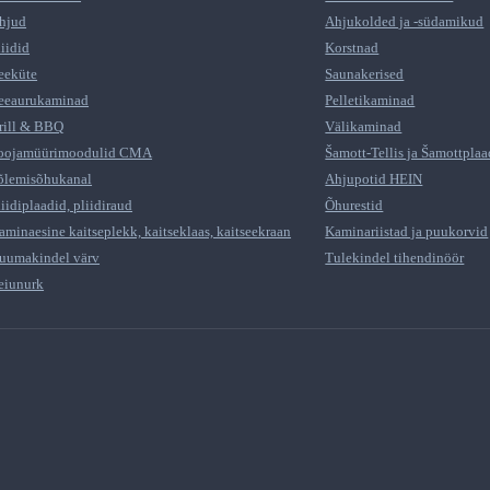
hjud
Ahjukolded ja -südamikud
liidid
Korstnad
eeküte
Saunakerised
eeaurukaminad
Pelletikaminad
rill & BBQ
Välikaminad
oojamüürimoodulid CMA
Šamott-Tellis ja Šamottplaa
õlemisõhukanal
Ahjupotid HEIN
liidiplaadid, pliidiraud
Õhurestid
aminaesine kaitseplekk, kaitseklaas, kaitseekraan
Kaminariistad ja puukorvid
uumakindel värv
Tulekindel tihendinöör
eiunurk