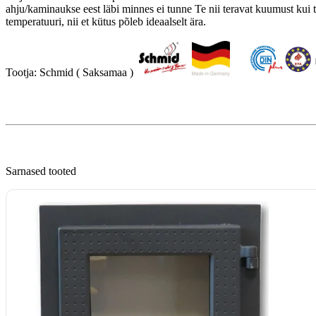
ahju/kaminaukse eest läbi minnes ei tunne Te nii teravat kuumust kui ta
temperatuuri, nii et kütus põleb ideaalselt ära.

Tootja: Schmid ( Saksamaa )  
Sarnased tooted