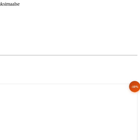
aksimaalse 
-10%