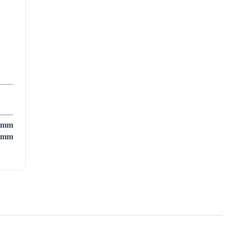
 mm
 mm
irge
jele
Puu
stat