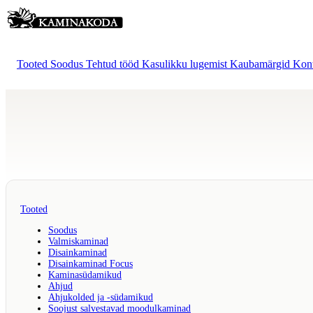
Tooted
Soodus
Tehtud tööd
Kasulikku lugemist
Kaubamärgid
Kon
Tooted
Soodus
Valmiskaminad
Disainkaminad
Disainkaminad Focus
Kaminasüdamikud
Ahjud
Ahjukolded ja -südamikud
Soojust salvestavad moodulkaminad