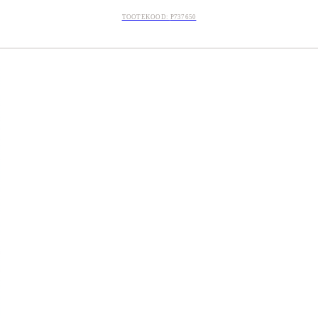
TOOTEKOOD:
P737650