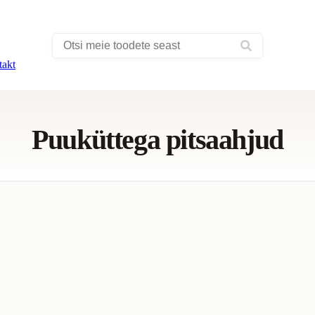
takt
Puuküttega pitsaahjud