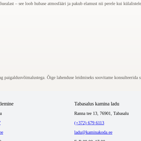
õuealast – see loob hubase atmosfääri ja pakub elamust nii perele kui külalistele
g paigaldusvõimalustega. Õige lahenduse leidmiseks soovitame konsulteerida spets
tlemine
Tabasalus kamina ladu
u
Ranna tee 13, 76901, Tabasalu
7
(+372) 679 6113
ee
ladu@kaminakoda.ee