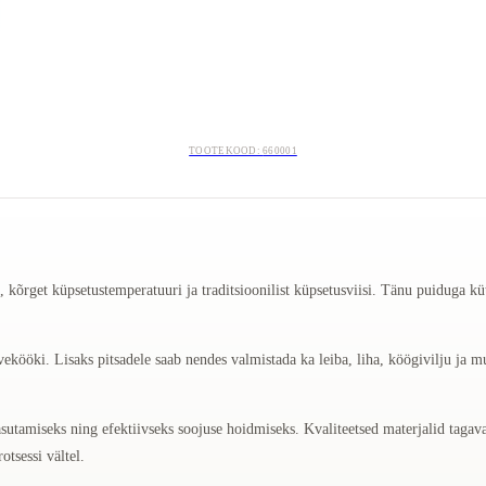
TOOTEKOOD:
660001
t, kõrget küpsetustemperatuuri ja traditsioonilist küpsetusviisi. Tänu puiduga k
uvekööki. Lisaks pitsadele saab nendes valmistada ka leiba, liha, köögivilju ja
sutamiseks ning efektiivseks soojuse hoidmiseks. Kvaliteetsed materjalid taga
otsessi vältel.