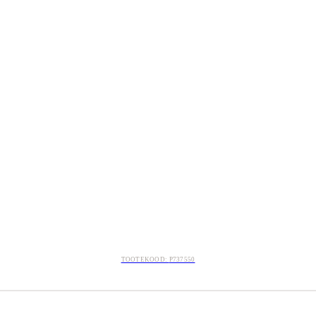
TOOTEKOOD:
P737550