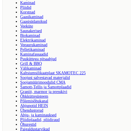
Kaminad
Pliidid
Korstnad
Gaasikaminad
Gaasisüdamikud
Veeküte
Saunakerised
Biokaminad
Elektrikaminad
Veeaurukaminad
Pelletikaminad
Kaminafassaadid
Puuküttega pitsaahjud
Grill & BBQ
Välikaminad
Kaltsiumsilikaatplaat SKAMOTEC 225
Soojust salvestavad materjalid
Soojamüürimoodulid CMA
Šamott-Tellis ja Šamottplaadid
Graniit, marmor ja presskivi
Õhkküttesüsteem
Põlemisõhukanal
Ahjupotid HEIN
Ühendustorud
Ahju- ja kaminauksed
Pliidiplaadid, pliidiraud
Õhurestid
Paigaldustarvikud