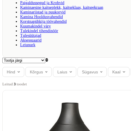
Paigaldussegud ja Krohvid
Kaminaesine kaitseplekk, kaitseklaas, kaitseekraan
Kaminariistad ja puukorvid
Kamina Hooldusvahendid
Korstnapühkija töövahendid
Kuumakindel värv
Tulekindel tihendinöör
Tulesüütajad
Aksessuaarid
Leiunurk
Hind
Kõrgus
Laius
Sügavus
Kaal
Leitud
3
toode
t