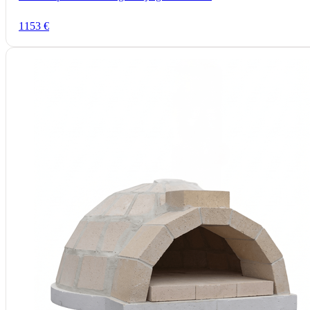
1153
€