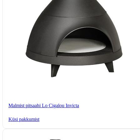
Malmist pitsaahi Lo Cigalou Invicta
Küsi pakkumist