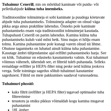
Tuhaimur Cenerill
, mis on mõeldud kaminate või puidu- või
pelletikahjude
külma tuha imemiseks.
Traditsiooniline tolmuimeja ei sobi kaminate ja puudega köetavate
ahjude tuha puhastamiseks. Tolmuimeja adapter on olnud väga
pikka aega ainus praktiline lahendus. Õnneks pole kaminate
puhastamiseks enam vaja traditsioonilist tolmuimejat kasutada.
Tuhapuhasti Cenerill on parim lahendus. Kamina külma tuha
puhastamiseks kulub vaid mõni hetk. Sinu majas ei hõlju enam
tolmu. Kamina puhastamine pole kunagi varem olnud nii lihtne.
Ohutuse tagamiseks on lubatud ainult külma tuha puhastamine.
Kasutage ämbri tühjendamise ajal eelfiltri puhastamiseks harja. See
on kõik. Tuhaimur on edasiseks kasutamiseks valmis. Kui tuhaimuri
võimsus väheneb, tähendab see, et filtreid tuleb puhastada. Selleks
eemaldage eelfilter ja HEPA-filter ning peske neid külma jooksva
veega. Selle toimingu sagedus sõltub tuhaimuri kasutamise
sagedusest. Filtrid on meie pakkumises saadaval varuosadena.
Tuhaimuri plussid:
kaks filtrit (eelfilter ja HEPA filter) tagavad optimaalse tuha
filtreerimise
terastoru ja otsiku pikkus võimaldab kogu kamina mugavat
puhastamist
18L ämber