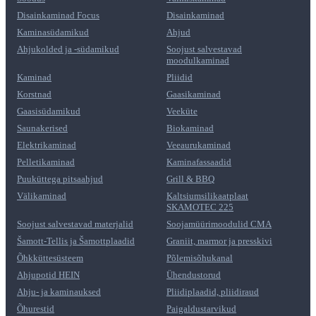
Disainkaminad Focus
Disainkaminad
Kaminasüdamikud
Ahjud
Ahjukolded ja -südamikud
Soojust salvestavad
moodulkaminad
Kaminad
Pliidid
Korstnad
Gaasikaminad
Gaasisüdamikud
Veeküte
Saunakerised
Biokaminad
Elektrikaminad
Veeaurukaminad
Pelletikaminad
Kaminafassaadid
Puuküttega pitsaahjud
Grill & BBQ
Välikaminad
Kaltsiumsilikaatplaat
SKAMOTEC 225
Soojust salvestavad materjalid
Soojamüürimoodulid CMA
Šamott-Tellis ja Šamottplaadid
Graniit, marmor ja presskivi
Õhkküttesüsteem
Põlemisõhukanal
Ahjupotid HEIN
Ühendustorud
Ahju- ja kaminauksed
Pliidiplaadid, pliidiraud
Õhurestid
Paigaldustarvikud