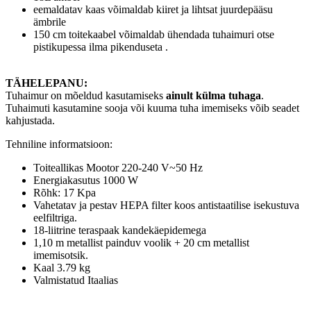
eemaldatav kaas võimaldab kiiret ja lihtsat juurdepääsu
ämbrile
150 cm toitekaabel võimaldab ühendada tuhaimuri otse
pistikupessa ilma pikenduseta .
TÄHELEPANU:
Tuhaimur on mõeldud kasutamiseks
ainult külma tuhaga
.
Tuhaimuti kasutamine sooja või kuuma tuha imemiseks võib seadet
kahjustada.
Tehniline informatsioon:
Toiteallikas Mootor 220-240 V~50 Hz
Energiakasutus 1000 W
Rõhk: 17 Kpa
Vahetatav ja pestav HEPA filter koos antistaatilise isekustuva
eelfiltriga.
18-liitrine teraspaak kandekäepidemega
1,10 m metallist painduv voolik + 20 cm metallist
imemisotsik.
Kaal 3.79 kg
Valmistatud Itaalias