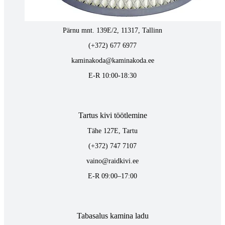
Tallinnas kaminasalong
Pärnu mnt. 139E/2, 11317, Tallinn
(+372) 677 6977
kaminakoda@kaminakoda.ee
E-R 10:00-18:30
Tartus kivi töötlemine
Tähe 127E, Tartu
(+372) 747 7107
vaino@raidkivi.ee
E-R 09:00–17:00
Tabasalus kamina ladu