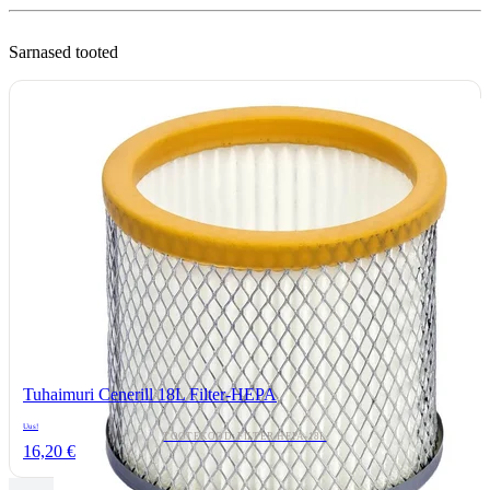
Sarnased tooted
Tuhaimuri Cenerill 18L Filter-HEPA
Uus!
TOOTEKOOD: FILTER-HEPA-18L
16,20 €