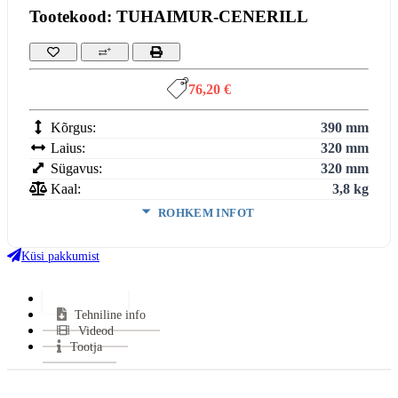
Tootekood: TUHAIMUR-CENERILL
76,20 €
Kõrgus:
390 mm
Laius:
320 mm
Sügavus:
320 mm
Kaal:
3,8 kg
ROHKEM INFOT
Kütus:
Pellet, Puu
Küsi pakkumist
VÄHEM INFOT
Lisainfo
Tehniline info
Videod
Tootja