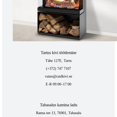
Tallinnas kaminasalong
Pärnu mnt. 139E/2, 11317, Tallinn
(+372) 677 6977
kaminakoda@kaminakoda.ee
E-R 10:00-18:30
Tartus kivi töötlemine
Tähe 127E, Tartu
(+372) 747 7107
vaino@raidkivi.ee
E-R 09:00–17:00
Tabasalus kamina ladu
Ranna tee 13, 76901, Tabasalu