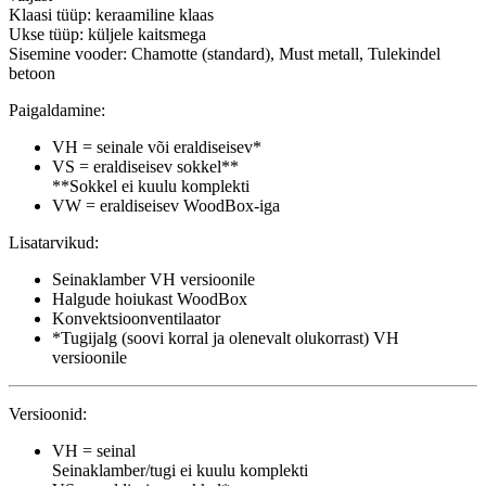
Klaasi tüüp: keraamiline klaas
Ukse tüüp: küljele kaitsmega
Sisemine vooder: Chamotte (standard), Must metall, Tulekindel
betoon
Paigaldamine:
VH = seinale või eraldiseisev*
VS = eraldiseisev sokkel**
**Sokkel ei kuulu komplekti
VW = eraldiseisev WoodBox-iga
Lisatarvikud:
Seinaklamber VH versioonile
Halgude hoiukast WoodBox
Konvektsioonventilaator
*Tugijalg (soovi korral ja olenevalt olukorrast) VH
versioonile
Versioonid:
VH = seinal
Seinaklamber/tugi ei kuulu komplekti