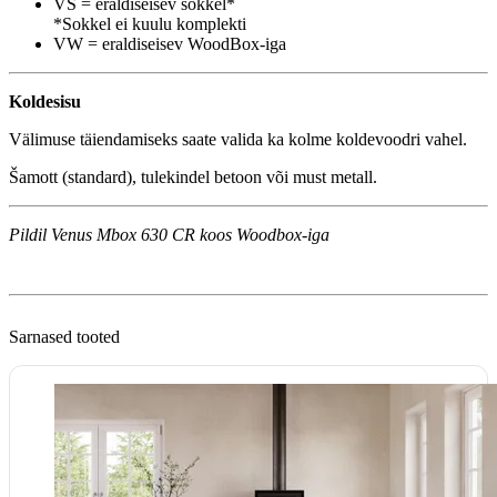
VS = eraldiseisev sokkel*
*Sokkel ei kuulu komplekti
VW = eraldiseisev WoodBox-iga
Koldesisu
Välimuse täiendamiseks saate valida ka kolme koldevoodri vahel.
Šamott (standard), tulekindel betoon või must metall.
Pildil Venus Mbox 630 CR koos Woodbox-iga
Sarnased tooted