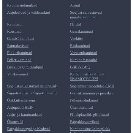
Kaminasüdamikud
Ahjud
Ahjukolded ja -südamikud
Soojust salvestavad
moodulkaminad
Kaminad
Pliidid
Korstnad
Gaasikaminad
Gaasisüdamikud
Veeküte
Saunakerised
Biokaminad
Elektrikaminad
Veeaurukaminad
Pelletikaminad
Kaminafassaadid
Puuküttega pitsaahjud
Grill & BBQ
Välikaminad
Kaltsiumsilikaatplaat
SKAMOTEC 225
Soojust salvestavad materjalid
Soojamüürimoodulid CMA
Šamott-Tellis ja Šamottplaadid
Graniit, marmor ja presskivi
Õhkküttesüsteem
Põlemisõhukanal
Ahjupotid HEIN
Ühendustorud
Ahju- ja kaminauksed
Pliidiplaadid, pliidiraud
Õhurestid
Paigaldustarvikud
Paigaldussegud ja Krohvid
Kaminaesine kaitseplekk,