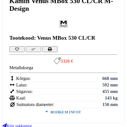
Kamin Venus MBox 530 CL/CR M-
Design
Tootekood: Venus MBox 530 CL/CR
5326 €
Metalluksega
Kõrgus:
668 mm
Laius:
592 mm
Sügavus:
455 mm
Kaal:
143 kg
Suitsutoru diameeter:
150 mm
ROHKEM INFOT
Ukse kõrgus:
480 mm
Ukse laius:
487 mm
Küsi pakkumist