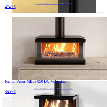
TOOTEKOOD: VENUS MBOX 700
4749 €
Kamin Venus MBox 850 DC M-Design
TOOTEKOOD: VENUS MBOX 850 DC
5809 €