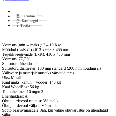
Ukse sügavus:
157 mm
Võimsus (min-maks):
2 - 10 kW
Lisainfo
Tehniline info
Kasutegur:
77.7 %
Kataloogid
Suitsutoru ühendus:
Ülevalt
Tootja
Klaasi kuju:
Sirge
Uks avaneb:
Küljele
Kütus:
Puu
Võimsus (min. – maks.): 2 – 10 Kw
Garantii:
8 aastat
Mõõdud (LxKxP) : 613 x 668 x 455 mm
Energiaklass:
Tegelik leegivaade (LxK): 410 x 480 mm
Võimsus: 77,7 %
VÄHEM INFOT
Suitsutoru ühendus: ülemine
Suitsutoru diameeter: 180 mm standard (200 mm nõudmisel)
Välisvärv ja materjal: mustaks värvitud teras
Uks: Metall
Kaal maks. kamin + vooder: 143 kg
Kaal WoodBox: 56 kg
Tolmuheitmed 16 mg/m3
Energiaklass: A
Õhu juurdevool ruumist: Võimalik
Õhu juurdevool väljast: Võimalik
Sobib passiivmajadele: Jah, kui väline õhuvarustus on ühendatud
väljast