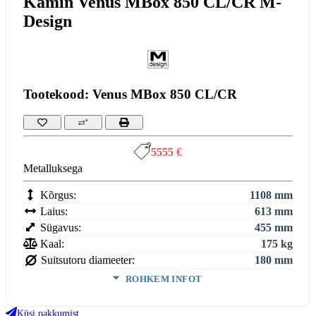
Kamin Venus MBox 850 CL/CR M-
Design
Tootekood: Venus MBox 850 CL/CR
5555 €
Metalluksega
Kõrgus:
1108 mm
Laius:
613 mm
Sügavus:
455 mm
Kaal:
175 kg
Suitsutoru diameeter:
180 mm
ROHKEM INFOT
Ukse kõrgus:
330 mm
Ukse laius:
807 mm
Küsi pakkumist