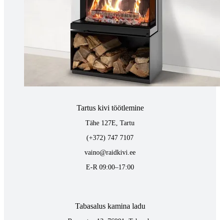
Tallinnas kaminasalong
Pärnu mnt. 139E/2, 11317, Tallinn
(+372) 677 6977
kaminakoda@kaminakoda.ee
E-R 10:00-18:30
Tartus kivi töötlemine
Tähe 127E, Tartu
(+372) 747 7107
vaino@raidkivi.ee
E-R 09:00–17:00
Tabasalus kamina ladu