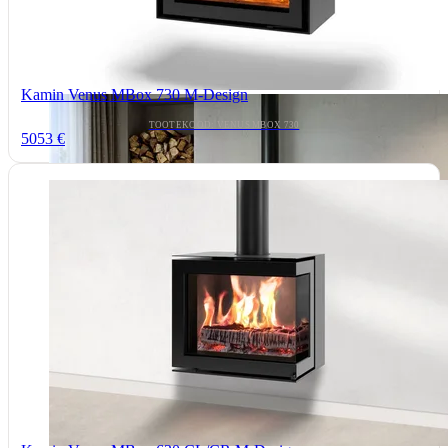
Kamin Venus MBox 730 M-Design
TOOTEKOOD: VENUS MBOX 730
5053 €