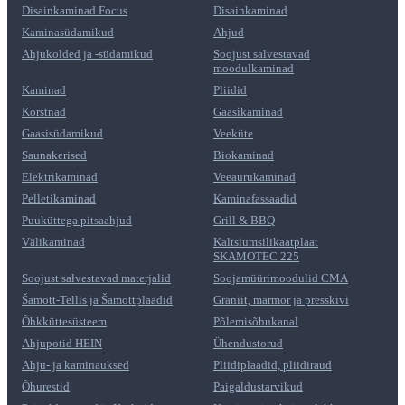
Disainkaminad Focus
Disainkaminad
Kaminasüdamikud
Ahjud
Ahjukolded ja -südamikud
Soojust salvestavad
moodulkaminad
Kaminad
Pliidid
Korstnad
Gaasikaminad
Gaasisüdamikud
Veeküte
Saunakerised
Biokaminad
Elektrikaminad
Veeaurukaminad
Pelletikaminad
Kaminafassaadid
Puuküttega pitsaahjud
Grill & BBQ
Välikaminad
Kaltsiumsilikaatplaat
SKAMOTEC 225
Soojust salvestavad materjalid
Soojamüürimoodulid CMA
Šamott-Tellis ja Šamottplaadid
Graniit, marmor ja presskivi
Õhkküttesüsteem
Põlemisõhukanal
Ahjupotid HEIN
Ühendustorud
Ahju- ja kaminauksed
Pliidiplaadid, pliidiraud
Õhurestid
Paigaldustarvikud