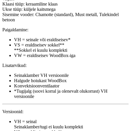
Klaasi tüüp: keraamiline klaas
Ukse tüüp: küljele kaitsmega
Sisemine vooder: Chamotte (standard), Must metall, Tulekindel
betoon
Paigaldamine:
VH = seinale või eraldiseisev*
VS = eraldiseisev sokkel**
**Sokkel ei kuulu komplekti
VW = eraldiseisev WoodBox-iga
Lisatarvikud:
Seinaklamber VH versioonile
Halgude hoiukast WoodBox
Konvektsioonventilaator
*Tugijalg (soovi korral ja olenevalt olukorrast) VH
versioonile
Versioonid:
VH = seinal
Seinaklamber/tugi ei kuulu komplekti