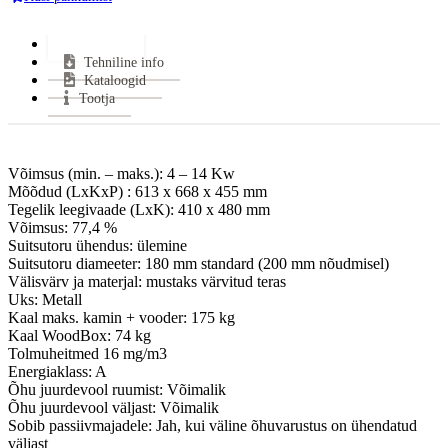
Ukse sügavus:
157 mm
Võimsus (min-maks):
4 - 14 kW
Lisainfo
Tehniline info
Kasutegur:
77.4 %
Kataloogid
Suitsutoru ühendus:
Ülevalt
Tootja
Klaasi kuju:
Sirge
Uks avaneb:
Küljele
Kütus:
Puu
Võimsus (min. – maks.): 4 – 14 Kw
Garantii:
8 aastat
Mõõdud (LxKxP) : 613 x 668 x 455 mm
Energiaklass:
Tegelik leegivaade (LxK): 410 x 480 mm
Võimsus: 77,4 %
VÄHEM INFOT
Suitsutoru ühendus: ülemine
Suitsutoru diameeter: 180 mm standard (200 mm nõudmisel)
Välisvärv ja materjal: mustaks värvitud teras
Uks: Metall
Kaal maks. kamin + vooder: 175 kg
Kaal WoodBox: 74 kg
Tolmuheitmed 16 mg/m3
Energiaklass: A
Õhu juurdevool ruumist: Võimalik
Õhu juurdevool väljast: Võimalik
Sobib passiivmajadele: Jah, kui väline õhuvarustus on ühendatud
väljast