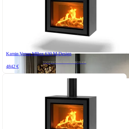
Kamin Venus MBox 630 M-Design
TOOTEKOOD: VENUS MBOX 630
4842 €