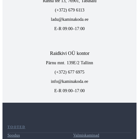
Ranna tee 13, 76901, Tabasalu
(+372) 679 6113
ladu@kaminakoda.ee
E-R 09:00–17:00
Raidkivi OÜ kontor
Pärnu mnt. 139E/2 Tallinn
(+372) 677 6975
info@kaminakoda.ee
E-R 09:00–17:00
TOOTED
Soodus
Valmiskaminad