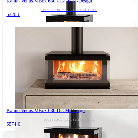
Kamin Venus MBox 630 CL/CR M-Design
TOOTEKOOD: VENUS MBOX 630 CL/CR
5326 €
Kamin Venus MBox 630 DC M-Design
TOOTEKOOD: VENUS MBOX 630 DC
5574 €