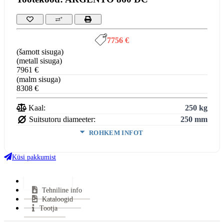
7756 €
(šamott sisuga)
(metall sisuga)
7961 €
(malm sisuga)
8308 €
Kaal:
250 kg
Suitsutoru diameeter:
250 mm
ROHKEM INFOT
Võimsus (min-maks):
5-13 kW
Kasutegur:
80 %
Küsi pakkumist
Miinimum tõmme:
12 Pa
Suitsutoru ühendus:
Pealt
Lisainfo
Tehniline info
Klaasi kuju:
3-klaasiga
Kataloogid
Uks avaneb:
Ülesse
Tootja
Kütus:
Puu