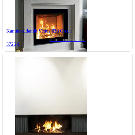
Kaminasüdamik Venus 630 Green+
TOOTEKOOD: VENUS 630
3726 €