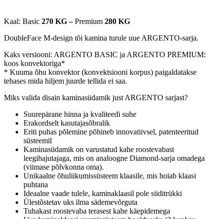
Garantii:
8 aastat
VÄHEM INFOT
Kaal: Basic
270 KG –
Premium
280 KG
DoubleFace M-design tõi kamina turule uue ARGENTO-sarja.
Kaks versiooni: ARGENTO BASIC ja ARGENTO PREMIUM:
koos konvektoriga*
* Kuuma õhu konvektor (konvektsiooni korpus) paigaldatakse
tehases mida hiljem juurde tellida ei saa.
Miks valida disain kaminasüdamik just ARGENTO sarjast?
Suurepärane hinna ja kvaliteedi suhe
Erakordselt kasutajasõbralik
Eriti puhas põlemine põhineb innovatiivsel, patenteeritud
süsteemil
Kaminasüdamik on varustatud kahe roostevabast
leegihajutajaga, mis on analoogne Diamond-sarja omadega
(viimase põlvkonna oma).
Unikaalne õhuliikumissüsteem klaasile, mis hoiab klaasi
puhtana
Ideaalne vaade tulele, kaminaklaasil pole siiditrükki
Ülestõstetav uks ilma sädemevõrguta
Tuhakast roostevaba terasest kahe käepidemega