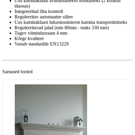
Uus kaminaklaasi avamissüsteem hoolduseks (2 konksu
ülaosas)
Integreeritud õhu kontroll
Reguleeritav automaatne siiber
Uus kaminaklaasi lukustussüsteem kamina transportimiseks
Reguleeritavad jalad (min 80mm - maks 330 mm)
Tugev viimistlusraam 4 mm
Kõrge kvaliteet
Vastab standardile EN13229
Sarnased tooted