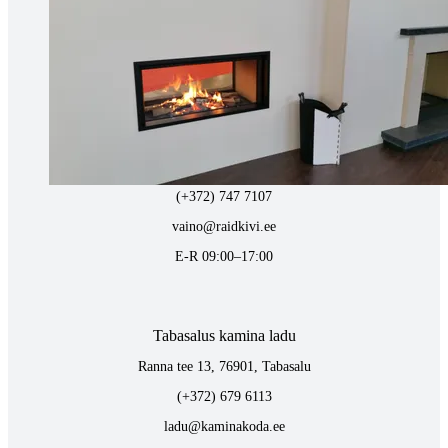
kaminakoda@kaminakoda.ee
E-R 10:00-18:30
Tartus kivi töötlemine
Tähe 127E, Tartu
(+372) 747 7107
vaino@raidkivi.ee
E-R 09:00–17:00
Tabasalus kamina ladu
Ranna tee 13, 76901, Tabasalu
(+372) 679 6113
ladu@kaminakoda.ee