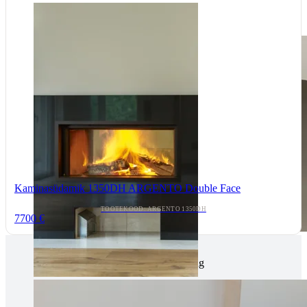
Kaminasüdamik 1350DH ARGENTO Double Face
TOOTEKOOD: ARGENTO 1350DH
7700 €
Tallinnas kaminasalong
Pärnu mnt. 139E/2, 11317, Tallinn
(+372) 677 6977