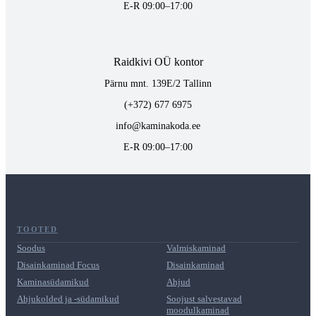
E-R 09:00–17:00
Raidkivi OÜ kontor
Pärnu mnt. 139E/2 Tallinn
(+372) 677 6975
info@kaminakoda.ee
E-R 09:00–17:00
TOOTED
Soodus
Valmiskaminad
Disainkaminad Focus
Disainkaminad
Kaminasüdamikud
Ahjud
Ahjukolded ja -südamikud
Soojust salvestavad
moodulkaminad