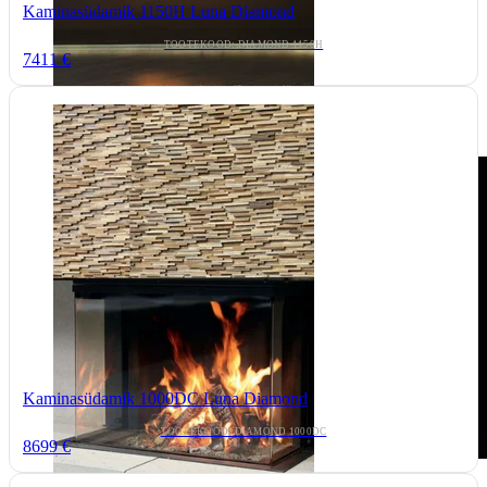
Kaminasüdamik 1150H Luna Diamond
TOOTEKOOD: DIAMOND 1150H
7411 €
Kaminasüdamik 1000DC Luna Diamond
TOOTEKOOD: DIAMOND 1000DC
8699 €