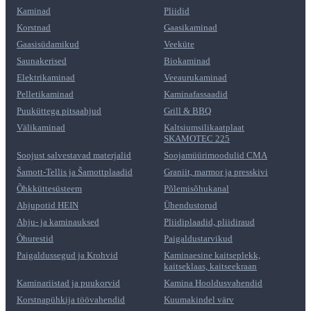
Kaminad
Pliidid
Korstnad
Gaasikaminad
Gaasisüdamikud
Veeküte
Saunakerised
Biokaminad
Elektrikaminad
Veeaurukaminad
Pelletikaminad
Kaminafassaadid
Puuküttega pitsaahjud
Grill & BBQ
Välikaminad
Kaltsiumsilikaatplaat
SKAMOTEC 225
Soojust salvestavad materjalid
Soojamüürimoodulid CMA
Šamott-Tellis ja Šamottplaadid
Graniit, marmor ja presskivi
Õhkküttesüsteem
Põlemisõhukanal
Ahjupotid HEIN
Ühendustorud
Ahju- ja kaminauksed
Pliidiplaadid, pliidiraud
Õhurestid
Paigaldustarvikud
Paigaldussegud ja Krohvid
Kaminaesine kaitseplekk,
kaitseklaas, kaitseekraan
Kaminariistad ja puukorvid
Kamina Hooldusvahendid
Korstnapühkija töövahendid
Kuumakindel värv