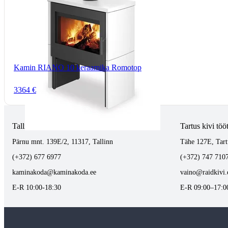
Kamin RIANO 10 keraamika Romotop
3364 €
Tallinnas kaminasalong
Tartus kivi töö
Pärnu mnt. 139E/2, 11317, Tallinn
Tähe 127E, Tart
(+372) 677 6977
(+372) 747 710
kaminakoda@kaminakoda.ee
vaino@raidkivi.
E-R 10:00-18:30
E-R 09:00–17:0