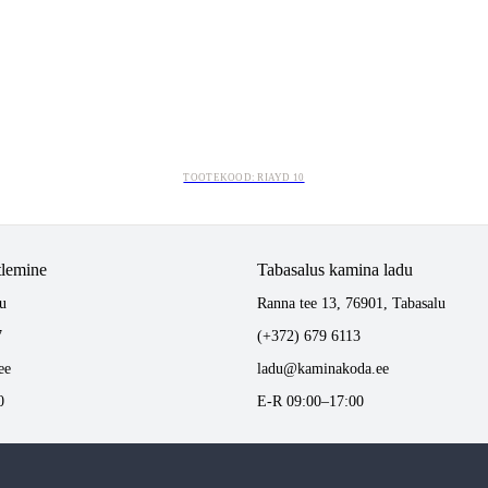
TOOTEKOOD: RIAYD 10
tlemine
Tabasalus kamina ladu
u
Ranna tee 13, 76901, Tabasalu
7
(+372) 679 6113
ee
ladu@kaminakoda.ee
0
E-R 09:00–17:00