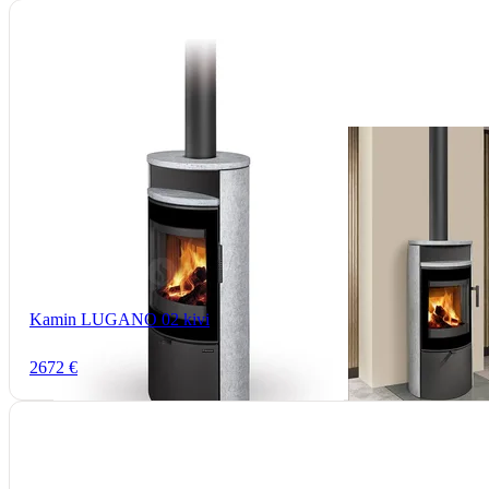
Kamin LUGANO 02 kivi
2672 €