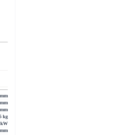
 mm
 mm
 mm
5 kg
1 kW
 mm