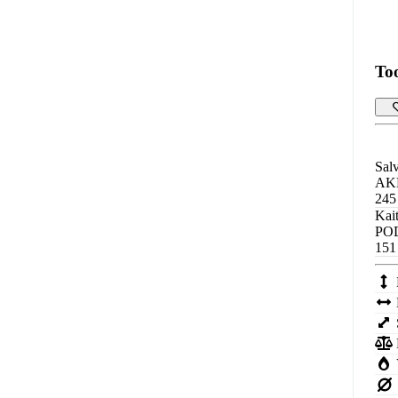
To
Sal
AK
245
Kai
PO
151