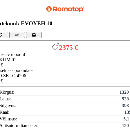
otekood: EVOYEH 10
2375 €
vestav moodul
KUM 01
 €
tseklaas põrandale
D.SKLO 4206
 €
Kõrgus:
1320
Laius:
528
Sügavus:
398
Kaal:
13
Võimsus:
5,
Suitsutoru diameeter:
150