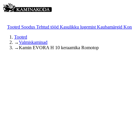
Tooted
Soodus
Tehtud tööd
Kasulikku lugemist
Kaubamärgid
Kon
Tooted
→
Valmiskaminad
→
Kamin EVORA H 10 keraamika Romotop