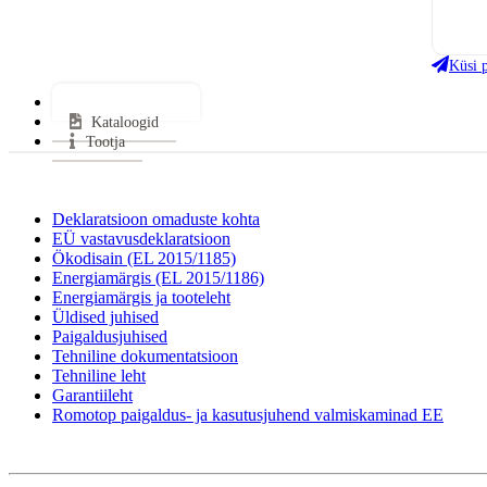
Või
Kas
Küsi 
Kes
Tehniline info
Mii
Kataloogid
Sui
Tootja
Sui
Klaa
Uks
Deklaratsioon omaduste kohta
EÜ vastavusdeklaratsioon
Mate
Ökodisain (EL 2015/1185)
Küt
Energiamärgis (EL 2015/1186)
Sooj
Energiamärgis ja tooteleht
Vas
Üldised juhised
Paigaldusjuhised
Gara
Tehniline dokumentatsioon
Ener
Tehniline leht
Garantiileht
Romotop paigaldus- ja kasutusjuhend valmiskaminad EE