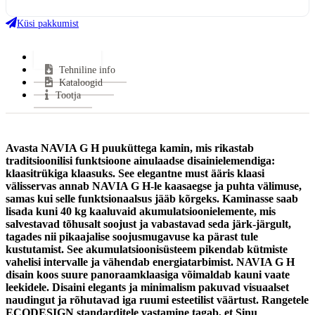
Võimsus (min-maks):
3,6-9,2 kW
Kasutegur:
81.69999999999999 %
Küsi pakkumist
Keskmine puidu tarbimine:
2 kg/h
Miinimum tõmme:
12 Pa
Lisainfo
Tehniline info
Suitsutoru ühendus:
Pealt või Tagant
Kataloogid
Suitsutoru ühenduse kõrgus:
787 mm
Tootja
Uks avaneb:
Küljele
Soojasalvestus element:
Jah
Vastab
EN 13 240, 15a B–VG, Din +, BimschV
Avasta NAVIA G H puuküttega kamin, mis rikastab
normidele:
2
traditsioonilisi funktsioone ainulaadse disainielemendiga:
Garantii:
2 aastat
klaasitrükiga klaasuks. See elegantne must ääris klaasi
VÄHEM INFOT
välisservas annab NAVIA G H-le kaasaegse ja puhta välimuse,
samas kui selle funktsionaalsus jääb kõrgeks. Kaminasse saab
lisada kuni 40 kg kaaluvaid
akumulatsioonielemente, mis
salvestavad tõhusalt soojust ja vabastavad seda järk-järgult,
tagades nii pikaajalise soojusmugavuse ka pärast tule
kustutamist. See akumulatsioonisüsteem pikendab kütmiste
vahelisi intervalle ja vähendab energiatarbimist. NAVIA G H
disain koos suure panoraamklaasiga võimaldab kauni vaate
leekidele. Disaini elegants ja minimalism pakuvad visuaalset
naudingut ja rõhutavad iga ruumi esteetilist väärtust. Rangetele
ECODESIGN standarditele vastamine tagab, et Sinu