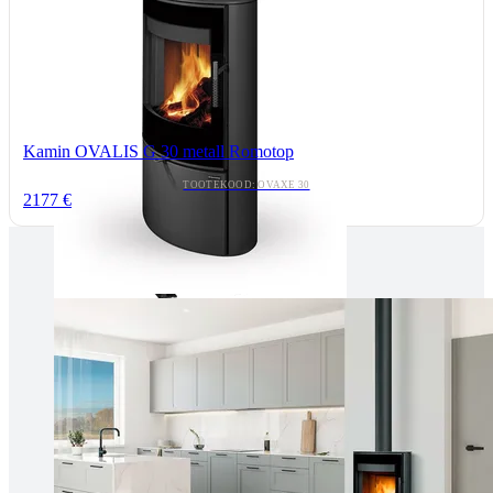
Kamin OVALIS G 30 metall Romotop
TOOTEKOOD: OVAXE 30
2177 €
Tallinnas kaminasalong
Pärnu mnt. 139E/2, 11317, Tallinn
(+372) 677 6977
kaminakoda@kaminakoda.ee
E-R 10:00-18:30
Tartus kivi töötlemine