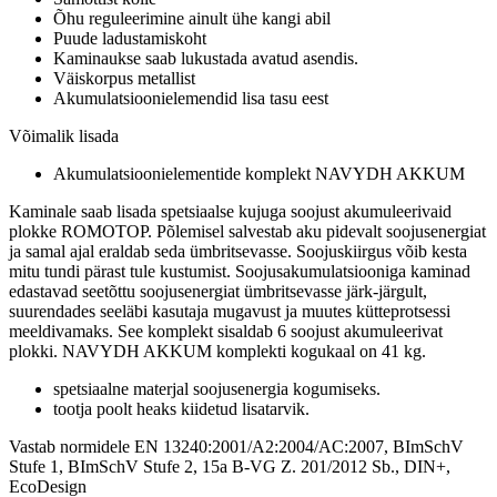
Õhu reguleerimine ainult ühe kangi abil
Puude ladustamiskoht
Kaminaukse saab lukustada avatud asendis.
Väiskorpus metallist
Akumulatsioonielemendid lisa tasu eest
Võimalik lisada
Akumulatsioonielementide komplekt NAVYDH AKKUM
Kaminale saab lisada spetsiaalse kujuga soojust akumuleerivaid
plokke ROMOTOP. Põlemisel salvestab aku pidevalt soojusenergiat
ja samal ajal eraldab seda ümbritsevasse. Soojuskiirgus võib kesta
mitu tundi pärast tule kustumist. Soojusakumulatsiooniga kaminad
edastavad seetõttu soojusenergiat ümbritsevasse järk-järgult,
suurendades seeläbi kasutaja mugavust ja muutes kütteprotsessi
meeldivamaks. See komplekt sisaldab 6 soojust akumuleerivat
plokki. NAVYDH AKKUM komplekti kogukaal on 41 kg.
spetsiaalne materjal soojusenergia kogumiseks.
tootja poolt heaks kiidetud lisatarvik.
Vastab normidele EN 13240:2001/A2:2004/AC:2007, BImSchV
Stufe 1, BImSchV Stufe 2, 15a B-VG Z. 201/2012 Sb., DIN+,
EcoDesign