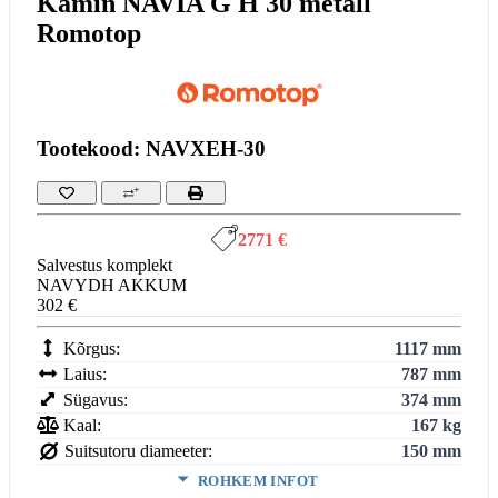
Kamin NAVIA G H 30 metall
Romotop
Tootekood: NAVXEH-30
2771 €
Salvestus komplekt
NAVYDH AKKUM
302 €
Kõrgus:
1117 mm
Laius:
787 mm
Sügavus:
374 mm
Kaal:
167 kg
Suitsutoru diameeter:
150 mm
ROHKEM INFOT