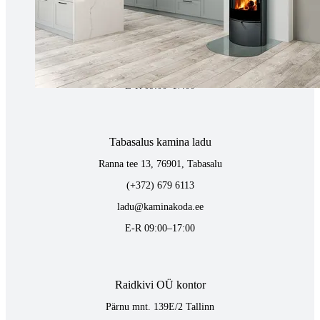
Tähe 127E, Tartu
(+372) 747 7107
vaino@raidkivi.ee
E-R 09:00–17:00
Tabasalus kamina ladu
Ranna tee 13, 76901, Tabasalu
(+372) 679 6113
ladu@kaminakoda.ee
E-R 09:00–17:00
Raidkivi OÜ kontor
Pärnu mnt. 139E/2 Tallinn