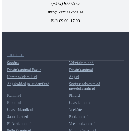
(+372) 677 6975
info@kaminakoda.ee
E-R 09:00–17:00
TOOTED
Soodus
Valmiskaminad
Disainkaminad Focus
Disainkaminad
Kaminasüdamikud
Ahjud
Ahjukolded ja -südamikud
Soojust salvestavad
moodulkaminad
Kaminad
Pliidid
Korstnad
Gaasikaminad
Gaasisüdamikud
Veeküte
Saunakerised
Biokaminad
Elektrikaminad
Veeaurukaminad
Pelletikaminad
Kaminafassaadid