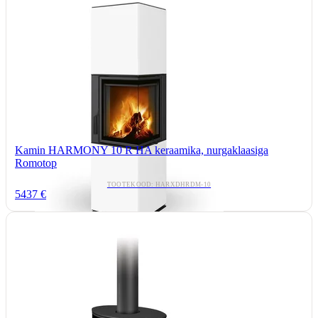
Kamin HARMONY 10 R HA keraamika, nurgaklaasiga
Romotop
TOOTEKOOD: HARXDHRDM-10
5437 €