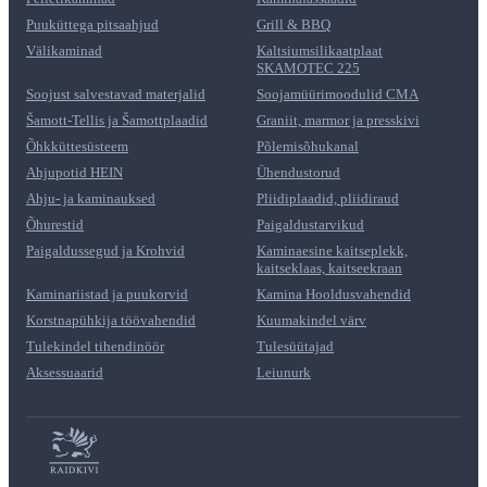
Puuküttega pitsaahjud
Grill & BBQ
Välikaminad
Kaltsiumsilikaatplaat
SKAMOTEC 225
Soojust salvestavad materjalid
Soojamüürimoodulid CMA
Šamott-Tellis ja Šamottplaadid
Graniit, marmor ja presskivi
Õhkküttesüsteem
Põlemisõhukanal
Ahjupotid HEIN
Ühendustorud
Ahju- ja kaminauksed
Pliidiplaadid, pliidiraud
Õhurestid
Paigaldustarvikud
Paigaldussegud ja Krohvid
Kaminaesine kaitseplekk,
kaitseklaas, kaitseekraan
Kaminariistad ja puukorvid
Kamina Hooldusvahendid
Korstnapühkija töövahendid
Kuumakindel värv
Tulekindel tihendinöör
Tulesüütajad
Aksessuaarid
Leiunurk