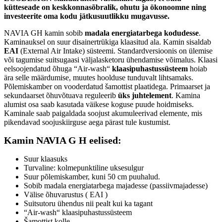
kütteseade on keskkonnasõbralik, ohutu ja ökonoomne ning
investeerite oma kodu jätkusuutlikku mugavusse.
NAVIA GH kamin sobib
madala energiatarbega kodudesse
.
Kaminauksel on suur disainertrükiga klaasitud ala. Kamin sisaldab
EAI
(External Air Intake) süsteemi. Standardversioonis on ülemise
või tagumise suitsugaasi väljalasketoru ühendamise võimalus. Klaasi
eelsoojendatud õhuga “Air-wash“
klaasipuhastussüsteem
hoiab
ära selle määrdumise, muutes hoolduse tunduvalt lihtsamaks.
Põlemiskamber on vooderdatud šamottist plaatidega. Primaarset ja
sekundaarset õhuvõtuava reguleerib
üks juhtelement
. Kamina
alumist osa saab kasutada väikese koguse puude hoidmiseks.
Kaminale saab paigaldada soojust akumuleerivad elemente, mis
pikendavad soojuskiirguse aega pärast tule kustumist.
Kamin NAVIA G H eelised:
Suur klaasuks
Turvaline: kolmepunktiline uksesulgur
Suur põlemiskamber, kuni 50 cm puuhalud.
Sobib madala energiatarbega majadesse (passiivmajadesse)
Välise õhuvarustus ( EAI )
Suitsutoru ühendus nii pealt kui ka tagant
“Air-wash“ klaasipuhastussüsteem
Šamottist kolle