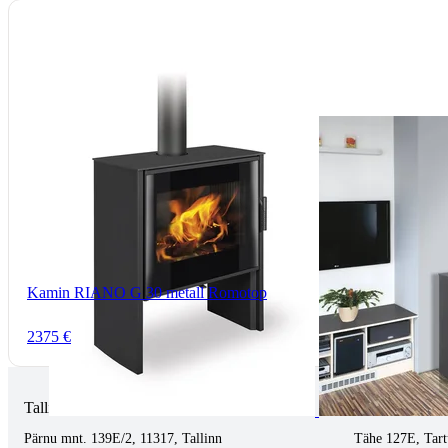
Kamin RIANO G 30 metall Romotop
2375 €
Tallinnas kaminasalong
Tartus kivi töö
Pärnu mnt. 139E/2, 11317, Tallinn
Tähe 127E, Tart