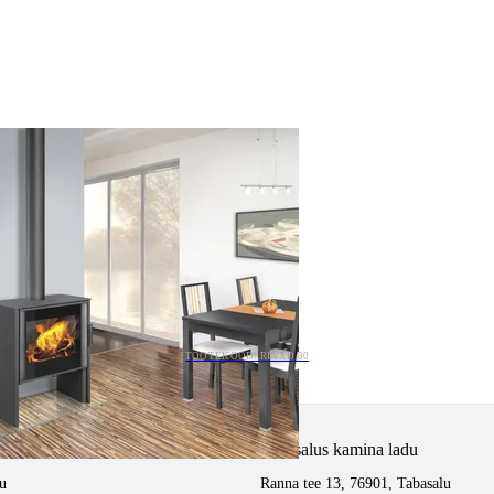
TOOTEKOOD: RIAXD 30
tlemine
Tabasalus kamina ladu
u
Ranna tee 13, 76901, Tabasalu