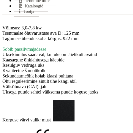
Tehniline info*
Kataloogid
Mii
Tootja
CO 
Sui
Klaa
Võimsus: 3,0-7,8 kw

Tsentraalse õhuvarustuse ava D: 125 mm

Uks
Tagumise ühenduskoha kõrgus: 922 mm

Küt
Gara
Sobib passiivmajadesse
Uksekinnitus saadaval, kui uks on täielikult avatud

Ener
Kaasaegne õhkjahtusega käepide

Isesulguv vedruga uks

Kvaliteetne šamottkolle

Sekundaarneõhk hoiab klaasi puhtana

Õhu reguleerimine ainult ühe kangi abil

Välisõhuava (CAI): jah

Uksega puude sahtel väiksema puude koguse jaoks

Korpuse värvi valik: must  