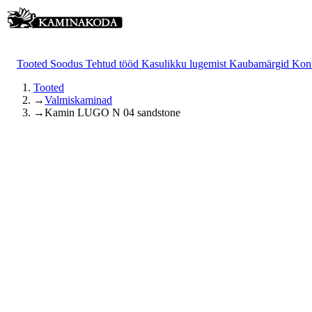
Tooted
Soodus
Tehtud tööd
Kasulikku lugemist
Kaubamärgid
Kon
Tooted
→
Valmiskaminad
→
Kamin LUGO N 04 sandstone