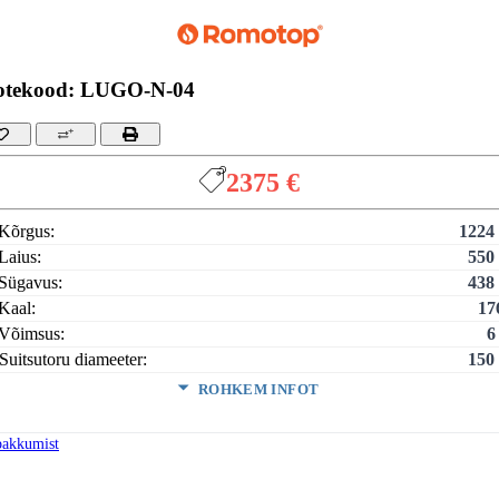
otekood: LUGO-N-04
2375 €
Kõrgus:
1224
Laius:
550
Sügavus:
438
Kaal:
17
Võimsus:
6
Suitsutoru diameeter:
150
ROHKEM INFOT
tav maht:
15
pakkumist
utegur:
81
kmine puidu tarbimine:
1.7 
kmine suitsugaaside temperatuur:
26