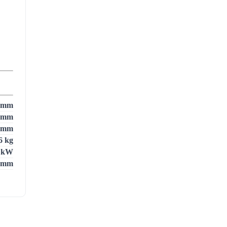
 mm
 mm
 mm
6 kg
 kW
 mm
3
0
m
.9 %
kg/h
2 °C