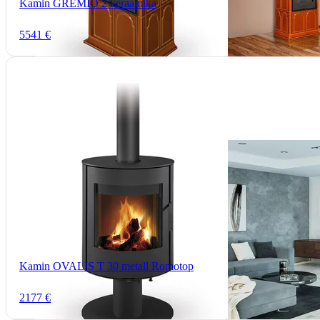
Kamin GREMIO 2 keraamika
5541 €
Kamin OVALIS T 30 metall Romotop
2177 €