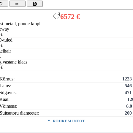
6572 €
st metall, puude kmpl
eway
 €
-tuled
 €
elhair
€
g.vastane klaas
 €
Kõrgus:
1223
Laius:
546
Sügavus:
471
Kaal:
12
Võimsus:
6,
Suitsutoru diameeter:
200
ROHKEM INFOT
e kõrgus:
893