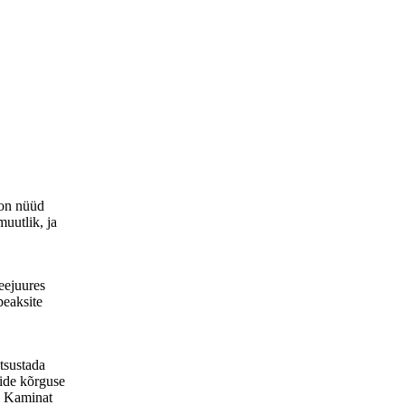
 on nüüd
uutlik, ja
eejuures
peaksite
tsustada
kide kõrguse
t. Kaminat