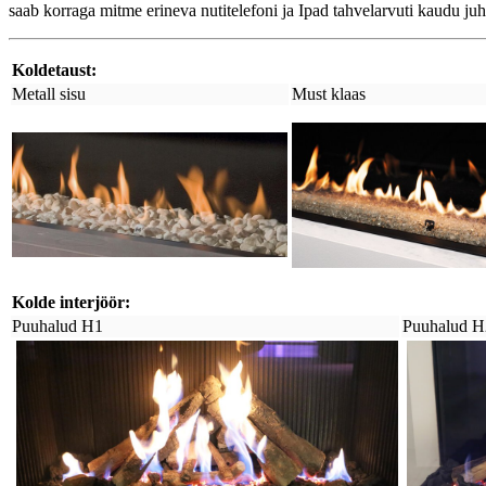
saab korraga mitme erineva nutitelefoni ja Ipad tahvelarvuti kaudu ju
Koldetaust:
Metall sisu
Must klaas
Kolde interjöör:
Puuhalud H1
Puuhalud H