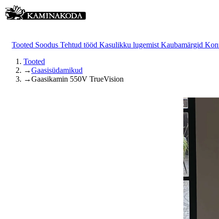
Tooted
Soodus
Tehtud tööd
Kasulikku lugemist
Kaubamärgid
Kon
Tooted
→
Gaasisüdamikud
→
Gaasikamin 550V TrueVision