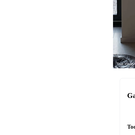
Ga
To