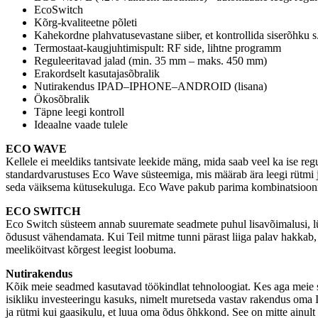
EcoSwitch
Kõrg-kvaliteetne põleti
Kahekordne plahvatusevastane siiber, et kontrollida siserõhku s
Termostaat-kaugjuhtimispult: RF side, lihtne programm
Reguleeritavad jalad (min. 35 mm – maks. 450 mm)
Erakordselt kasutajasõbralik
Nutirakendus IPAD–IPHONE–ANDROID (lisana)
Ökosõbralik
Täpne leegi kontroll
Ideaalne vaade tulele
ECO WAVE
Kellele ei meeldiks tantsivate leekide mäng, mida saab veel ka ise r
standardvarustuses Eco Wave süsteemiga, mis määrab ära leegi rütmi ja
seda väiksema kütusekuluga. Eco Wave pakub parima kombinatsiooni õd
ECO SWITCH
Eco Switch süsteem annab suuremate seadmete puhul lisavõimalusi, lüli
õdusust vähendamata. Kui Teil mitme tunni pärast liiga palav hakkab, si
meeliköitvast kõrgest leegist loobuma.
Nutirakendus
Kõik meie seadmed kasutavad töökindlat tehnoloogiat. Kes aga meie 
isikliku investeeringu kasuks, nimelt muretseda vastav rakendus oma Ip
ja rütmi kui gaasikulu, et luua oma õdus õhkkond. See on mitte ainult 