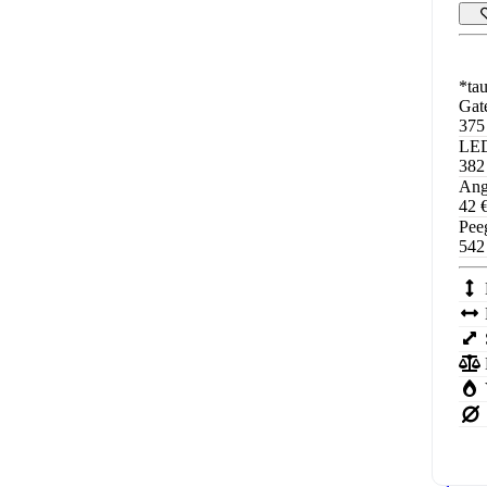
*tau
Gat
375
LED
382
Ang
42 
Pee
542
Uks