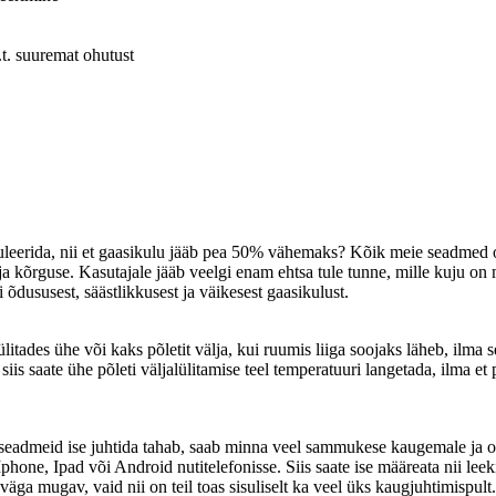
.t. suuremat ohutust
eguleerida, nii et gaasikulu jääb pea 50% vähemaks? Kõik meie seadmed
 kõrguse. Kasutajale jääb veelgi enam ehtsa tule tunne, mille kuju on m
ususest, säästlikkusest ja väikesest gaasikulust.
tades ühe või kaks põletit välja, kui ruumis liiga soojaks läheb, ilma s
is saate ühe põleti väljalülitamise teel temperatuuri langetada, ilma et 
seadmeid ise juhtida tahab, saab minna veel sammukese kaugemale ja o
hone, Ipad või Android nutitelefonisse. Siis saate ise määreata nii lee
väga mugav, vaid nii on teil toas sisuliselt ka veel üks kaugjuhtimispul