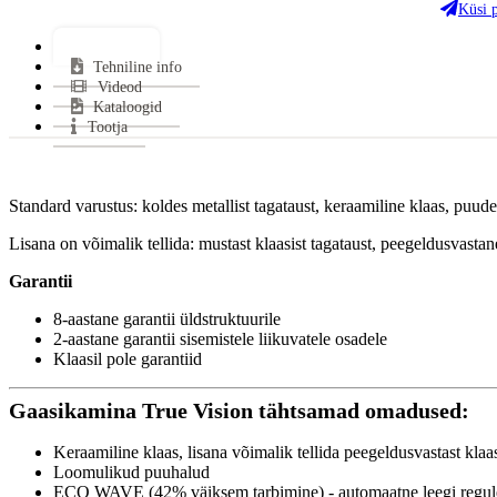
Ukse
Küsi 
Või
Lisainfo
Kas
Tehniline info
Kes
Videod
Kataloogid
CO 
Tootja
Sui
Klaa
Uks
Standard varustus: koldes metallist tagataust, keraamiline klaas, puud
Küt
Vas
Lisana on võimalik tellida: mustast klaasist tagataust, peegeldusvasta
Gara
Garantii
8-aastane garantii üldstruktuurile
2-aastane garantii sisemistele liikuvatele osadele
Klaasil pole garantiid
Gaasikamina True Vision tähtsamad omadused:
Keraamiline klaas, lisana võimalik tellida peegeldusvastast klaa
Loomulikud puuhalud
ECO WAVE (42% väiksem tarbimine) - automaatne leegi regul