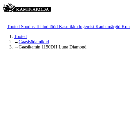
Tooted
Soodus
Tehtud tööd
Kasulikku lugemist
Kaubamärgid
Kon
Tooted
→
Gaasisüdamikud
→
Gaasikamin 1150DH Luna Diamond