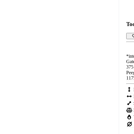
To
*int
Gat
375
Pee
117