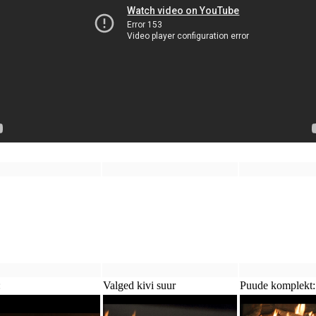
:
Valged kivi suur
Puude komplekt: