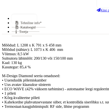
Köe
Küsi 
Sui
Klaa
Lisainfo*
Uks
Tehniline info*
Kataloogid
Küt
Tootja
Gara
Mõõdud: L 1208 x K 791 x S 458 mm

Mõõdud (nähtav): L 1073 x K 406  mm

Võimsus: 8,5 kW

Suitsutoru läbimõõt: 200/130 või 150/100 mm

Kaal: 130 kg

Kasutegur: 85,4 %

M-Design Diamond seeria omadused:

• Uuenduslik põlemiskamber

• Uus avatav klaasukse süsteem

• ECO WAVE (42% väiksem tarbimine) - automaatne leegi reguleerim
• 1 põleti

• Kõrg-kvaliteetne põleti

• Kahekordne plahvatusevastane siiber, et kontrollida siserõhku s.t. su
• Termostaat-kaugjuhtimispult: RF side, lihtne programm
