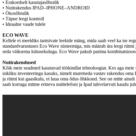
• Erakordselt kasutajasõbralik

• Nutirakendus IPAD–IPHONE–ANDROID

• Ökosõbralik

• Täpne leegi kontroll

• Ideaalne vaade tulele

Kellele ei meeldiks tantsivate leekide mäng, mida saab veel ka ise r
standardvarustuses Eco Wave süsteemiga, mis määrab ära leegi rütmi ja
seda väiksema kütusekuluga. Eco Wave pakub parima kombinatsiooni õdu
Kõik meie seadmed kasutavad töökindlat tehnoloogiat. Kes aga meie s
isikliku investeeringu kasuks, nimelt muretseda vastav rakendus oma Ip
ja rütmi kui gaasikulu, et luua oma õdus õhkkond. See on mitte ainult v