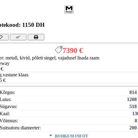
otekood: 1150 DH
7390 €
er: metall, kivid, põleti singel, vajadusel lisada raam
eway
 €
g.vastane klaas
5 €
Kõrgus:
814
Laius:
1208
Sügavus:
518
Kaal:
13
Võimsus:
8
Suitsutoru diameeter:
200
ROHKEM INFOT