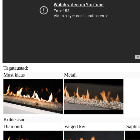
Tagataustad:
Must klaas
Metall
Koldesisud:
Diamond:
Valged kivi
 Saphir