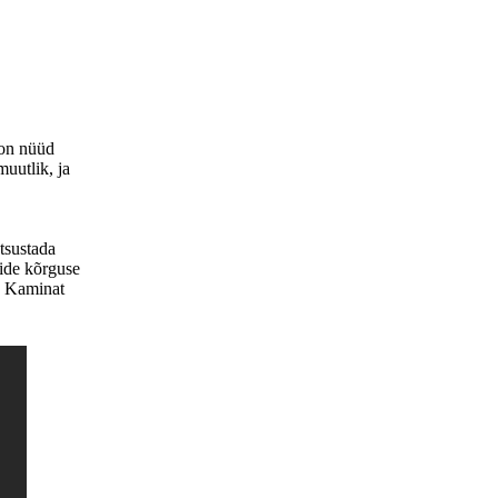
on nüüd 
uutlik, ja 
sustada 
ide kõrguse 
. Kaminat 