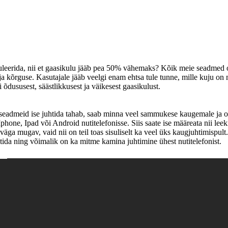
eguleerida, nii et gaasikulu jääb pea 50% vähemaks? Kõik meie seadmed 
 kõrguse. Kasutajale jääb veelgi enam ehtsa tule tunne, mille kuju on m
susest, säästlikkusest ja väikesest gaasikulust.

eadmeid ise juhtida tahab, saab minna veel sammukese kaugemale ja ot
hone, Ipad või Android nutitelefonisse. Siis saate ise määreata nii leek
äga mugav, vaid nii on teil toas sisuliselt ka veel üks kaugjuhtimispult