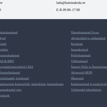
ee
ladu@kaminakoda.ee
0
E-R 09:00–17:00
almiskaminad
Disainkaminad Focus
hjud
Ahjukolded ja -südamikud
liidid
Korstnad
eeküte
Saunakerised
eeaurukaminad
Pelletikaminad
rill & BBQ
Välikaminad
oojamüürimoodulid CMA
Šamott-Tellis ja Šamottplaa
õlemisõhukanal
Ahjupotid HEIN
liidiplaadid, pliidiraud
Õhurestid
aminaesine kaitseplekk, kaitseklaas, kaitseekraan
Kaminariistad ja puukorvid
uumakindel värv
Tulekindel tihendinöör
eiunurk