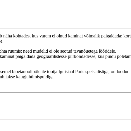
 näha kohtades, kus varem ei olnud kaminat võimalik paigaldada: kort
e.
hta ruumis: need mudelid ei ole seotud tavanõuetega lõõridele.
 kaminat paigaldada geograafilistesse piirkondadesse, kus puidu põleta
emel bioetanoolipõletite tootja Ignisiaal Paris spetsialistiga, on loodud
juhitakse kaugjuhtimispuldiga.