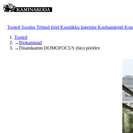
Tooted
Soodus
Tehtud tööd
Kasulikku lugemist
Kaubamärgid
Kon
Tooted
→
Biokaminad
→
Disainkamin DOMOFOCUS (bio) pöörlev