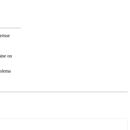
erisse
mine on
 olema