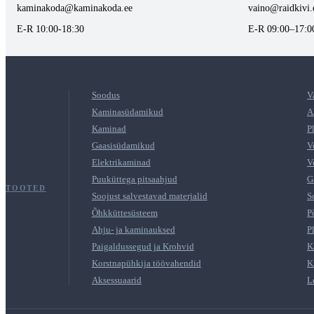
kaminakoda@kaminakoda.ee
vaino@raidkivi.
E-R 10:00-18:30
E-R 09:00–17:0
Soodus
V
Kaminasüdamikud
A
Kaminad
P
Gaasisüdamikud
V
Elektrikaminad
V
Puuküttega pitsaahjud
G
TOOTED
Soojust salvestavad materjalid
S
Õhkküttesüsteem
P
Ahju- ja kaminauksed
P
Paigaldussegud ja Krohvid
K
Korstnapühkija töövahendid
K
Aksessuaarid
L