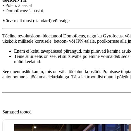
GARANTII
• Põleti: 2 aastat
• Domofocus: 2 aastat
Värv: matt must (standard) või valge
Tõeline revolutsioon, bioetanool Domofocus, nagu ka Gyrofocus, võib
ükskõik millisele korrusele, betoon- või IPN-talale, poolkorruse alla jn
Enam ei kehti tavapärased piirangud, mis piiravad kamina asuko
Teine suur eelis on see, et suitsuvaba põlemine võimaldab seda
nüüd keelatud.
See uuenduslik kamin, mis on välja töötatud koostöös Prantsuse tipptas
autonoomne ja töötama elektriakuga. Täiselektroonilist ohutut põletit 
Sarnased tooted