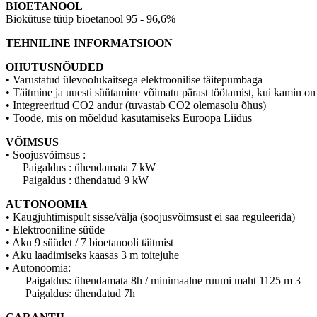
BIOETANOOL
Biokütuse tüüp bioetanool 95 - 96,6%
TEHNILINE INFORMATSIOON
OHUTUSNÕUDED
• Varustatud ülevoolukaitsega elektroonilise täitepumbaga
• Täitmine ja uuesti süütamine võimatu pärast töötamist, kui kamin o
• Integreeritud CO2 andur (tuvastab CO2 olemasolu õhus)
• Toode, mis on mõeldud kasutamiseks Euroopa Liidus
VÕIMSUS
• Soojusvõimsus :
Paigaldus : ühendamata 7 kW
Paigaldus : ühendatud 9 kW
AUTONOOMIA
• Kaugjuhtimispult sisse/välja (soojusvõimsust ei saa reguleerida)
• Elektrooniline süüde
• Aku 9 süüdet / 7 bioetanooli täitmist
• Aku laadimiseks kaasas 3 m toitejuhe
• Autonoomia:
Paigaldus: ühendamata 8h / minimaalne ruumi maht 1125 m 3
Paigaldus: ühendatud 7h