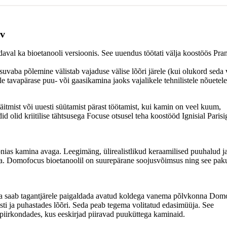
v
al ka bioetanooli versioonis. See uuendus töötati välja koostöös Pra
itsuvaba põlemine välistab vajaduse välise lõõri järele (kui olukord seda
 tavapärase puu- või gaasikamina jaoks vajalikele tehnilistele nõuetel
täitmist või uuesti süütamist pärast töötamist, kui kamin on veel kuum,
olid kriitilise tähtsusega Focuse otsusel teha koostööd Ignisial Parisig
ias kamina avaga. Leegimäng, ülirealistlikud keraamilised puuhalud j
ega. Domofocus bioetanoolil on suurepärane soojusvõimsus ning see pak
 seda saab tagantjärele paigaldada avatud koldega vanema põlvkonna Dom
ti ja puhastades lõõri. Seda peab tegema volitatud edasimüüja. See
piirkondades, kus eeskirjad piiravad puuküttega kaminaid.