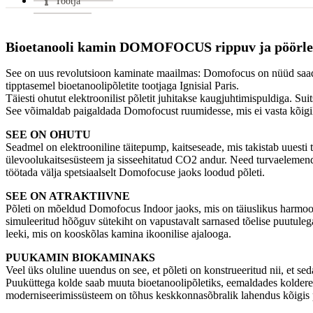
Tootja
Bioetanooli kamin DOMOFOCUS rippuv ja pöörle
See on uus revolutsioon kaminate maailmas: Domofocus on nüüd saadav
tipptasemel bioetanoolipõletite tootjaga Ignisial Paris.
Täiesti ohutut elektroonilist põletit juhitakse kaugjuhtimispuldiga. Su
See võimaldab paigaldada Domofocust ruumidesse, mis ei vasta kõigile
SEE ON OHUTU
Seadmel on elektrooniline täitepump, kaitseseade, mis takistab uuesti 
ülevoolukaitsesüsteem ja sisseehitatud CO2 andur. Need turvaelemendid 
töötada välja spetsiaalselt Domofocuse jaoks loodud põleti.
SEE ON ATRAKTIIVNE
Põleti on mõeldud Domofocus Indoor jaoks, mis on täiuslikus harmoon
simuleeritud hõõguv sütekiht on vapustavalt sarnased tõelise puutul
leeki, mis on kooskõlas kamina ikoonilise ajalooga.
PUUKAMIN BIOKAMINAKS
Veel üks oluline uuendus on see, et põleti on konstrueeritud nii, et
Puuküttega kolde saab muuta bioetanoolipõletiks, eemaldades kolderes
moderniseerimissüsteem on tõhus keskkonnasõbralik lahendus kõigis 