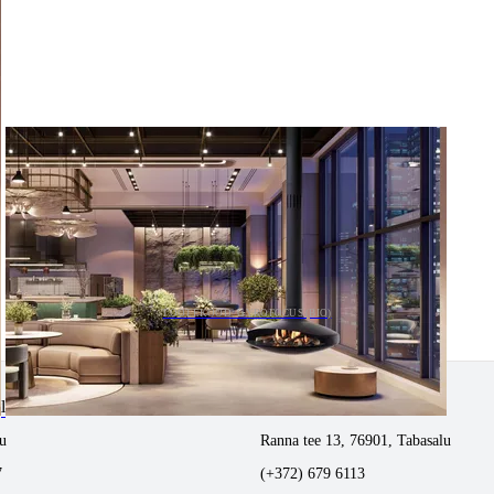
TOOTEKOOD: GYROFOCUS (BIO)
tlemine
Tabasalus kamina ladu
u
Ranna tee 13, 76901, Tabasalu
7
(+372) 679 6113