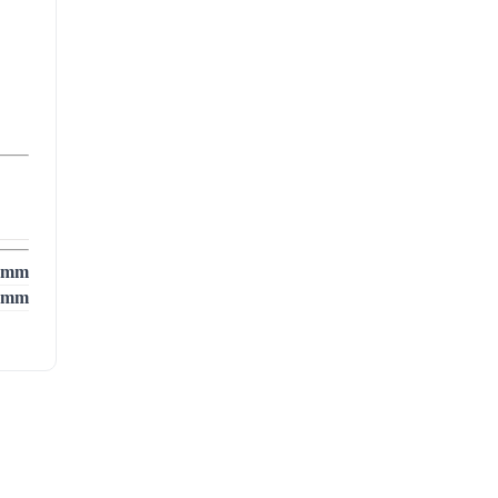
 mm
 mm
vaja
must
Bio
stat