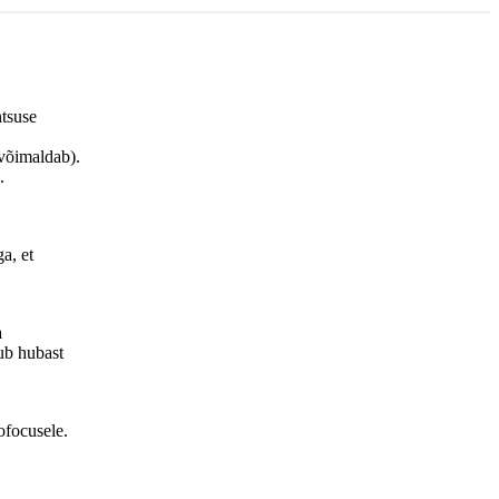
ntsuse
 võimaldab).
e.
a, et
a
ub hubast
ofocusele.