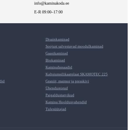
info@kaminakoda.ee
E-R 09:00–17:00
Disainkaminad
Soojust salvestavad moodulkaminad
Gaasikaminad
Biokaminad
Kaminafassaadid
Kaltsiumsilikaatplaat SKAMOTEC 225
did
Graniit, marmor ja presskivi
Ühendustorud
Paigaldustarvikud
Kamina Hooldusvahendid
Tulesüütajad