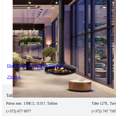
Disainkamin GYROFOCUS (bio)
25003 €
Tallinnas kaminasalong
Tartus kivi töö
Pärnu mnt. 139E/2, 11317, Tallinn
Tähe 127E, Tart
(+372) 677 6977
(+372) 747 710