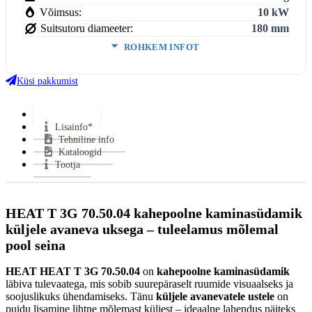
Võimsus:
10 kW
Suitsutoru diameeter:
180 mm
ROHKEM INFOT
Ukse kõrgus:
467 mm
Ukse laius:
664 mm
Küsi pakkumist
Võimsus (min-maks):
5,0-13,0 kW
Kasutegur:
81 %
Lisainfo
Lisainfo*
Keskmine puidu tarbimine:
2.1 kg/h
Tehniline info
Miinimum tõmme:
12 Pa
Kataloogid
Suitsutoru ühendus:
Pealt
Tootja
Halu pikkus:
500 mm
Klaasi kuju:
Kahepoolne
Uks avaneb:
Küljele
HEAT T 3G 70.50.04
kahepoolne kaminasüdamik
Kütus:
Puu
küljele avaneva uksega – tuleelamus mõlemal
Soojasalvestus element:
Jah
pool seina
Vastab normidele:
15a B–VG, Din +, BimschV 2
HEAT HEAT T 3G 70.50.04
on
kahepoolne kaminasüdamik
Garantii:
2 aastat
läbiva tulevaatega, mis sobib suurepäraselt ruumide visuaalseks ja
Energiaklass:
soojuslikuks ühendamiseks. Tänu
küljele avanevatele ustele
on
VÄHEM INFOT
puidu lisamine lihtne mõlemast küljest – ideaalne lahendus näiteks