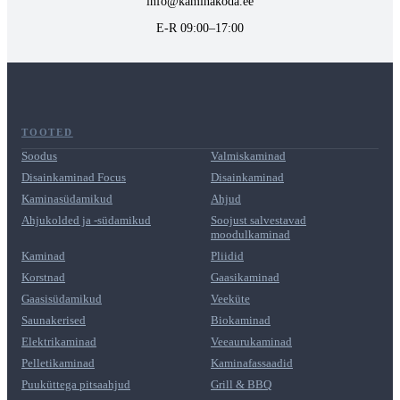
info@kaminakoda.ee
E-R 09:00–17:00
TOOTED
Soodus
Valmiskaminad
Disainkaminad Focus
Disainkaminad
Kaminasüdamikud
Ahjud
Ahjukolded ja -südamikud
Soojust salvestavad
moodulkaminad
Kaminad
Pliidid
Korstnad
Gaasikaminad
Gaasisüdamikud
Veeküte
Saunakerised
Biokaminad
Elektrikaminad
Veeaurukaminad
Pelletikaminad
Kaminafassaadid
Puuküttega pitsaahjud
Grill & BBQ