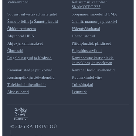
Välikaminad
Kaltsiumsilikaatplaat
SKAMOTEC 225
Soojust salvestavad materjalid
Soojamüürimoodulid CMA
Šamott-Tellis ja Šamottplaadid
Graniit, marmor ja presskivi
Õhkküttesüsteem
Põlemisõhukanal
Ahjupotid HEIN
Ühendustorud
Ahju- ja kaminauksed
Pliidiplaadid, pliidiraud
Õhurestid
Paigaldustarvikud
Paigaldussegud ja Krohvid
Kaminaesine kaitseplekk,
kaitseklaas, kaitseekraan
Kaminariistad ja puukorvid
Kamina Hooldusvahendid
Korstnapühkija töövahendid
Kuumakindel värv
Tulekindel tihendinöör
Tulesüütajad
Aksessuaarid
Leiunurk
©
2026 RAIDKIVI OÜ
|