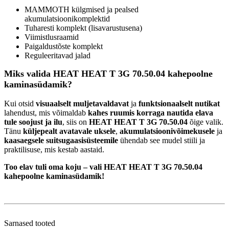
MAMMOTH külgmised ja pealsed
akumulatsioonikomplektid
Tuharesti komplekt (lisavarustusena)
Viimistlusraamid
Paigaldustõste komplekt
Reguleeritavad jalad
Miks valida HEAT HEAT T 3G 70.50.04
kahepoolne
kaminasüdamik?
Kui otsid
visuaalselt muljetavaldavat
ja
funktsionaalselt nutikat
lahendust, mis võimaldab
kahes ruumis korraga nautida elava
tule soojust ja ilu
, siis on
HEAT HEAT T 3G 70.50.04
õige valik.
Tänu
küljepealt avatavale uksele
,
akumulatsioonivõimekusele
ja
kaasaegsele suitsugaasisüsteemile
ühendab see mudel stiili ja
praktilisuse, mis kestab aastaid.
Too elav tuli oma koju – vali HEAT HEAT T 3G 70.50.04
kahepoolne kaminasüdamik!
Sarnased tooted