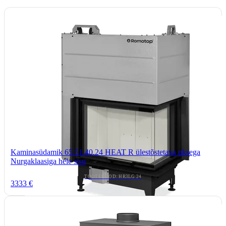
Kaminasüdamik 65.51.40.24 HEAT R ülestõstetava uksega
Nurgaklaasiga hele sisu
TOOTEKOOD: HR3LG 24
3333 €