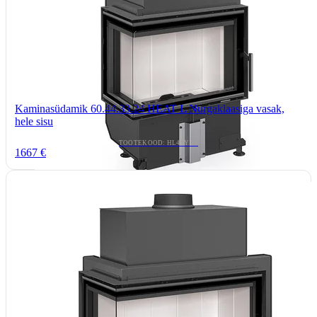
Kaminasüdamik 60.44.33.24 HEAT L Nurgaklaasiga vasak,
hele sisu
TOOTEKOOD: HL4SY 24
1667 €