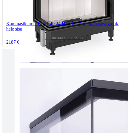
Kaminasüdamik 81.51.40.24 HEAT L Nurgaklaasiga vasak,
hele sisu
TOOTEKOOD: HL4SF 24
2187 €
Tallinnas kaminasalong
Pärnu mnt. 139E/2, 11317, Tallinn
(+372) 677 6977
kaminakoda@kaminakoda.ee
E-R 10:00-18:30
Tartus kivi töötlemine
Tähe 127E, Tartu