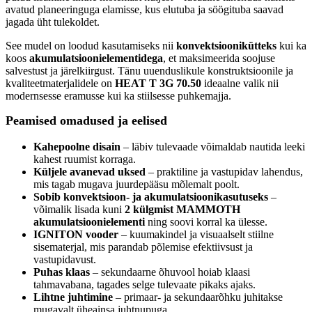
avatud planeeringuga elamisse, kus elutuba ja söögituba saavad
jagada üht tulekoldet.
See mudel on loodud kasutamiseks nii
konvektsioonikütteks
kui ka
koos
akumulatsioonielementidega
, et maksimeerida soojuse
salvestust ja järelkiirgust. Tänu uuenduslikule konstruktsioonile ja
kvaliteetmaterjalidele on
HEAT T 3G 70.50
ideaalne valik nii
modernsesse eramusse kui ka stiilsesse puhkemajja.
Peamised omadused ja eelised
Kahepoolne disain
– läbiv tulevaade võimaldab nautida leeki
kahest ruumist korraga.
Küljele avanevad uksed
– praktiline ja vastupidav lahendus,
mis tagab mugava juurdepääsu mõlemalt poolt.
Sobib konvektsioon- ja akumulatsioonikasutuseks
–
võimalik lisada kuni
2 külgmist MAMMOTH
akumulatsioonielementi
ning soovi korral ka ülesse.
IGNITON vooder
– kuumakindel ja visuaalselt stiilne
sisematerjal, mis parandab põlemise efektiivsust ja
vastupidavust.
Puhas klaas
– sekundaarne õhuvool hoiab klaasi
tahmavabana, tagades selge tulevaate pikaks ajaks.
Lihtne juhtimine
– primaar- ja sekundaarõhku juhitakse
mugavalt üheainsa juhtnupuga.