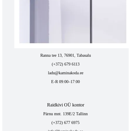
(+372) 747 7107
vaino@raidkivi.ee
E-R 09:00–17:00
Tabasalus kamina ladu
Ranna tee 13, 76901, Tabasalu
(+372) 679 6113
ladu@kaminakoda.ee
E-R 09:00–17:00
Raidkivi OÜ kontor
Pärnu mnt. 139E/2 Tallinn
(+372) 677 6975