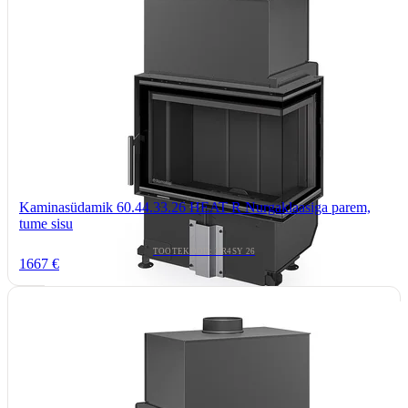
Kaminasüdamik 60.44.33.26 HEAT R Nurgaklaasiga parem,
tume sisu
TOOTEKOOD: HR4SY 26
1667 €