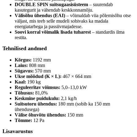
DOUBLE SPIN suitsugaasisüsteem
– suurendab
kasutegurit ja vähendab keskkonnamõju.
Välisõhu ühendus (EAI)
– võimaldab viia põlemisõhu otse
väljast, mis teeb selle mudeli sobivaks ka madala
energiatarbega ja passiivmajadesse.
Soovi korral võimalik lisada tuharest
– standardis ilma
restita.
Tehnilised andmed
Kõrgus:
1192 mm
Laius:
808 mm
Sügavus:
570 mm
Ukse mõõdud (K × L):
467 × 664 mm
Kaal:
190 kg
Reguleeritav võimsus:
5,0–13,0 kW
Tõhusus:
81,0%
Keskmine puidukulu:
2,1 kg/h
Suitsutoru ühendus:
180 mm (sobib ka 150 mm
ühendusega)
Välise õhuvõtu ühendus:
150 mm
Tõmme:
12 Pa
Lisavarustus