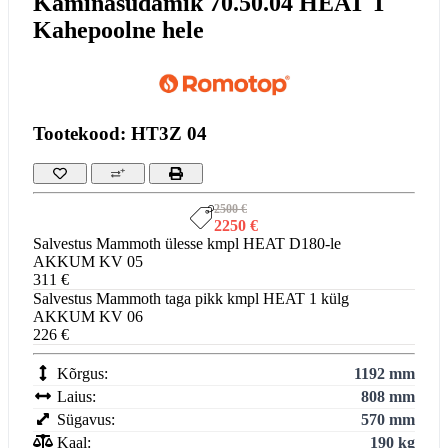
Kaminasüdamik 70.50.04 HEAT T
Kahepoolne hele
Tootekood: HT3Z 04
2500 €
2250 €
Salvestus Mammoth ülesse kmpl HEAT D180-le
AKKUM KV 05
311 €
Salvestus Mammoth taga pikk kmpl HEAT 1 külg
AKKUM KV 06
226 €
Kõrgus:
1192 mm
Laius:
808 mm
Sügavus:
570 mm
Kaal:
190 kg