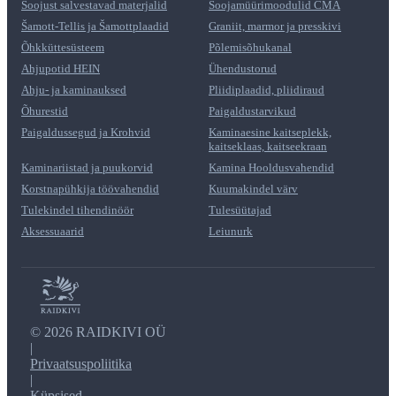
Soojust salvestavad materjalid
Soojamüürimoodulid CMA
Šamott-Tellis ja Šamottplaadid
Graniit, marmor ja presskivi
Õhkküttesüsteem
Põlemisõhukanal
Ahjupotid HEIN
Ühendustorud
Ahju- ja kaminauksed
Pliidiplaadid, pliidiraud
Õhurestid
Paigaldustarvikud
Paigaldussegud ja Krohvid
Kaminaesine kaitseplekk,
kaitseklaas, kaitseekraan
Kaminariistad ja puukorvid
Kamina Hooldusvahendid
Korstnapühkija töövahendid
Kuumakindel värv
Tulekindel tihendinöör
Tulesüütajad
Aksessuaarid
Leiunurk
©
2026 RAIDKIVI OÜ
|
Privaatsuspoliitika
|
Küpsised