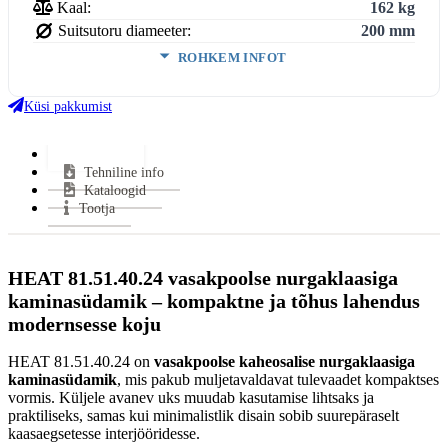
Kaal:
162 kg
Suitsutoru diameeter:
200 mm
ROHKEM INFOT
Ukse kõrgus:
470 mm
Ukse laius:
812 mm
Küsi pakkumist
Ukse sügavus:
397 mm
Võimsus (min-maks):
6,3-16,4 kW
Lisainfo
Tehniline info
Kasutegur:
83 %
Kataloogid
Keskmine puidu tarbimine:
3.6 kg/h
Tootja
Miinimum tõmme:
12 Pa
Suitsutoru ühendus:
Pealt
Klaasi kuju:
Küljeklaasiga
HEAT 81.51.40.24 vasakpoolse nurgaklaasiga
Uks avaneb:
Küljele
kaminasüdamik – kompaktne ja tõhus lahendus
Kütus:
Puu
modernsesse koju
Soojasalvestus element:
Jah
Vastab normidele:
15a B–VG, Din +, BimschV 2
HEAT 81.51.40.24 on
vasakpoolse kaheosalise nurgaklaasiga
kaminasüdamik
, mis pakub muljetavaldavat tulevaadet kompaktses
Garantii:
2 aastat
vormis. Küljele avanev uks muudab kasutamise lihtsaks ja
Energiaklass:
praktiliseks, samas kui minimalistlik disain sobib suurepäraselt
VÄHEM INFOT
kaasaegsetesse interjööridesse.