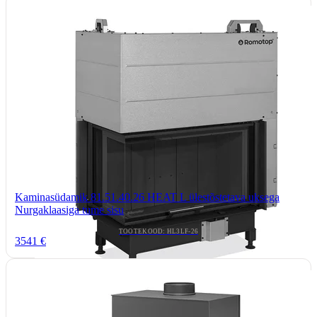
Kaminasüdamik 81.51.40.26 HEAT L ülestõstetava uksega
Nurgaklaasiga tume sisu
TOOTEKOOD: HL3LF-26
3541 €