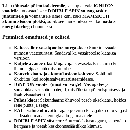
Tänu
tõhusale põlemissüsteemile
, vastupidavale
IGNITON
voodrile
, innovaatilisele
DOUBLE SPIN suitsugaaside
juhtimisele
ja võimalusele lisada kuni kaks
MAMMOTH
akumulatsiooniplokki
, sobib see mudel ideaalselt ka
madala
energiatarbega
hoonetesse.
Peamised omadused ja eelised
Kaheosaline vasakpoolne nurgaklaas:
Suur tulevaade
mitmest vaatenurgast. Saadaval ka vasakpoolse klaasiga
versioon.
Küljele avanev uks:
Mugav igapäevaseks kasutamiseks ja
lihtne ligipääs põlemiskambrile.
Konvektsioon- ja akumulatsioonisobivus:
Sobib nii
õhkkütte- kui soojussalvestussüsteemidesse.
IGNITON vooder (must või valge):
Vastupidav ja
soojapidav sisekatte materjal, mis täiustab põlemisprotsessi ja
lisab visuaalset stiili.
Puhas klaas:
Sekundaarne õhuvool peseb ukseklaasi, hoides
selle puhta ja selge.
EAI – väline õhuvõtt:
Tagab põlemiseks vajaliku õhu väljast
– ideaalne madala energiatarbega majadele.
DOUBLE SPIN süsteem:
Suurendab kasutegurit, vähendab
heitgaase ja toetab keskkonnasäästlikku kütmist.