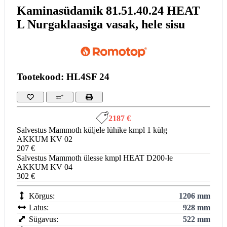
Kaminasüdamik 81.51.40.24 HEAT
L Nurgaklaasiga vasak, hele sisu
Tootekood: HL4SF 24
2187 €
Salvestus Mammoth küljele lühike kmpl 1 külg
AKKUM KV 02
207 €
Salvestus Mammoth ülesse kmpl HEAT D200-le
AKKUM KV 04
302 €
Kõrgus:
1206 mm
Laius:
928 mm
Sügavus:
522 mm