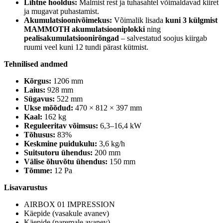
Lihtne hooldus:
Malmist rest ja tuhasahtel võimaldavad kiiret
ja mugavat puhastamist.
Akumulatsioonivõimekus:
Võimalik lisada
kuni 3 külgmist
MAMMOTH akumulatsiooniplokki
ning
pealisakumulatsioonirõngad
– salvestatud soojus kiirgab
ruumi veel kuni 12 tundi pärast kütmist.
Tehnilised andmed
Kõrgus:
1206 mm
Laius:
928 mm
Sügavus:
522 mm
Ukse mõõdud:
470 × 812 × 397 mm
Kaal:
162 kg
Reguleeritav võimsus:
6,3–16,4 kW
Tõhusus:
83%
Keskmine puidukulu:
3,6 kg/h
Suitsutoru ühendus:
200 mm
Välise õhuvõtu ühendus:
150 mm
Tõmme:
12 Pa
Lisavarustus
AIRBOX 01 IMPRESSION
Käepide (vasakule avanev)
Käepide (paremale avanev)