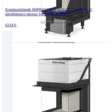
Kaminasüdamik IMPRESSION 55.51.55.24(26) K1 U
ülestõstetava uksega 3-klaasiga Romotop
TOOTEKOOD: IU3LG 24 K1
6234 €
Tallinnas kaminasalong
Pärnu mnt. 139E/2, 11317, Tallinn
(+372) 677 6977
kaminakoda@kaminakoda.ee
E-R 10:00-18:30
Tartus kivi töötlemine
Tähe 127E, Tartu
(+372) 747 7107