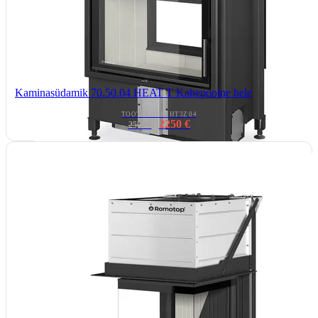
Kaminasüdamik 70.50.04 HEAT T Kahepoolne hele
TOOTEKOOD: HT3Z 04
2250 €
2500 €