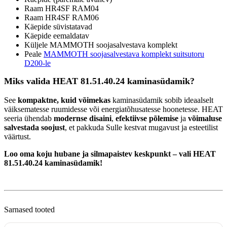
Raam HR4SF RAM04
Raam HR4SF RAM06
Käepide süvistatavad
Käepide eemaldatav
Küljele MAMMOTH soojasalvestava komplekt
Peale
MAMMOTH soojasalvestava komplekt suitsutoru
D200-le
Miks valida HEAT 81.51.40.24 kaminasüdamik?
See
kompaktne, kuid võimekas
kaminasüdamik sobib ideaalselt
väiksematesse ruumidesse või energiatõhusatesse hoonetesse. HEAT
seeria ühendab
modernse disaini
,
efektiivse põlemise
ja
võimaluse
salvestada soojust
, et pakkuda Sulle kestvat mugavust ja esteetilist
väärtust.
Loo oma koju hubane ja silmapaistev keskpunkt – vali HEAT
81.51.40.24 kaminasüdamik!
Sarnased tooted