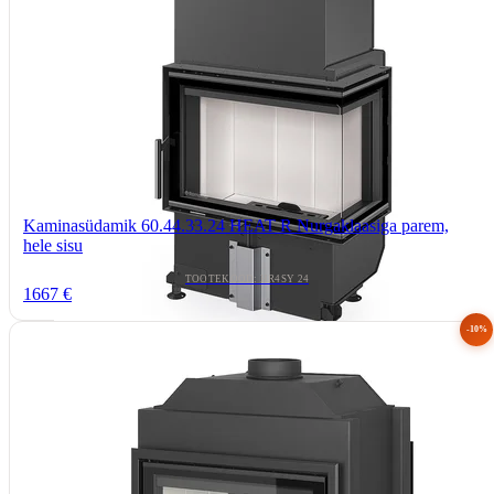
Kaminasüdamik 60.44.33.24 HEAT R Nurgaklaasiga parem,
hele sisu
TOOTEKOOD: HR4SY 24
1667 €
-10%