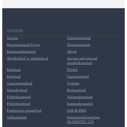
TOOTED
Soodus
Valmiskaminad
Disainkaminad Focus
Disainkaminad
Kaminasüdamikud
Ahjud
Ahjukolded ja -südamikud
Soojust salvestavad
moodulkaminad
Kaminad
Pliidid
Korstnad
Gaasikaminad
Gaasisüdamikud
Veeküte
Saunakerised
Biokaminad
Elektrikaminad
Veeaurukaminad
Pelletikaminad
Kaminafassaadid
Puuküttega pitsaahjud
Grill & BBQ
Välikaminad
Kaltsiumsilikaatplaat
SKAMOTEC 225