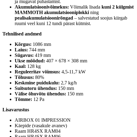
ja mugavat puhastamist.
Akumulatsioonivõimekus:
Võimalik lisada
kuni 2 külgmist
MAMMOTH akumulatsiooniplokki
ning
pealisakumulatsioonirõngad
– salvestatud soojus kiirgab
ruumi veel kuni 12 tundi pärast kütmist.
Tehnilised andmed
Kõrgus:
1086 mm
Laius:
744 mm
Sügavus:
419 mm
Ukse mõõdud:
407 × 678 × 308 mm
Kaal:
128 kg
Reguleeritav võimsus:
4,5-11,7 kW
Tõhusus:
80%
Keskmine puidukulu:
2,7 kg/h
Suitsutoru ühendus:
150 mm
Välise õhuvõtu ühendus:
150 mm
Tõmme:
12 Pa
Lisavarustus
AIRBOX 01 IMPRESSION
Käepide (vasakule avanev)
Raam HR4SX RAM04
Raam HR4SX RAM06