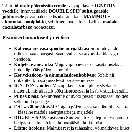
Tänu
tõhusale põlemissüsteemile
, vastupidavale
IGNITON
voodrile
, innovaatilisele
DOUBLE SPIN suitsugaaside
juhtimisele
ja võimalusele lisada kuni kaks
MAMMOTH
akumulatsiooniplokki
, sobib see mudel ideaalselt ka
madala
energiatarbega
hoonetesse.
Peamised omadused ja eelised
Kaheosaline vasakpoolne nurgaklaas:
Suur tulevaade
mitmest vaatenurgast. Saadaval ka vasakpoolse klaasiga
versioon.
Küljele avanev uks:
Mugav igapäevaseks kasutamiseks ja
lihtne ligipääs põlemiskambrile.
Konvektsioon- ja akumulatsioonisobivus:
Sobib nii
õhkkütte- kui soojussalvestussüsteemidesse.
IGNITON vooder:
Vastupidav ja soojapidav sisekatte
materjal, mis täiustab põlemisprotsessi ja lisab visuaalset stiili.
Puhas klaas:
Sekundaarne õhuvool peseb ukseklaasi, hoides
selle puhta ja selge.
EAI – väline õhuvõtt:
Tagab põlemiseks vajaliku õhu väljast
– ideaalne madala energiatarbega majadele.
DOUBLE SPIN süsteem:
Suurendab kasutegurit, vähendab
heitgaase ja toetab keskkonnasäästlikku kütmist.
Lihtne hooldus:
Malmist rest ja tuhasahtel võimaldavad kiiret