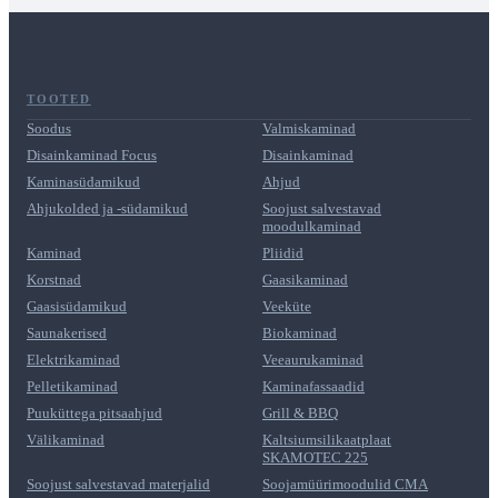
TOOTED
Soodus
Valmiskaminad
Disainkaminad Focus
Disainkaminad
Kaminasüdamikud
Ahjud
Ahjukolded ja -südamikud
Soojust salvestavad
moodulkaminad
Kaminad
Pliidid
Korstnad
Gaasikaminad
Gaasisüdamikud
Veeküte
Saunakerised
Biokaminad
Elektrikaminad
Veeaurukaminad
Pelletikaminad
Kaminafassaadid
Puuküttega pitsaahjud
Grill & BBQ
Välikaminad
Kaltsiumsilikaatplaat
SKAMOTEC 225
Soojust salvestavad materjalid
Soojamüürimoodulid CMA