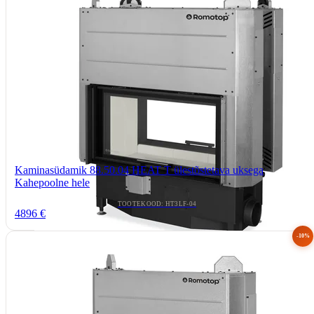
Kaminasüdamik 88.50.04 HEAT T ülestõstetava uksega
Kahepoolne hele
TOOTEKOOD: HT3LF-04
4896 €
-10%