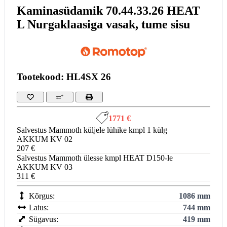
Kaminasüdamik 70.44.33.26 HEAT
L Nurgaklaasiga vasak, tume sisu
Tootekood: HL4SX 26
1771 €
Salvestus Mammoth küljele lühike kmpl 1 külg
AKKUM KV 02
207 €
Salvestus Mammoth ülesse kmpl HEAT D150-le
AKKUM KV 03
311 €
Kõrgus:
1086 mm
Laius:
744 mm
Sügavus:
419 mm