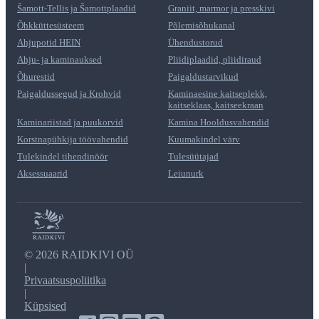
Šamott-Tellis ja Šamottplaadid
Graniit, marmor ja presskivi
Õhkküttesüsteem
Põlemisõhukanal
Ahjupotid HEIN
Ühendustorud
Ahju- ja kaminauksed
Pliidiplaadid, pliidiraud
Õhurestid
Paigaldustarvikud
Paigaldussegud ja Krohvid
Kaminaesine kaitseplekk,
kaitseklaas, kaitseekraan
Kaminariistad ja puukorvid
Kamina Hooldusvahendid
Korstnapühkija töövahendid
Kuumakindel värv
Tulekindel tihendinöör
Tulesüütajad
Aksessuaarid
Leiunurk
©
2026 RAIDKIVI OÜ
|
Privaatsuspoliitika
|
Küpsised