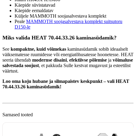
Käepide süvistatavad
Käepide eemaldatav
Küljele MAMMOTH soojasalvestava komplekt
Peale
MAMMOTH soojasalvestava komplekt suitsutoru
D150-le
Miks valida HEAT 70.44.33.26 kaminasüdamik?
See
kompaktne, kuid võimekas
kaminasüdamik sobib ideaalselt
väiksematesse ruumidesse või energiatõhusatesse hoonetesse. HEAT
seeria ühendab
modernse disaini
,
efektiivse põlemise
ja
võimaluse
salvestada soojust
, et pakkuda Sulle kestvat mugavust ja esteetilist
väärtust.
Loo oma koju hubane ja silmapaistev keskpunkt – vali HEAT
70.44.33.26 kaminasüdamik!
Sarnased tooted