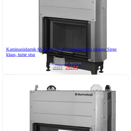
Kaminasüdamik 66.50.06 HEAT ülestõstetava uksega Sirge
klaas, tume sisu
TOOTEKOOD: H3LE 06
2624 €
2916 €