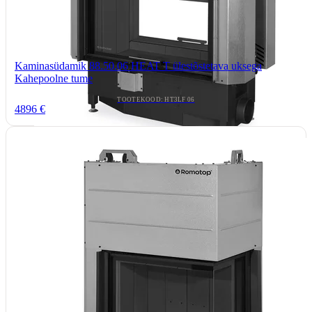
Kaminasüdamik 88.50.06 HEAT T ülestõstetava uksega
Kahepoolne tume
TOOTEKOOD: HT3LF 06
4896 €