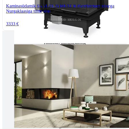
Kaminasüdamik 65.51.40.26 HEAT R ülestõstetava uksega
Nurgaklaasiga tume sisu
TOOTEKOOD: HR3LG-26
3333 €
Tallinnas kaminasalong
Pärnu mnt. 139E/2, 11317, Tallinn
(+372) 677 6977
kaminakoda@kaminakoda.ee
E-R 10:00-18:30
Tartus kivi töötlemine
Tähe 127E, Tartu
(+372) 747 7107
vaino@raidkivi.ee