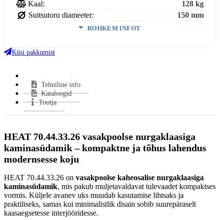
Kaal:
128 kg
Suitsutoru diameeter:
150 mm
ROHKEM INFOT
Ukse kõrgus:
470 mm
Ukse laius:
678 mm
Küsi pakkumist
Ukse sügavus:
308 mm
Võimsus (min-maks):
4,5-11,7 kW
Lisainfo
Tehniline info
Kasutegur:
80 %
Kataloogid
Keskmine puidu tarbimine:
2.7 kg/h
Tootja
Miinimum tõmme:
12 Pa
Suitsutoru ühendus:
Pealt
Klaasi kuju:
Küljeklaasiga
HEAT 70.44.33.26 vasakpoolse nurgaklaasiga
Uks avaneb:
Küljele
kaminasüdamik – kompaktne ja tõhus lahendus
Kütus:
Puu
modernsesse koju
Soojasalvestus element:
Jah
Vastab normidele:
15a B–VG, Din +, BimschV 2
HEAT 70.44.33.26 on
vasakpoolse kaheosalise nurgaklaasiga
kaminasüdamik
, mis pakub muljetavaldavat tulevaadet kompaktses
Garantii:
2 aastat
vormis. Küljele avanev uks muudab kasutamise lihtsaks ja
Energiaklass:
praktiliseks, samas kui minimalistlik disain sobib suurepäraselt
VÄHEM INFOT
kaasaegsetesse interjööridesse.