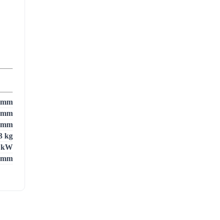
 mm
 mm
 mm
3 kg
1 kW
 mm
6 kW
1 %
kg/h
2 Pa