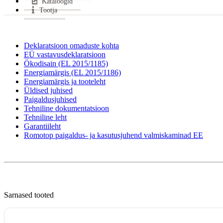
Kataloogid
Sui
Tootja
Sui
Klaa
Uks
Deklaratsioon omaduste kohta
EÜ vastavusdeklaratsioon
Mate
Ökodisain (EL 2015/1185)
Küt
Energiamärgis (EL 2015/1186)
Vas
Energiamärgis ja tooteleht
Gara
Üldised juhised
Paigaldusjuhised
Ener
Tehniline dokumentatsioon
Tehniline leht
Garantiileht
Romotop paigaldus- ja kasutusjuhend valmiskaminad EE
Sarnased tooted