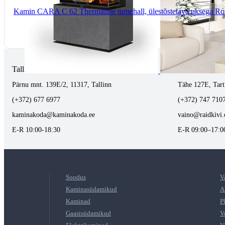
Kamin CARA C 62 Thermaline tumehall, ülestõstetava uksega R
Tallinnas kaminasalong
Tartus kivi töö
Pärnu mnt. 139E/2, 11317, Tallinn
Tähe 127E, Tart
(+372) 677 6977
(+372) 747 710
kaminakoda@kaminakoda.ee
vaino@raidkivi.
E-R 10:00-18:30
E-R 09:00–17:0
Soodus
V
Kaminasüdamikud
A
Kaminad
P
Gaasisüdamikud
V