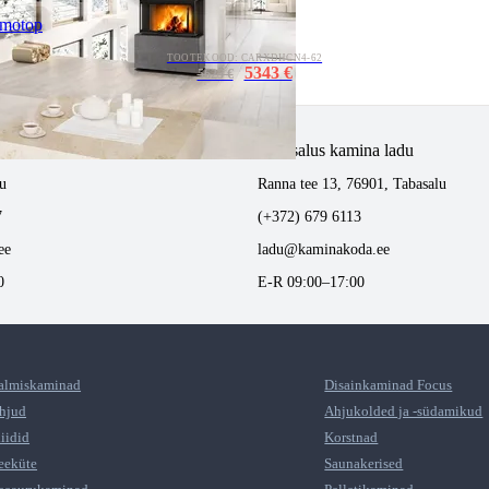
omotop
TOOTEKOOD: CARXDHCN4-62
5343 €
5625 €
tlemine
Tabasalus kamina ladu
u
Ranna tee 13, 76901, Tabasalu
7
(+372) 679 6113
ee
ladu@kaminakoda.ee
0
E-R 09:00–17:00
almiskaminad
Disainkaminad Focus
hjud
Ahjukolded ja -südamikud
liidid
Korstnad
eeküte
Saunakerised