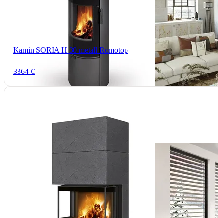
Kamin SORIA H 30 metall Romotop
3364 €