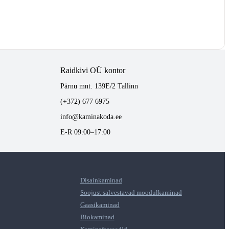
Raidkivi OÜ kontor
Pärnu mnt. 139E/2 Tallinn
(+372) 677 6975
info@kaminakoda.ee
E-R 09:00–17:00
Disainkaminad
Soojust salvestavad moodulkaminad
Gaasikaminad
Biokaminad