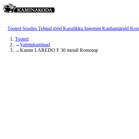
Tooted
Soodus
Tehtud tööd
Kasulikku lugemist
Kaubamärgid
Kon
Tooted
→
Valmiskaminad
→
Kamin LAREDO F 30 metall Romotop