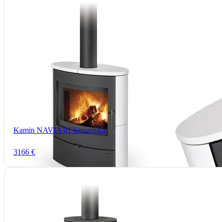
Kamin NAVIA 01 keraamika
3166 €