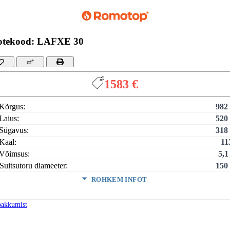
otekood: LAFXE 30
1583 €
Kõrgus:
982
Laius:
520
Sügavus:
318
Kaal:
11
Võimsus:
5,
Suitsutoru diameeter:
150
ROHKEM INFOT
msus (min-maks):
2,5-6,
utegur:
8
pakkumist
kmine puidu tarbimine:
1.4 
nimum tõmme:
1