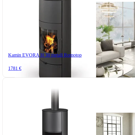
Kamin EVORA H 30 metall Romotop
1781 €