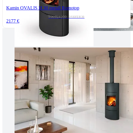
Kamin OVALIS H 30 metall Romotop
TOOTEKOOD: OVAYEH 30
2177 €
Tallinnas kaminasalong
Pärnu mnt. 139E/2, 11317, Tallinn
(+372) 677 6977
kaminakoda@kaminakoda.ee
E-R 10:00-18:30
Tartus kivi töötlemine
Tähe 127E, Tartu
(+372) 747 7107
vaino@raidkivi.ee