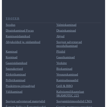
TOOTED
Soodus
Valmiskaminad
Disainkaminad Focus
Disainkaminad
Kaminasüdamikud
Ahjud
Ahjukolded ja -südamikud
Soojust salvestavad
moodulkaminad
Kaminad
Pliidid
Korstnad
Gaasikaminad
Gaasisüdamikud
Veeküte
Saunakerised
Biokaminad
Elektrikaminad
Veeaurukaminad
Pelletikaminad
Kaminafassaadid
Puuküttega pitsaahjud
Grill & BBQ
Välikaminad
Kaltsiumsilikaatplaat
SKAMOTEC 225
Soojust salvestavad materjalid
Soojamüürimoodulid CMA
Šamott-Tellis ja Šamottplaadid
Graniit, marmor ja presskivi