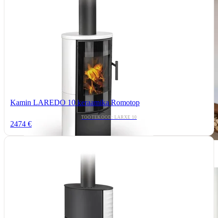
Kamin LAREDO 10 keraamika Romotop
TOOTEKOOD: LARXE 10
2474 €