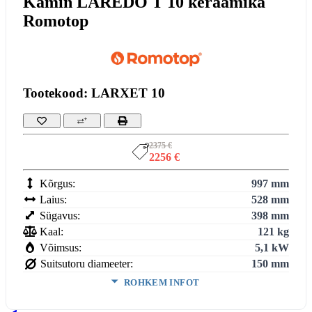
Kamin LAREDO T 10 keraamika
Romotop
Tootekood: LARXET 10
2375 €
2256 €
Kõrgus:
997 mm
Laius:
528 mm
Sügavus:
398 mm
Kaal:
121 kg
Võimsus:
5,1 kW
Suitsutoru diameeter:
150 mm
ROHKEM INFOT
Võimsus (min-maks):
2,5-6,6 kW