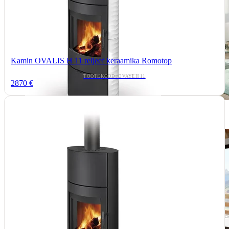
Kamin OVALIS H 11 reljeef keraamika Romotop
TOOTEKOOD: OVAYEH 11
2870 €