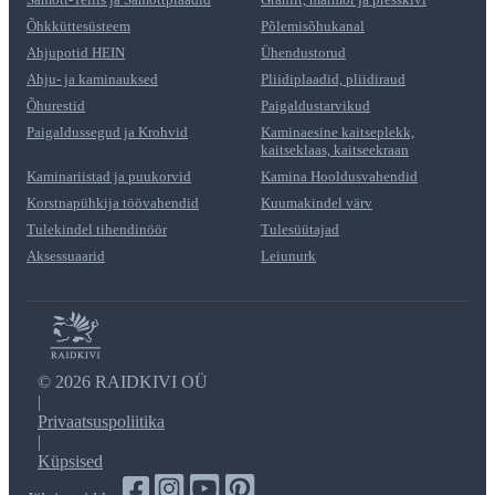
Õhkküttesüsteem
Põlemisõhukanal
Ahjupotid HEIN
Ühendustorud
Ahju- ja kaminauksed
Pliidiplaadid, pliidiraud
Õhurestid
Paigaldustarvikud
Paigaldussegud ja Krohvid
Kaminaesine kaitseplekk,
kaitseklaas, kaitseekraan
Kaminariistad ja puukorvid
Kamina Hooldusvahendid
Korstnapühkija töövahendid
Kuumakindel värv
Tulekindel tihendinöör
Tulesüütajad
Aksessuaarid
Leiunurk
©
2026 RAIDKIVI OÜ
|
Privaatsuspoliitika
|
Küpsised