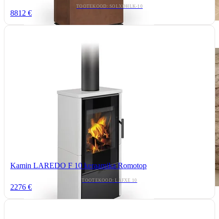
TOOTEKOOD: SOLXDHLK-10
8812 €
Kamin LAREDO F 10 keraamika Romotop
TOOTEKOOD: LAFXE 10
2276 €