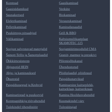
Korstnad
Gaasikaminad
Gaasisüdamikud
Veeküte
Saunakerised
Biokaminad
Elektrikaminad
Veeaurukaminad
Pelletikaminad
Kaminafassaadid
Puuküttega pitsaahjud
Grill & BBQ
Välikaminad
Kaltsiumsilikaatplaat
SKAMOTEC 225
Soojust salvestavad materjalid
Soojamüürimoodulid CMA
Šamott-Tellis ja Šamottplaadid
Graniit, marmor ja presskivi
Õhkküttesüsteem
Põlemisõhukanal
Ahjupotid HEIN
Ühendustorud
Ahju- ja kaminauksed
Pliidiplaadid, pliidiraud
Õhurestid
Paigaldustarvikud
Paigaldussegud ja Krohvid
Kaminaesine kaitseplekk,
kaitseklaas, kaitseekraan
Kaminariistad ja puukorvid
Kamina Hooldusvahendid
Korstnapühkija töövahendid
Kuumakindel värv
Tulekindel tihendinöör
Tulesüütajad