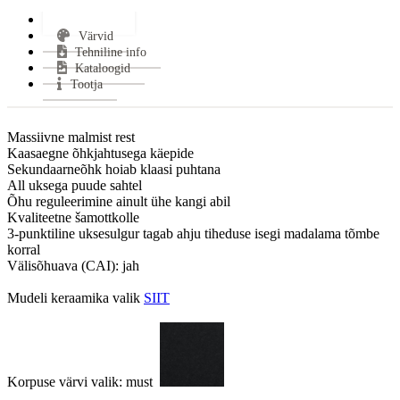
Kasutegur:
82.7 %
Lisainfo*
Keskmine puidu tarbimine:
2.1 kg/h
Värvid
Keskmine suitsugaaside temperatuur:
238 °C
Tehniline info
Miinimum tõmme:
11 Pa
Kataloogid
CO tase (13% O2):
0.0504 %
Tootja
Suitsutoru ühendus:
Pealt või Tagant
Suitsutoru ühenduse kõrgus:
1008 mm
Massiivne malmist rest

Halu pikkus:
500 mm
Kaasaegne õhkjahtusega käepide

Klaasi kuju:
Panoraam
Sekundaarneõhk hoiab klaasi puhtana

All uksega puude sahtel

Uks avaneb:
Küljele
Õhu reguleerimine ainult ühe kangi abil

Kütus:
Puu
Kvaliteetne šamottkolle

Vastab
EN 13 240, 15a B–VG, Din +, BimschV
3-punktiline uksesulgur tagab ahju tiheduse isegi madalama tõmbe 
normidele:
2
korral

Garantii:
2 aastat
Välisõhuava (CAI): jah

Energiaklass:
Mudeli keraamika valik 
SIIT
VÄHEM INFOT
Korpuse värvi valik: must  