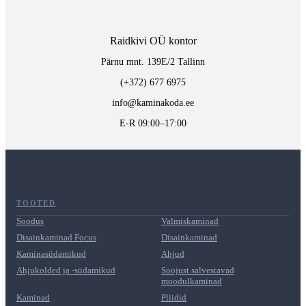
Raidkivi OÜ kontor
Pärnu mnt. 139E/2 Tallinn
(+372) 677 6975
info@kaminakoda.ee
E-R 09:00–17:00
TOOTED
Soodus
Valmiskaminad
Disainkaminad Focus
Disainkaminad
Kaminasüdamikud
Ahjud
Ahjukolded ja -südamikud
Soojust salvestavad
moodulkaminad
Kaminad
Pliidid