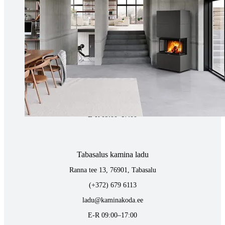
E-R 10:00-18:30
Tartus kivi töötlemine
Tähe 127E, Tartu
(+372) 747 7107
vaino@raidkivi.ee
E-R 09:00–17:00
Tabasalus kamina ladu
Ranna tee 13, 76901, Tabasalu
(+372) 679 6113
ladu@kaminakoda.ee
E-R 09:00–17:00