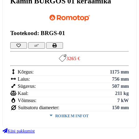
Kamin BURGOS 01 keraamika
Tootekood: BRGS-01
3265 €
Kõrgus:
1175 mm
Laius:
756 mm
Sügavus:
507 mm
Kaal:
211 kg
Võimsus:
7 kW
Suitsutoru diameeter:
150 mm
ROHKEM INFOT
Võimsus (min-maks):
3,8–9,8 kW
Köetav maht:
3
Küsi pakkumist
188
m