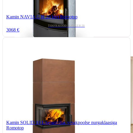
Kamin NAVIA G H 20 kivi Romotop
TOOTEKOOD: NAVXEH-20
3068 €
Kamin SOLID 10 L keraamika, vasakpoolse nurgaklaasiga
Romotop