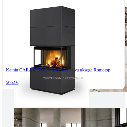
Kamin CARA C 30 metall, ülestõstetava uksega Romotop
TOOTEKOOD: CARXDHCN4-30
5062 €
Tallinnas kaminasalong
Pärnu mnt. 139E/2, 11317, Tallinn
(+372) 677 6977
kaminakoda@kaminakoda.ee