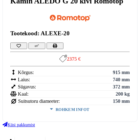
Kamin ALEDO G 20 kivi Romotop
Tootekood: ALEXE-20
2375 €
Kõrgus:
915 mm
Laius:
740 mm
Sügavus:
372 mm
Kaal:
200 kg
Suitsutoru diameeter:
150 mm
ROHKEM INFOT
Võimsus (min-maks):
3,4-8,8 kW
Kasutegur:
81 %
Küsi pakkumist
Keskmine puidu tarbimine:
2,04 kg/h
Suitsugaaside voolumaht:
5,4 g/s
Lisainfo