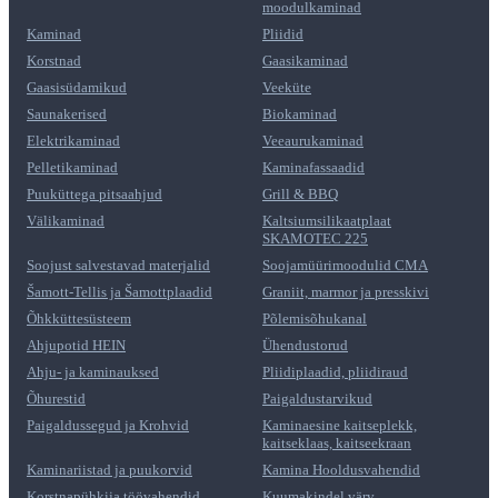
moodulkaminad
Kaminad
Pliidid
Korstnad
Gaasikaminad
Gaasisüdamikud
Veeküte
Saunakerised
Biokaminad
Elektrikaminad
Veeaurukaminad
Pelletikaminad
Kaminafassaadid
Puuküttega pitsaahjud
Grill & BBQ
Välikaminad
Kaltsiumsilikaatplaat
SKAMOTEC 225
Soojust salvestavad materjalid
Soojamüürimoodulid CMA
Šamott-Tellis ja Šamottplaadid
Graniit, marmor ja presskivi
Õhkküttesüsteem
Põlemisõhukanal
Ahjupotid HEIN
Ühendustorud
Ahju- ja kaminauksed
Pliidiplaadid, pliidiraud
Õhurestid
Paigaldustarvikud
Paigaldussegud ja Krohvid
Kaminaesine kaitseplekk,
kaitseklaas, kaitseekraan
Kaminariistad ja puukorvid
Kamina Hooldusvahendid
Korstnapühkija töövahendid
Kuumakindel värv