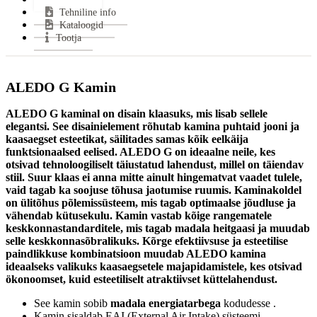
Tehniline info
Keskmine suitsugaaside temperatuur:
330 °C
Kataloogid
Miinimum tõmme:
12 Pa
Tootja
Suitsutoru ühendus:
Pealt või Tagant
Suitsutoru ühenduse kõrgus:
787 mm
Uks avaneb:
Küljele
ALEDO G
Kamin
Vastab
EN 13 240, 15a B–VG, Din +, BimschV
normidele:
2
ALEDO G kaminal on disain klaasuks, mis lisab sellele
Garantii:
2 aastat
elegantsi. See disainielement rõhutab kamina puhtaid jooni ja
kaasaegset esteetikat, säilitades samas kõik eelkäija
Energiaklass:
funktsionaalsed eelised. ALEDO G on ideaalne neile, kes
VÄHEM INFOT
otsivad tehnoloogiliselt täiustatud lahendust, millel on täiendav
stiil. Suur klaas ei anna mitte ainult hingematvat vaadet tulele,
vaid tagab ka soojuse tõhusa jaotumise ruumis. Kaminakoldel
on ülitõhus põlemissüsteem, mis tagab optimaalse jõudluse ja
vähendab kütusekulu. Kamin vastab kõige rangematele
keskkonnastandarditele, mis tagab madala heitgaasi ja muudab
selle keskkonnasõbralikuks. Kõrge efektiivsuse ja esteetilise
paindlikkuse kombinatsioon muudab ALEDO kamina
ideaalseks valikuks kaasaegsetele majapidamistele, kes otsivad
ökonoomset, kuid esteetiliselt atraktiivset küttelahendust.
See kamin sobib
madala energiatarbega
kodudesse .
Kamin sisaldab EAI (External Air Intake) süsteemi.