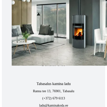
(+372) 677 6977
kaminakoda@kaminakoda.ee
E-R 10:00-18:30
Tartus kivi töötlemine
Tähe 127E, Tartu
(+372) 747 7107
vaino@raidkivi.ee
E-R 09:00–17:00
Tabasalus kamina ladu
Ranna tee 13, 76901, Tabasalu
(+372) 679 6113
ladu@kaminakoda.ee