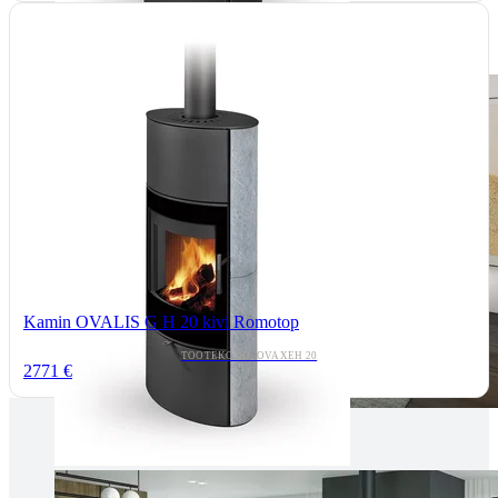
Kamin OVALIS G H 20 kivi Romotop
TOOTEKOOD: OVAXEH 20
2771 €
Tallinnas kaminasalong
Pärnu mnt. 139E/2, 11317, Tallinn