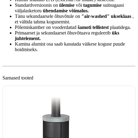
Standardversioonis on
ülemise
või
tagumise
suitsugaasi
väljalasketoru
ühendamise võimalus.
Tänu sekundaarsele õhuvõtule on
"air-washed" ukseklaas
,
et vältida tahma kogunemist.
Põlemiskamber on vooderdatud
šamoti tellistest
plaatidega.
Primaarset ja sekundaarset õhuvõtuava reguleerib
üks
juhtelement.
Kamina alumist osa saab kasutada väikese koguse puude
hoidmiseks.
Sarnased tooted