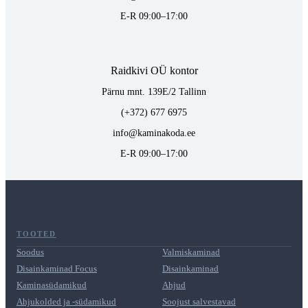
E-R 09:00–17:00
Raidkivi OÜ kontor
Pärnu mnt. 139E/2 Tallinn
(+372) 677 6975
info@kaminakoda.ee
E-R 09:00–17:00
TOOTED
Soodus
Valmiskaminad
Disainkaminad Focus
Disainkaminad
Kaminasüdamikud
Ahjud
Ahjukolded ja -südamikud
Soojust salvestavad