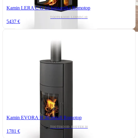
Kamin LERA C G 10 keraamika Romotop
TOOTEKOOD: LERXDC-10
5437 €
Kamin EVORA H 30 metall Romotop
TOOTEKOOD: EVOYEH 30
1781 €