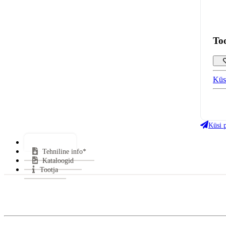
To
Küs
Klaa
Uks
Küsi 
Gara
Lisainfo*
Tehniline info*
Kataloogid
Tootja