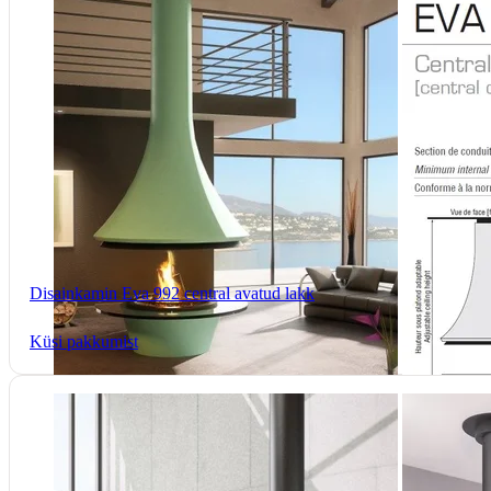
Disainkamin Eva 992 central avatud lakk
Küsi pakkumist