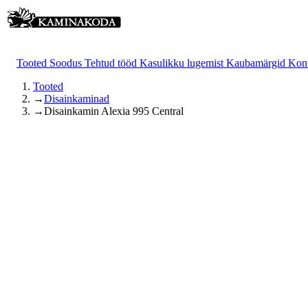
Tooted
Soodus
Tehtud tööd
Kasulikku lugemist
Kaubamärgid
Kon
Tooted
→
Disainkaminad
→
Disainkamin Alexia 995 Central