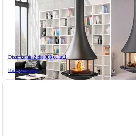
Disainkamin Zelia 908 central
Küsi pakkumist