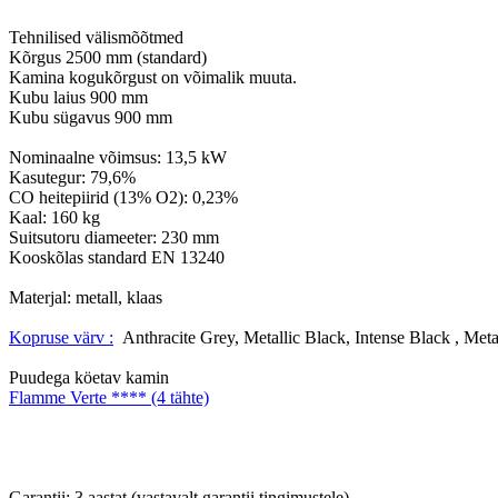
Tehnilised välismõõtmed

Kõrgus 2500 mm (standard)

Kamina kogukõrgust on võimalik muuta.

Kubu laius 900 mm

Kubu sügavus 900 mm

Nominaalne võimsus: 13,5 kW

Kasutegur: 79,6%

CO heitepiirid (13% O2): 0,23%

Kaal: 160 kg

Suitsutoru diameeter: 230 mm

Kooskõlas standard EN 13240

Materjal: metall, klaas

Kopruse värv :
  Anthracite Grey, Metallic Black, Intense Black , Met
Garantii: 3 aastat (vastavalt garantii tingimustele)
