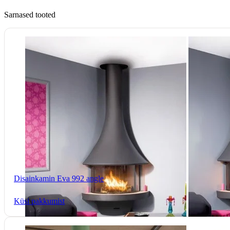
Sarnased tooted
Disainkamin Eva 992 angle
Küsi pakkumist