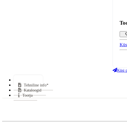
To
Küs
Klaa
Gara
Küsi 
Lisainfo*
Tehniline info*
Kataloogid
Tootja