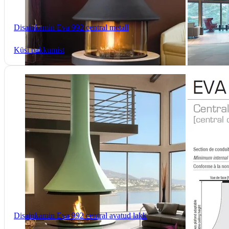
Disainkamin Eva 992 central metall
Küsi pakkumist
Disainkamin Eva 992 central avatud lakk