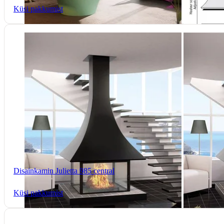
Küsi pakkumist
Disainkamin Julietta 985 central
Küsi pakkumist