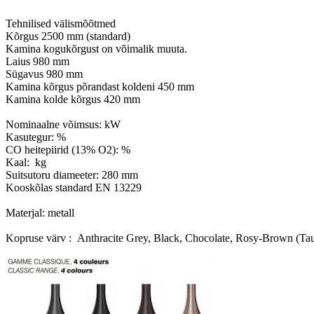
Tehnilised välismõõtmed

Kõrgus 2500 mm (standard)

Kamina kogukõrgust on võimalik muuta.

Laius 980 mm

Sügavus 980 mm

Kamina kõrgus põrandast koldeni 450 mm

Kamina kolde kõrgus 420 mm

Nominaalne võimsus: kW

Kasutegur: %

CO heitepiirid (13% O2): %

Kaal:  kg

Suitsutoru diameeter: 280 mm

Kooskõlas standard EN 13229

Materjal: metall

Kopruse värv :  Anthracite Grey, Black, Chocolate, Rosy-Brown (Tau