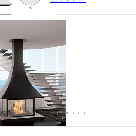
TOOTEKOOD: 992HCCOL
TOOTEKOOD: 985C117FF