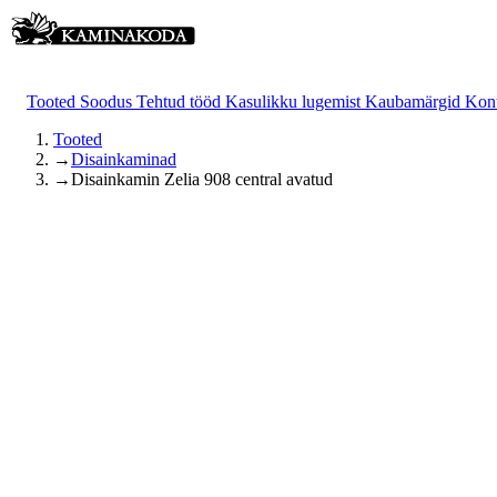
Tooted
Soodus
Tehtud tööd
Kasulikku lugemist
Kaubamärgid
Kon
Tooted
→
Disainkaminad
→
Disainkamin Zelia 908 central avatud