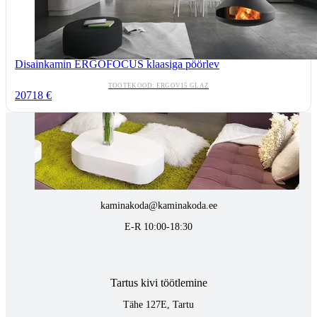
Disainkamin ERGOFOCUS klaasiga pöörlev
TOOTEKOOD: ERGOV15 GLAZ
20718 €
Tallinnas kaminasalong
Pärnu mnt. 139E/2, 11317, Tallinn
(+372) 677 6977
kaminakoda@kaminakoda.ee
E-R 10:00-18:30
Tartus kivi töötlemine
Tähe 127E, Tartu