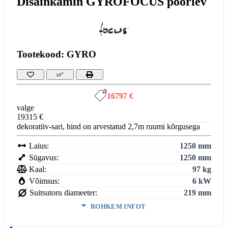
Disainkamin GYROFOCUS pöörlev
Tootekood: GYRO
16797 €
valge
19315 €
dekoratiiv-sari, hind on arvestatud 2,7m ruumi kõrgusega
Laius:
1250 mm
Sügavus:
1250 mm
Kaal:
97 kg
Võimsus:
6 kW
Suitsutoru diameeter:
219 mm
ROHKEM INFOT
Kasutegur:
57.8 %