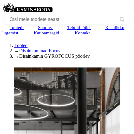
Tooted
Soodus
Tehtud tööd
Kasulikku
lugemist
Kaubamärgid
Kontakt
Tooted
→
Disainkaminad Focus
→
Disainkamin GYROFOCUS pöörlev