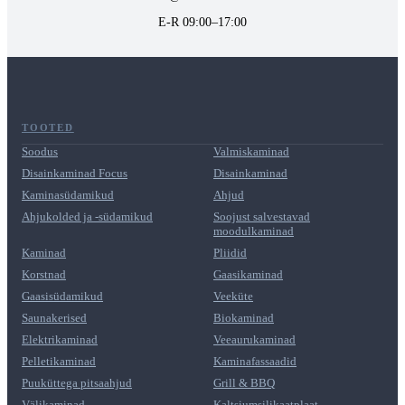
E-R 09:00–17:00
TOOTED
Soodus
Valmiskaminad
Disainkaminad Focus
Disainkaminad
Kaminasüdamikud
Ahjud
Ahjukolded ja -südamikud
Soojust salvestavad
moodulkaminad
Kaminad
Pliidid
Korstnad
Gaasikaminad
Gaasisüdamikud
Veeküte
Saunakerised
Biokaminad
Elektrikaminad
Veeaurukaminad
Pelletikaminad
Kaminafassaadid
Puuküttega pitsaahjud
Grill & BBQ
Välikaminad
Kaltsiumsilikaatplaat