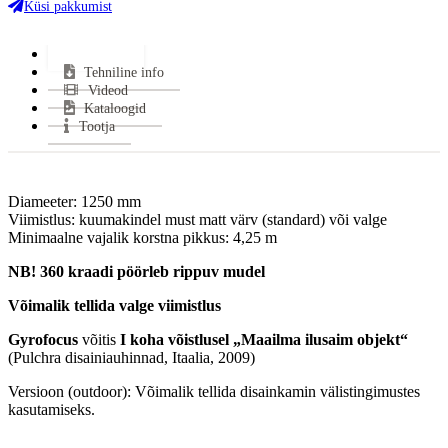
Miinimum tõmme:
12 Pa
Küsi pakkumist
CO tase (13% O2):
0.25 %
Suitsutoru ühendus:
Pealt
Lisainfo
Tehniline info
Klaasi kuju:
Avatud
Videod
Kütus:
Puu
Kataloogid
Vastab normidele:
dekoratiiv-sari, CE
Tootja
Garantii:
5 aastat
VÄHEM INFOT
Diameeter: 1250 mm
Viimistlus: kuumakindel must matt värv (standard) või valge
Minimaalne vajalik korstna pikkus: 4,25 m
NB! 360 kraadi pöörleb rippuv mudel
Võimalik tellida valge viimistlus
Gyrofocus
võitis
I koha võistlusel „Maailma ilusaim objekt“
(Pulchra disainiauhinnad, Itaalia, 2009)
Versioon (outdoor): Võimalik tellida disainkamin välistingimustes
kasutamiseks.