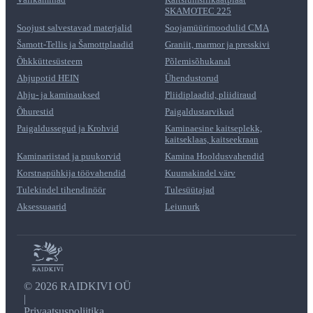
SKAMOTEC 225
Soojust salvestavad materjalid
Soojamüürimoodulid CMA
Šamott-Tellis ja Šamottplaadid
Graniit, marmor ja presskivi
Õhkküttesüsteem
Põlemisõhukanal
Ahjupotid HEIN
Ühendustorud
Ahju- ja kaminauksed
Pliidiplaadid, pliidiraud
Õhurestid
Paigaldustarvikud
Paigaldussegud ja Krohvid
Kaminaesine kaitseplekk,
kaitseklaas, kaitseekraan
Kaminariistad ja puukorvid
Kamina Hooldusvahendid
Korstnapühkija töövahendid
Kuumakindel värv
Tulekindel tihendinöör
Tulesüütajad
Aksessuaarid
Leiunurk
©
2026 RAIDKIVI OÜ
|
Privaatsuspoliitika