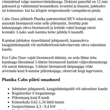
viimistletud valge marmorviimistlusega. Dektoni paneelid on 12 mm
paksused ja valmistatud keraamikast, kvartsist ja klaasist, pakkudes
nii kriimustus- kui ka kõrgele temperatuurile vastupidavat pinda.
Cabo Daze põhineb Planika patenteeritud BEV-tehnoloogial, mis
aurustab bioetanooli enne selle põletamist. Seetõttu pole
kütusepaagis oleva bioetanooli ja leekide vahel kunagi otsest
kontakti. Lisaks saab kamina leeke juhtida 6 tasandil.
Kaminat juhitakse sisseehitatud juhtpaneeli, kaasasoleva
kaugjuhtimispuldi või mobiiltelefonis/tahvelarvutis oleva rakenduse
kaudu.
Kui Cabo Daze vajab bioetanooli täitmist, on seda lihtne teha
kaminaga ühendatud 5-liitrise bioetanooli kanistri väljavahetamisega
või uuesti täitmisega. 5-liitrise bioetanooli täispaagiga võite
arvestada kuni 8-tunnise põlemisajaga, olenevalt leegi tugevusest.
Planika Cabo põleti omadused
Juhtimine juhtpaneeli, kaugjuhtimispuldi või rakenduse kaudu
Reguleeritav 6 leegiastmega
Põlemisaeg kuni 8 tundi
Kütusekulu 0,62-1,34 liitrit tunnis
Soojusvõimsus 4,3 - 9,4 kW