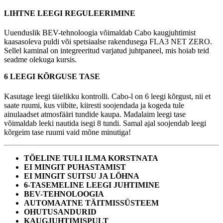
LIHTNE LEEGI REGULEERIMINE
Uuenduslik BEV-tehnoloogia võimaldab Cabo kaugjuhtimist
kaasasoleva puldi või spetsiaalse rakendusega FLA3 NET ZERO.
Sellel kaminal on integreeritud varjatud juhtpaneel, mis hoiab teid
seadme olekuga kursis.
6 LEEGI KÕRGUSE TASE
Kasutage leegi täielikku kontrolli. Cabo-l on 6 leegi kõrgust, nii et
saate ruumi, kus viibite, kiiresti soojendada ja kogeda tule
ainulaadset atmosfääri tundide kaupa. Madalaim leegi tase
võimaldab leeki nautida isegi 8 tundi. Samal ajal soojendab leegi
kõrgeim tase ruumi vaid mõne minutiga!
TÕELINE TULI ILMA KORSTNATA
EI MINGIT PUHASTAMIST
EI MINGIT SUITSU JA LÕHNA
6-TASEMELINE LEEGI JUHTIMINE
BEV-TEHNOLOOGIA
AUTOMAATNE TÄITMISSÜSTEEM
OHUTUSANDURID
KAUGJUHTIMISPULT