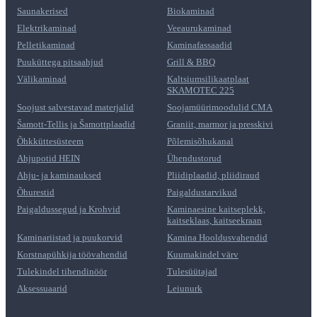
Saunakerised
Biokaminad
Elektrikaminad
Veeaurukaminad
Pelletikaminad
Kaminafassaadid
Puuküttega pitsaahjud
Grill & BBQ
Välikaminad
Kaltsiumsilikaatplaat
SKAMOTEC 225
Soojust salvestavad materjalid
Soojamüürimoodulid CMA
Šamott-Tellis ja Šamottplaadid
Graniit, marmor ja presskivi
Õhkküttesüsteem
Põlemisõhukanal
Ahjupotid HEIN
Ühendustorud
Ahju- ja kaminauksed
Pliidiplaadid, pliidiraud
Õhurestid
Paigaldustarvikud
Paigaldussegud ja Krohvid
Kaminaesine kaitseplekk,
kaitseklaas, kaitseekraan
Kaminariistad ja puukorvid
Kamina Hooldusvahendid
Korstnapühkija töövahendid
Kuumakindel värv
Tulekindel tihendinöör
Tulesüütajad
Aksessuaarid
Leiunurk