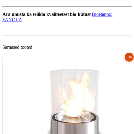
Ära unusta ka tellida kvaliteetset bio-kütust
Bioetanool
FANOLA
Sarnased tooted
-10%