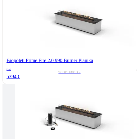
Biopõleti Prime Fire 2.0 990 Burner Planika
Uus!
TOOTEKOOD: -
5394 €
Tallinnas kaminasalong
Pärnu mnt. 139E/2, 11317, Tallinn
(+372) 677 6977
kaminakoda@kaminakoda.ee
E-R 10:00-18:30