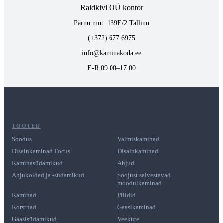
Raidkivi OÜ kontor
Pärnu mnt. 139E/2 Tallinn
(+372) 677 6975
info@kaminakoda.ee
E-R 09:00–17:00
TOOTED
Soodus
Valmiskaminad
Disainkaminad Focus
Disainkaminad
Kaminasüdamikud
Ahjud
Ahjukolded ja -südamikud
Soojust salvestavad
moodulkaminad
Kaminad
Pliidid
Korstnad
Gaasikaminad
Gaasisüdamikud
Veeküte