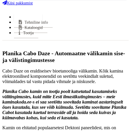
Klaasi kuju:
Avatud
Küsi pakkumist
Uks avaneb:
Avatud
Kütus:
Bio
Lisainfo
Tehniline info
Garantii:
2 aastat
Kataloogid
VÄHEM INFOT
Tootja
Planika Cabo Daze - Automaatne välikamin sise-
ja välistingimustesse
Cabo Daze on eraldiseisev bioetanooliga välikamin. Kõik kamina
elektroonilised komponendid on seetõttu veekindlalt suletud,
võimaldades tal vastu pidada vihmale ja niiskusele.
Planika Cabo kamin on tootja poolt katsetatud kasutamiseks
välitingimustes, kuid mitte Eesti ilmastikutingimustes – meie
kaminakoda.ee-s ei saa seetõttu soovitada kaminat aastaringselt
õues kasutada, kus see võib külmuda.
Seetõttu soovitame Planika
Cabot kasutada kaetud terrasside all ja hoida seda kuivas ja
külmavabas kohas, kui seda ei kasutata.
Kamin on ehitatud populaarsetest Dektoni paneelidest, mis on