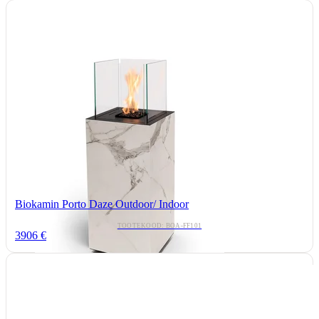
Biokamin Porto Daze Outdoor/ Indoor
TOOTEKOOD: BOA-FF101
3906 €