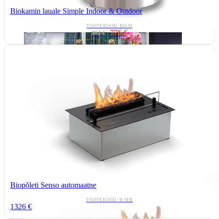
Biokamin lauale Simple Indoor & Outdoor
TOOTEKOOD: BO-SI
776 €
862 €
Biopõleti Senso automaatne
TOOTEKOOD: B-SEB
1326 €