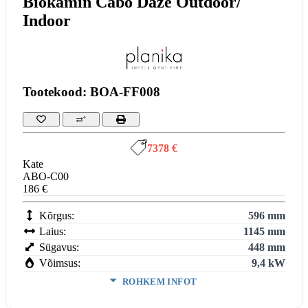
Biokamin Cabo Daze Outdoor/
Indoor
Tootekood: BOA-FF008
7378 €
Kate
ABO-C00
186 €
Kõrgus:
596 mm
Laius:
1145 mm
Sügavus:
448 mm
Võimsus:
9,4 kW
ROHKEM INFOT
Suitsutoru ühendus:
Ei vaja