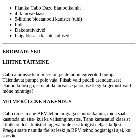
Planika Cabo Daze Etanoolkamin
4 tk turvaklaasi
5-liitrine bioetanooli kanister (tühi)
Pult
Dekoratiivkivid
Paigaldus- ja kasutusjuhised
ERIOMADUSED
LIHTNE TÄITMINE
Cabo alumisse kambrisse on peidetud integreeritud pump.
Täiendavat pumpa pole vaja. Piisab vaid pudeli asendamisest
etanoolkütusega, et nautida turvalise ja tõelise leegi kogemust vaid
mõne minutiga!
MITMEKÜLGNE RAKENDUS
Cabo on esimene BEV-tehnoloogiaga etanoolikamin, mida saab
kasutada nii sise- kui ka välistingimustes. Tänu karastatud klaasist
kilbile on leek kaitstud tugeva tuule eest kõigist neljast küljest.
Praegu saate nautida tõelist leeki ja BEV-tehnoloogiat igal ajal, kui
soovite.