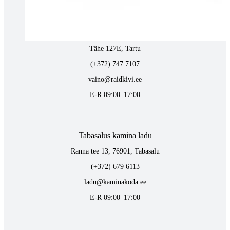
Tartus kivi töötlemine
Tähe 127E, Tartu
(+372) 747 7107
vaino@raidkivi.ee
E-R 09:00–17:00
Tabasalus kamina ladu
Ranna tee 13, 76901, Tabasalu
(+372) 679 6113
ladu@kaminakoda.ee
E-R 09:00–17:00