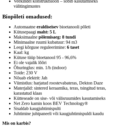
Veekindel konstruktsioon – sobib kasutamiseks
välitingimustes
Biopõleti omadused:
Automaatne
eraldiseisev
bioetanooli põleti
Kütusepaagi
maht: 5 L
Maksimaalne
põlemisaeg: 8 tundi
Minimaalne ruumi kubatuur: 94 m3
Leegi kõrguse reguleerimine:
6 taset
Kaal: kg
Kütuse tüüp bioetanool 95 - 96,6%
Ei ole vajalik lõõri
Õhuringlus: min. 1/h (indoor)
Toide: 230 V
Nõuab elektrit: Jah
Viimistlus: harjatud roostevabateras, Dekton Daze
Materjalid: sintered keraamika, teras, tsingitud teras,
karastatud klaas
Kütteseade on sise- või välisruumides kasutamiseks
Net Zero kamin koos BEV Technology®
Sisaldab kaugjuhtimispulti
Juhtimine juhtpaneeli või kaugjuhtimispuldi kaudu
Mis on karbis?