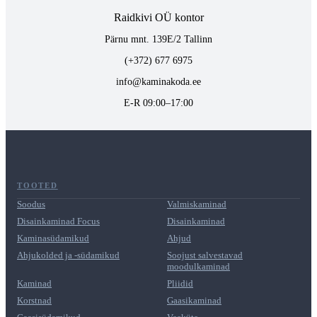
Raidkivi OÜ kontor
Pärnu mnt. 139E/2 Tallinn
(+372) 677 6975
info@kaminakoda.ee
E-R 09:00–17:00
TOOTED
Soodus
Valmiskaminad
Disainkaminad Focus
Disainkaminad
Kaminasüdamikud
Ahjud
Ahjukolded ja -südamikud
Soojust salvestavad
moodulkaminad
Kaminad
Pliidid
Korstnad
Gaasikaminad