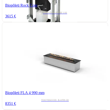
Biopõleti Rock Core
TOOTEKOOD: BF-100
3615 €
Biopõleti FLA 4 990 mm
TOOTEKOOD: B-4F99-00
8351 €