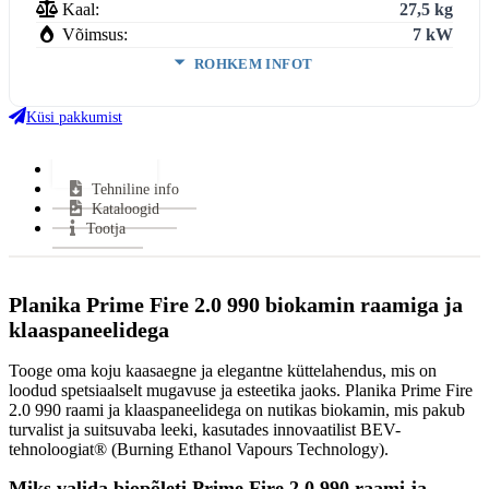
Kaal:
27,5 kg
Võimsus:
7 kW
ROHKEM INFOT
Suitsutoru ühendus:
Ei vaja
Klaasi kuju:
Avatud
Küsi pakkumist
Uks avaneb:
Avatud
Kütus:
Bio
Lisainfo
Tehniline info
Garantii:
2 aastat
Kataloogid
VÄHEM INFOT
Tootja
Planika Prime Fire 2.0 990 biokamin raamiga ja
klaaspaneelidega
Tooge oma koju kaasaegne ja elegantne küttelahendus, mis on
loodud spetsiaalselt mugavuse ja esteetika jaoks. Planika Prime Fire
2.0 990 raami ja klaaspaneelidega on nutikas biokamin, mis pakub
turvalist ja suitsuvaba leeki, kasutades innovaatilist BEV-
tehnoloogiat® (Burning Ethanol Vapours Technology).
Miks valida biopõleti Prime Fire 2.0 990 raami ja