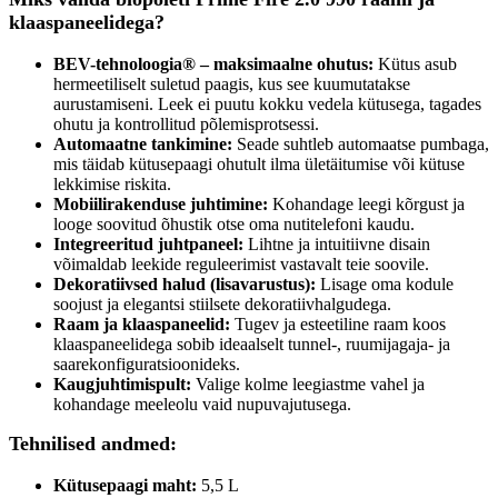
klaaspaneelidega?
BEV-tehnoloogia® – maksimaalne ohutus:
Kütus asub
hermeetiliselt suletud paagis, kus see kuumutatakse
aurustamiseni. Leek ei puutu kokku vedela kütusega, tagades
ohutu ja kontrollitud põlemisprotsessi.
Automaatne tankimine:
Seade suhtleb automaatse pumbaga,
mis täidab kütusepaagi ohutult ilma ületäitumise või kütuse
lekkimise riskita.
Mobiilirakenduse juhtimine:
Kohandage leegi kõrgust ja
looge soovitud õhustik otse oma nutitelefoni kaudu.
Integreeritud juhtpaneel:
Lihtne ja intuitiivne disain
võimaldab leekide reguleerimist vastavalt teie soovile.
Dekoratiivsed halud (lisavarustus):
Lisage oma kodule
soojust ja elegantsi stiilsete dekoratiivhalgudega.
Raam ja klaaspaneelid:
Tugev ja esteetiline raam koos
klaaspaneelidega sobib ideaalselt tunnel-, ruumijagaja- ja
saarekonfiguratsioonideks.
Kaugjuhtimispult:
Valige kolme leegiastme vahel ja
kohandage meeleolu vaid nupuvajutusega.
Tehnilised andmed:
Kütusepaagi maht:
5,5 L