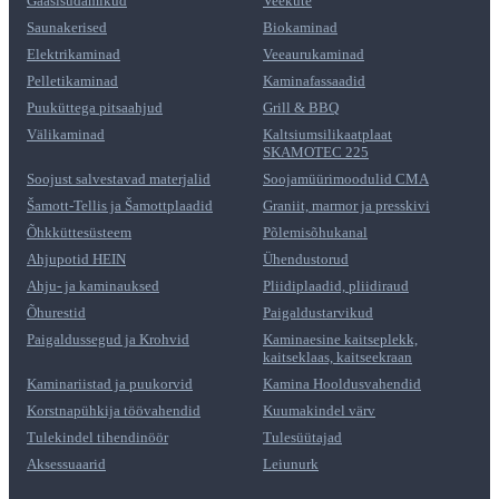
Gaasisüdamikud
Veeküte
Saunakerised
Biokaminad
Elektrikaminad
Veeaurukaminad
Pelletikaminad
Kaminafassaadid
Puuküttega pitsaahjud
Grill & BBQ
Välikaminad
Kaltsiumsilikaatplaat
SKAMOTEC 225
Soojust salvestavad materjalid
Soojamüürimoodulid CMA
Šamott-Tellis ja Šamottplaadid
Graniit, marmor ja presskivi
Õhkküttesüsteem
Põlemisõhukanal
Ahjupotid HEIN
Ühendustorud
Ahju- ja kaminauksed
Pliidiplaadid, pliidiraud
Õhurestid
Paigaldustarvikud
Paigaldussegud ja Krohvid
Kaminaesine kaitseplekk,
kaitseklaas, kaitseekraan
Kaminariistad ja puukorvid
Kamina Hooldusvahendid
Korstnapühkija töövahendid
Kuumakindel värv
Tulekindel tihendinöör
Tulesüütajad
Aksessuaarid
Leiunurk