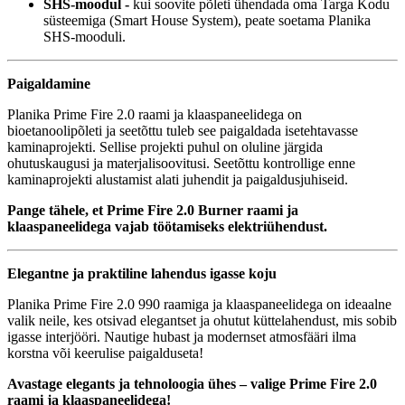
SHS-moodul -
kui soovite põleti ühendada oma Targa Kodu
süsteemiga (Smart House System), peate soetama Planika
SHS-mooduli.
Paigaldamine
Planika Prime Fire 2.0 raami ja klaaspaneelidega on
bioetanoolipõleti ja seetõttu tuleb see paigaldada isetehtavasse
kaminaprojekti. Sellise projekti puhul on oluline järgida
ohutuskaugusi ja materjalisoovitusi. Seetõttu kontrollige enne
kaminaprojekti alustamist alati juhendit ja paigaldusjuhiseid.
Pange tähele, et Prime Fire 2.0 Burner raami ja
klaaspaneelidega vajab töötamiseks elektriühendust.
Elegantne ja praktiline lahendus igasse koju
Planika Prime Fire 2.0 990 raamiga ja klaaspaneelidega on ideaalne
valik neile, kes otsivad elegantset ja ohutut küttelahendust, mis sobib
igasse interjööri. Nautige hubast ja modernset atmosfääri ilma
korstna või keerulise paigalduseta!
Avastage elegants ja tehnoloogia ühes – valige Prime Fire 2.0
raami ja klaaspaneelidega!