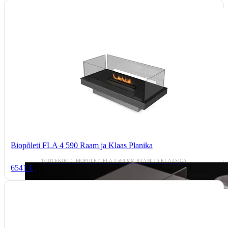
Biopõleti FLA 4 590 Raam ja Klaas Planika
TOOTEKOOD: BIOPÕLETI FLA 4 590 MM RAAMI JA KLAASIGA
6541 €