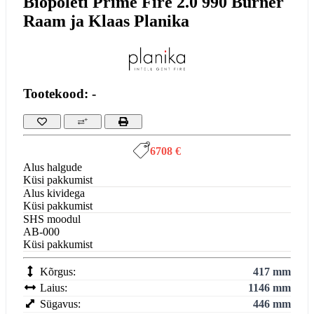
Biopõleti Prime Fire 2.0 990 Burner
Raam ja Klaas Planika
Tootekood: -
6708 €
Alus halgude
Küsi pakkumist
Alus kividega
Küsi pakkumist
SHS moodul
AB-000
Küsi pakkumist
Kõrgus:
417 mm
Laius:
1146 mm
Sügavus:
446 mm