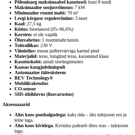
Põlemisaeg maksimaalsel kasutusel:
kuni 8 tundi
Maksimaalne soojusvõimsus:
7 kW
Minimaalne ruumi maht:
70 m³
Leegi kõrguse reguleerimine:
3 taset
Kaal:
27,5 kg
Kütus:
bioetanool (95–96,6%)
Korsten:
ei ole vajalik
Õhuvahetus:
1 ruumimaht tunnis
Toiteallikas:
230 V
Viimistlus:
musta pulbervärviga kaetud pind
Materjalid:
teras, tsingitud teras, karastatud klaas
Kasutuskoht:
ainult sisetingimustes
Kaasas kaugjuhtimispult
Automaatne täitesüsteem
BEV Technology®
Mobiilirakendus
CO-sensor
SHS-ühilduvus (lisavarustus)
Aksessuaarid
Alus koos puuhalgudega:
kaks rida – üks tulejoone ees ja
teine taga.
Alus koos kividega.
Kivialus paikneb ühes reas – tulejoone
taga.