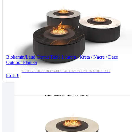
Biokamin/Laud Comet Table Laurent / Kreta / Nacre / Daze
Outdoor Planika
TOOTEKOOD: COMET TABLE LAURENT / KRETA / NACRE / DAZE
8618 €
Tallinnas kaminasalong
Pärnu mnt. 139E/2, 11317, Tallinn
(+372) 677 6977
kaminakoda@kaminakoda.ee
E-R 10:00-18:30