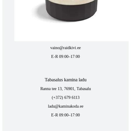
Tartus kivi töötlemine
Tähe 127E, Tartu
(+372) 747 7107
vaino@raidkivi.ee
E-R 09:00–17:00
Tabasalus kamina ladu
Ranna tee 13, 76901, Tabasalu
(+372) 679 6113
ladu@kaminakoda.ee
E-R 09:00–17:00