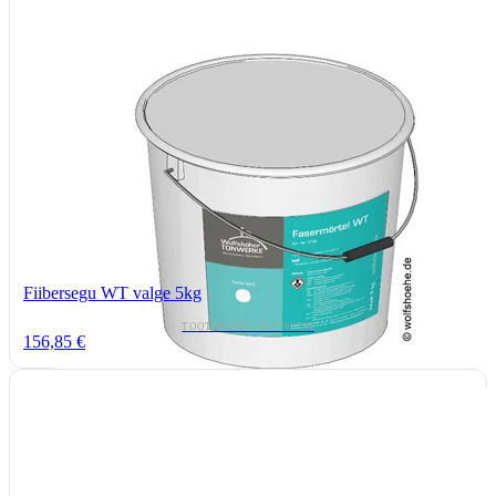
Fiibersegu WT valge 5kg
TOOTEKOOD: WO-703738
156,85 €