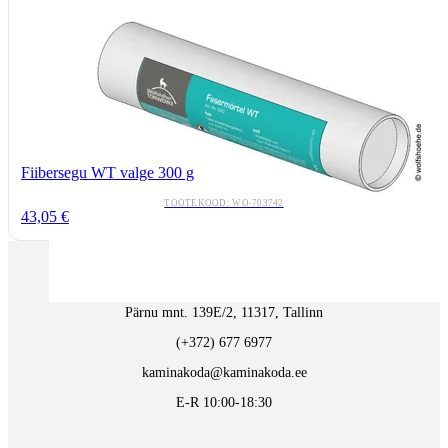
Fiibersegu WT valge 300 g
TOOTEKOOD: WO-703742
43,05 €
Tallinnas kaminasalong
Pärnu mnt. 139E/2, 11317, Tallinn
(+372) 677 6977
kaminakoda@kaminakoda.ee
E-R 10:00-18:30