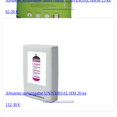
Ahjusegu keraamiline, universaalne UNIVERSAL HKM 25 kg
TOOTEKOOD: WO-703877
62,20 €
Ahjusegu universaalne UNIVERSAL HM 20 kg
TOOTEKOOD: WO-702740
112,30 €