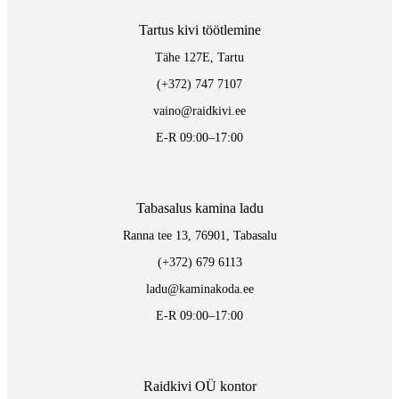
Tartus kivi töötlemine
Tähe 127E, Tartu
(+372) 747 7107
vaino@raidkivi.ee
E-R 09:00–17:00
Tabasalus kamina ladu
Ranna tee 13, 76901, Tabasalu
(+372) 679 6113
ladu@kaminakoda.ee
E-R 09:00–17:00
Raidkivi OÜ kontor