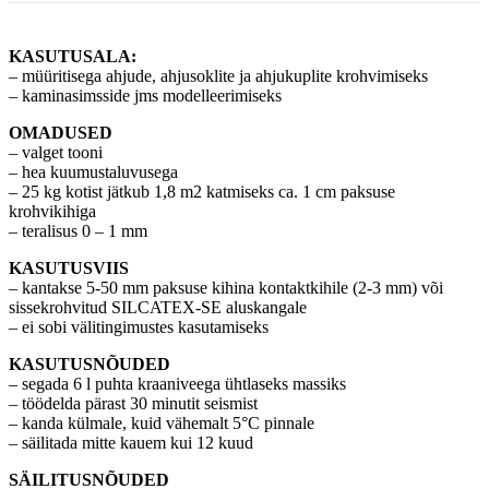
KASUTUSALA:
– müüritisega ahjude, ahjusoklite ja ahjukuplite krohvimiseks
– kaminasimsside jms modelleerimiseks
OMADUSED
– valget tooni
– hea kuumustaluvusega
– 25 kg kotist jätkub 1,8 m2 katmiseks ca. 1 cm paksuse
krohvikihiga
– teralisus 0 – 1 mm
KASUTUSVIIS
– kantakse 5-50 mm paksuse kihina kontaktkihile (2-3 mm) või
sissekrohvitud SILCATEX-SE aluskangale
– ei sobi välitingimustes kasutamiseks
KASUTUSNÕUDED
– segada 6 l puhta kraaniveega ühtlaseks massiks
– töödelda pärast 30 minutit seismist
– kanda külmale, kuid vähemalt 5°C pinnale
– säilitada mitte kauem kui 12 kuud
SÄILITUSNÕUDED