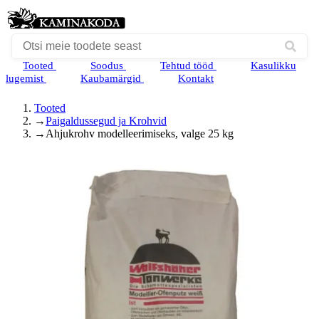
Tooted
Soodus
Tehtud tööd
Kasulikku
lugemist
Kaubamärgid
Kontakt
Tooted
→
Paigaldussegud ja Krohvid
→
Ahjukrohv modelleerimiseks, valge 25 kg