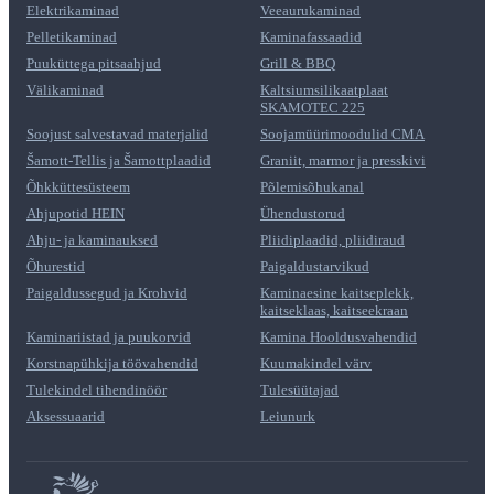
Elektrikaminad
Veeaurukaminad
Pelletikaminad
Kaminafassaadid
Puuküttega pitsaahjud
Grill & BBQ
Välikaminad
Kaltsiumsilikaatplaat
SKAMOTEC 225
Soojust salvestavad materjalid
Soojamüürimoodulid CMA
Šamott-Tellis ja Šamottplaadid
Graniit, marmor ja presskivi
Õhkküttesüsteem
Põlemisõhukanal
Ahjupotid HEIN
Ühendustorud
Ahju- ja kaminauksed
Pliidiplaadid, pliidiraud
Õhurestid
Paigaldustarvikud
Paigaldussegud ja Krohvid
Kaminaesine kaitseplekk,
kaitseklaas, kaitseekraan
Kaminariistad ja puukorvid
Kamina Hooldusvahendid
Korstnapühkija töövahendid
Kuumakindel värv
Tulekindel tihendinöör
Tulesüütajad
Aksessuaarid
Leiunurk