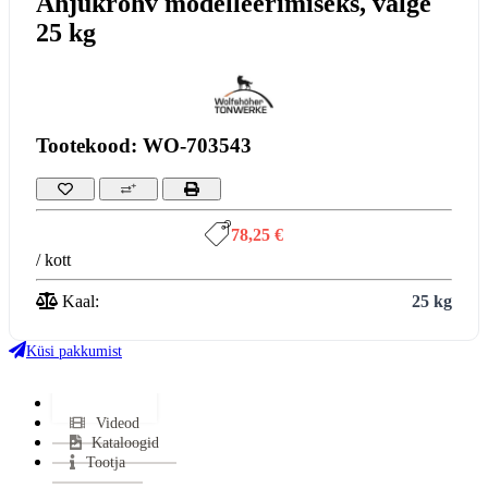
Ahjukrohv modelleerimiseks, valge
25 kg
Tootekood: WO-703543
78,25 €
/ kott
Kaal:
25 kg
Küsi pakkumist
Lisainfo
Videod
Kataloogid
Tootja