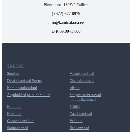
Pärnu mnt. 139E/2 Tallinn
(+372) 677 6975
info@kaminakoda.ee
E-R 09:00–17:00
TOOTED
Soodus
Valmiskaminad
Disainkaminad Focus
Disainkaminad
Kaminasüdamikud
Ahjud
Ahjukolded ja -südamikud
Soojust salvestavad
moodulkaminad
Kaminad
Pliidid
Korstnad
Gaasikaminad
Gaasisüdamikud
Veeküte
Saunakerised
Biokaminad