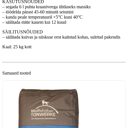
KASUTUSNÕUDED
– segada 6 l puhta kraaniveega ühtlaseks massiks
– töödelda pärast 45-60 minutit seismist
– kanda peale temperatuuril +5°C kuni 40°C
– säilitada mitte kauem kui 12 kuud
SÄILITUSNÕUDED
– säilitada kuivas ja niiskuse eest kaitstud kohas, suletud pakendis
Kaal: 25 kg kott
Sarnased tooted