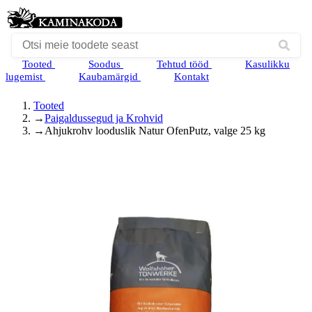
Tooted
Soodus
Tehtud tööd
Kasulikku
lugemist
Kaubamärgid
Kontakt
Tooted
→
Paigaldussegud ja Krohvid
→
Ahjukrohv looduslik Natur OfenPutz, valge 25 kg