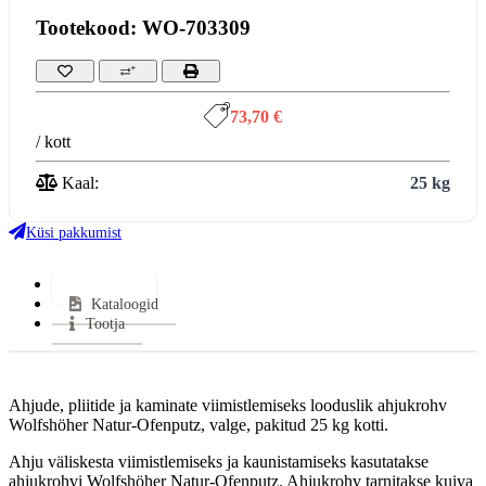
Tootekood: WO-703309
73,70 €
/ kott
Kaal:
25 kg
Küsi pakkumist
Lisainfo
Kataloogid
Tootja
Ahjude, pliitide ja kaminate viimistlemiseks looduslik ahjukrohv
Wolfshöher Natur-Ofenputz, valge, pakitud 25 kg kotti.
Ahju väliskesta viimistlemiseks ja kaunistamiseks kasutatakse
ahjukrohvi Wolfshöher Natur-Ofenputz. Ahjukrohv tarnitakse kuiva