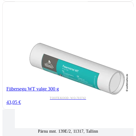
Fiibersegu WT valge 300 g
TOOTEKOOD: WO-703742
43,05 €
Tallinnas kaminasalong
Pärnu mnt. 139E/2, 11317, Tallinn