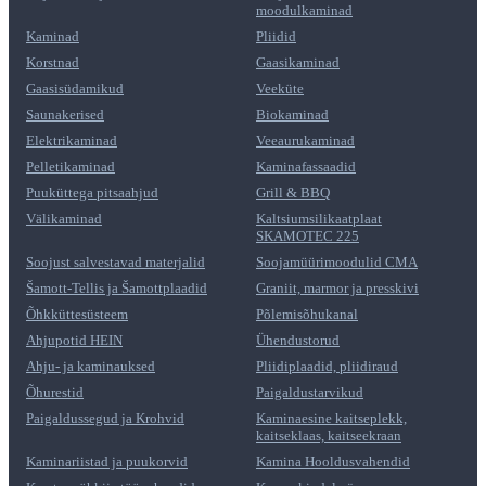
moodulkaminad
Kaminad
Pliidid
Korstnad
Gaasikaminad
Gaasisüdamikud
Veeküte
Saunakerised
Biokaminad
Elektrikaminad
Veeaurukaminad
Pelletikaminad
Kaminafassaadid
Puuküttega pitsaahjud
Grill & BBQ
Välikaminad
Kaltsiumsilikaatplaat
SKAMOTEC 225
Soojust salvestavad materjalid
Soojamüürimoodulid CMA
Šamott-Tellis ja Šamottplaadid
Graniit, marmor ja presskivi
Õhkküttesüsteem
Põlemisõhukanal
Ahjupotid HEIN
Ühendustorud
Ahju- ja kaminauksed
Pliidiplaadid, pliidiraud
Õhurestid
Paigaldustarvikud
Paigaldussegud ja Krohvid
Kaminaesine kaitseplekk,
kaitseklaas, kaitseekraan
Kaminariistad ja puukorvid
Kamina Hooldusvahendid