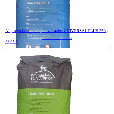
Ahjusegu keraamiline, universaalne UNIVERSAL PLUS 25 kg
TOOTEKOOD: WO-703194
36,95 €