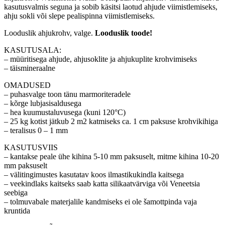
kasutusvalmis seguna ja sobib käsitsi laotud ahjude viimistlemiseks,
ahju sokli või slepe pealispinna viimistlemiseks.
Looduslik ahjukrohv, valge.
Looduslik toode!
KASUTUSALA:
– müüritisega ahjude, ahjusoklite ja ahjukuplite krohvimiseks
– täismineraalne
OMADUSED
– puhasvalge toon tänu marmoriteradele
– kõrge lubjasisaldusega
– hea kuumustaluvusega (kuni 120°C)
– 25 kg kotist jätkub 2 m2 katmiseks ca. 1 cm paksuse krohvikihiga
– teralisus 0 – 1 mm
KASUTUSVIIS
– kantakse peale ühe kihina 5-10 mm paksuselt, mitme kihina 10-20
mm paksuselt
– välitingimustes kasutatav koos ilmastikukindla kaitsega
– veekindlaks kaitseks saab katta silikaatvärviga või Veneetsia
seebiga
– tolmuvabale materjalile kandmiseks ei ole šamottpinda vaja
kruntida