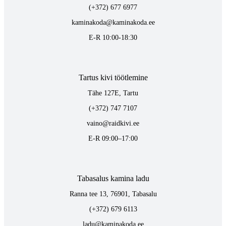
(+372) 677 6977
kaminakoda@kaminakoda.ee
E-R 10:00-18:30
Tartus kivi töötlemine
Tähe 127E, Tartu
(+372) 747 7107
vaino@raidkivi.ee
E-R 09:00–17:00
Tabasalus kamina ladu
Ranna tee 13, 76901, Tabasalu
(+372) 679 6113
ladu@kaminakoda.ee