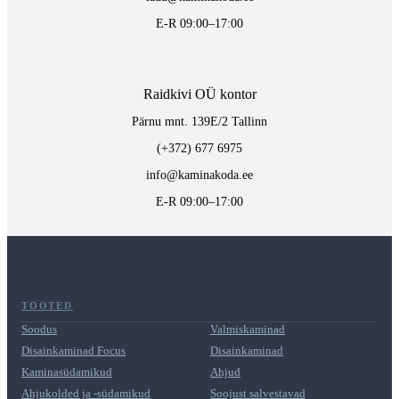
E-R 09:00–17:00
Raidkivi OÜ kontor
Pärnu mnt. 139E/2 Tallinn
(+372) 677 6975
info@kaminakoda.ee
E-R 09:00–17:00
TOOTED
Soodus
Valmiskaminad
Disainkaminad Focus
Disainkaminad
Kaminasüdamikud
Ahjud
Ahjukolded ja -südamikud
Soojust salvestavad