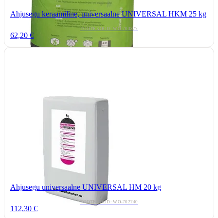
Ahjusegu keraamiline, universaalne UNIVERSAL HKM 25 kg
TOOTEKOOD: WO-703877
62,20 €
Ahjusegu universaalne UNIVERSAL HM 20 kg
TOOTEKOOD: WO-702740
112,30 €