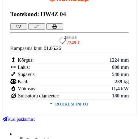
Tootekood: HW4Z 04
2812 €
2249 €
Kampaania kuni 01.06.26
Kõrgus:
1224 mm
Laius:
800 mm
Sügavus:
540 mm
Kaal:
239 kg
Võimsus:
11,4 kW
Suitsutoru diameeter:
180 mm
ROHKEM INFOT
Ukse kõrgus:
467 mm
Ukse laius:
664 mm
Küsi pakkumist
Võimsus (min-maks):
7,8–20,3 kW / vesi 5,7–14,8 kW kW
Kasutegur:
86 %
Lisainfo