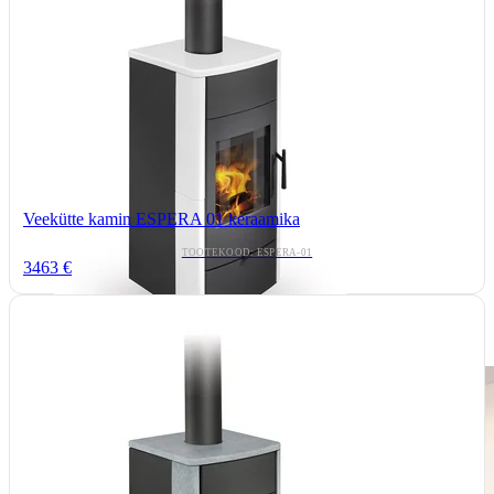
Veekütte kamin ESPERA 01 keraamika
TOOTEKOOD: ESPERA-01
3463 €