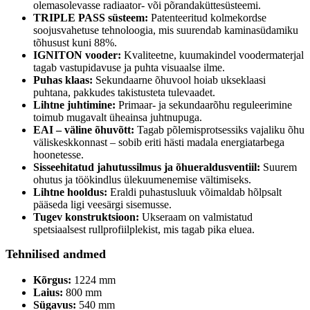
olemasolevasse radiaator- või põrandaküttesüsteemi.
TRIPLE PASS süsteem:
Patenteeritud kolmekordse
soojusvahetuse tehnoloogia, mis suurendab kaminasüdamiku
tõhusust kuni 88%.
IGNITON vooder:
Kvaliteetne, kuumakindel voodermaterjal
tagab vastupidavuse ja puhta visuaalse ilme.
Puhas klaas:
Sekundaarne õhuvool hoiab ukseklaasi
puhtana, pakkudes takistusteta tulevaadet.
Lihtne juhtimine:
Primaar- ja sekundaarõhu reguleerimine
toimub mugavalt üheainsa juhtnupuga.
EAI – väline õhuvõtt:
Tagab põlemisprotsessiks vajaliku õhu
väliskeskkonnast – sobib eriti hästi madala energiatarbega
hoonetesse.
Sisseehitatud jahutussilmus ja õhueraldusventiil:
Suurem
ohutus ja töökindlus ülekuumenemise vältimiseks.
Lihtne hooldus:
Eraldi puhastusluuk võimaldab hõlpsalt
pääseda ligi veesärgi sisemusse.
Tugev konstruktsioon:
Ukseraam on valmistatud
spetsiaalsest rullprofiilplekist, mis tagab pika eluea.
Tehnilised andmed
Kõrgus:
1224 mm
Laius:
800 mm
Sügavus:
540 mm