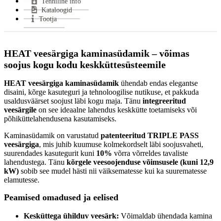
Tehniline info
Keskmine puidu tarbimine:
4.2 kg/h
Kataloogid
Miinimum tõmme:
12 Pa
Tootja
Suitsutoru ühendus:
Pealt
Klaasi kuju:
Sirge
Uks avaneb:
Küljele
HEAT veesärgiga kaminasüdamik – võimas
Kütus:
Puu
soojus kogu kodu keskküttesüsteemile
Vastab normidele:
15a B–VG, Din +, BimschV 2
Garantii:
2 aastat
HEAT veesärgiga kaminasüdamik
ühendab endas elegantse
disaini, kõrge kasuteguri ja tehnoloogilise nutikuse, et pakkuda
Energiaklass:
usaldusväärset soojust läbi kogu maja. Tänu
integreeritud
VÄHEM INFOT
veesärgile
on see ideaalne lahendus keskkütte toetamiseks või
põhiküttelahendusena kasutamiseks.
Kaminasüdamik on varustatud
patenteeritud TRIPLE PASS
veesärgiga
, mis juhib kuumuse kolmekordselt läbi soojusvaheti,
suurendades kasutegurit kuni
10%
võrra võrreldes tavaliste
lahendustega. Tänu
kõrgele veesoojenduse võimsusele (kuni 12,9
kW)
sobib see mudel hästi nii väiksematesse kui ka suurematesse
elamutesse.
Peamised omadused ja eelised
Kesküttega ühilduv veesärk:
Võimaldab ühendada kamina