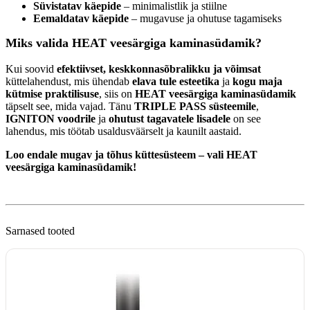
Süvistatav käepide
– minimalistlik ja stiilne
Eemaldatav käepide
– mugavuse ja ohutuse tagamiseks
Miks valida HEAT veesärgiga kaminasüdamik?
Kui soovid
efektiivset, keskkonnasõbralikku ja võimsat
küttelahendust, mis ühendab
elava tule esteetika
ja
kogu maja
kütmise praktilisuse
, siis on
HEAT veesärgiga kaminasüdamik
täpselt see, mida vajad. Tänu
TRIPLE PASS süsteemile
,
IGNITON voodrile
ja
ohutust tagavatele lisadele
on see
lahendus, mis töötab usaldusväärselt ja kaunilt aastaid.
Loo endale mugav ja tõhus küttesüsteem – vali HEAT
veesärgiga kaminasüdamik!
Sarnased tooted