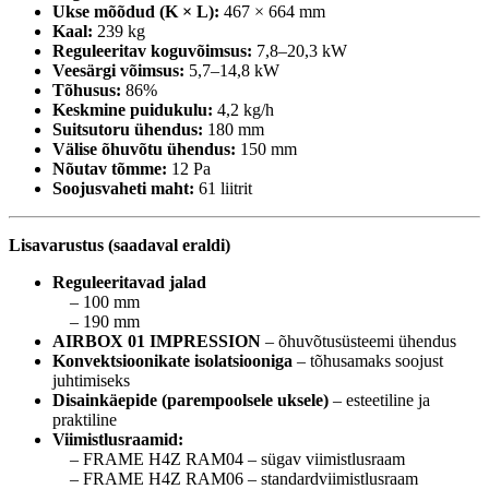
Ukse mõõdud (K × L):
467 × 664 mm
Kaal:
239 kg
Reguleeritav koguvõimsus:
7,8–20,3 kW
Veesärgi võimsus:
5,7–14,8 kW
Tõhusus:
86%
Keskmine puidukulu:
4,2 kg/h
Suitsutoru ühendus:
180 mm
Välise õhuvõtu ühendus:
150 mm
Nõutav tõmme:
12 Pa
Soojusvaheti maht:
61 liitrit
Lisavarustus (saadaval eraldi)
Reguleeritavad jalad
– 100 mm
– 190 mm
AIRBOX 01 IMPRESSION
– õhuvõtusüsteemi ühendus
Konvektsioonikate isolatsiooniga
– tõhusamaks soojust
juhtimiseks
Disainkäepide (parempoolsele uksele)
– esteetiline ja
praktiline
Viimistlusraamid:
– FRAME H4Z RAM04 – sügav viimistlusraam
– FRAME H4Z RAM06 – standardviimistlusraam