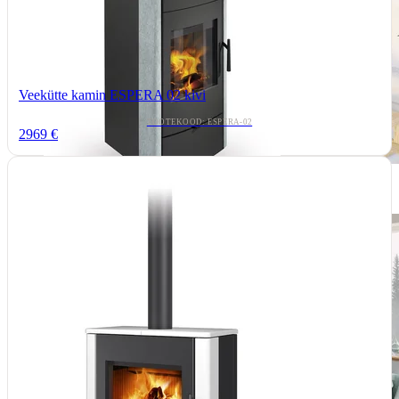
Veekütte kamin ESPERA 02 kivi
TOOTEKOOD: ESPERA-02
2969 €