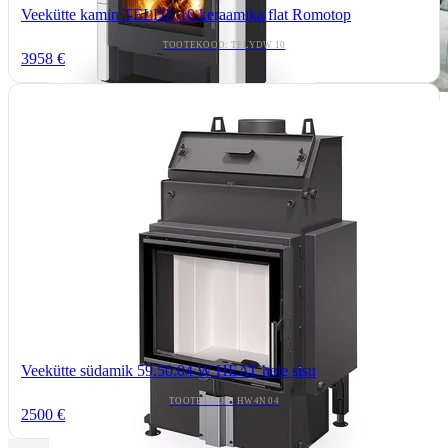
Veekütte kamin TELDE 10 keraamika flat Romotop
TOOTEKOOD: TELYDW 10
3958 €
Veekütte südamik 59.50.04 W HEAT hele sisu
TOOTEKOOD: HW4N 04
2500 €