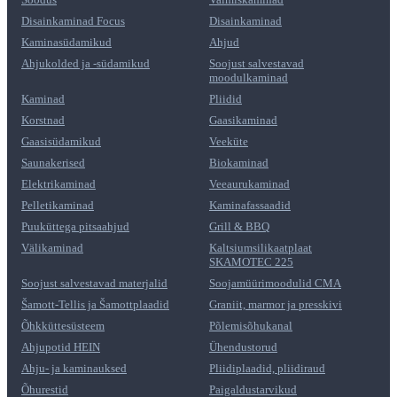
Disainkaminad Focus
Disainkaminad
Kaminasüdamikud
Ahjud
Ahjukolded ja -südamikud
Soojust salvestavad
moodulkaminad
Kaminad
Pliidid
Korstnad
Gaasikaminad
Gaasisüdamikud
Veeküte
Saunakerised
Biokaminad
Elektrikaminad
Veeaurukaminad
Pelletikaminad
Kaminafassaadid
Puuküttega pitsaahjud
Grill & BBQ
Välikaminad
Kaltsiumsilikaatplaat
SKAMOTEC 225
Soojust salvestavad materjalid
Soojamüürimoodulid CMA
Šamott-Tellis ja Šamottplaadid
Graniit, marmor ja presskivi
Õhkküttesüsteem
Põlemisõhukanal
Ahjupotid HEIN
Ühendustorud
Ahju- ja kaminauksed
Pliidiplaadid, pliidiraud
Õhurestid
Paigaldustarvikud