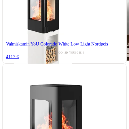
Valmiskamin YoU Colorado White Low Light Nordpeis
TOOTEKOOD: SD-YOU00-B10
4117 €