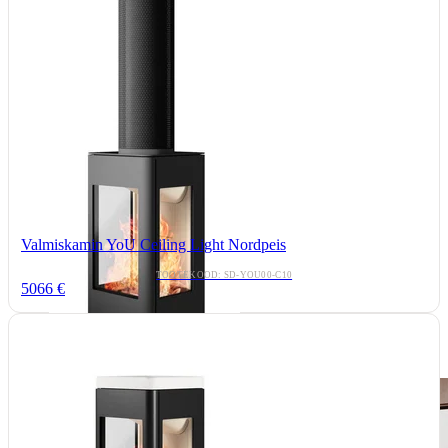
Valmiskamin YoU Ceiling Light Nordpeis
TOOTEKOOD: SD-YOU00-C10
5066 €