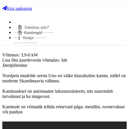
Köetav maht:
3
100
m
Küsi pakkumist
Kasutegur:
81.8 %
Keskmine puidu tarbimine:
0.78 kg/h
Lisainfo*
Keskmine suitsugaaside temperatuur:
262 °C
Tehniline info*
Miinimum tõmme:
15 Pa
Kataloogid
CO tase (13% O2):
0.07 %
Tootja
Suitsutoru ühendus:
Pealt või Tagant
Halu pikkus:
300 mm
Võimsus: 3,9-6 kW

Klaasi kuju:
3-klaasiga
Lisa õhu juurdevoolu võimalus: Jah

Uks avaneb:
Küljele
Järelpõlemine

Kütus:
Puu
Nordpeis mudelite seeria Uno on väike klassikaline kamin, millel on 
Garantii:
5 aastat
moderne Skandinaavia välimus.

VÄHEM INFOT
Kaminauksel on automaatne lukustussüsteem, mis suurendab 
turvalisust ja ka mugavust.

Kaminale on võimalik tellida erinevaid jalgu: metallist, roostevabast 