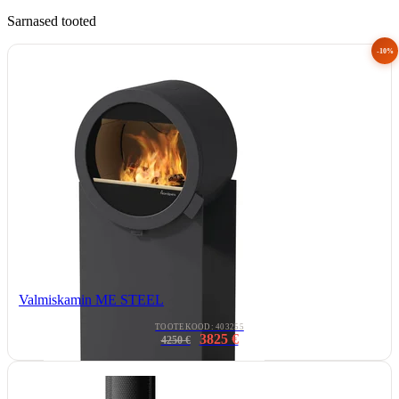
Sarnased tooted
-10%
Valmiskamin ME STEEL
TOOTEKOOD: 403255
3825 €
4250 €