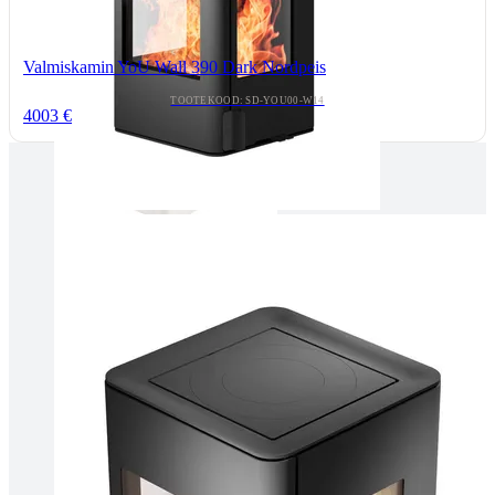
Valmiskamin YoU Wall 390 Dark Nordpeis
TOOTEKOOD: SD-YOU00-W14
4003 €
Tallinnas kaminasalong
Pärnu mnt. 139E/2, 11317, Tallinn
(+372) 677 6977
kaminakoda@kaminakoda.ee
E-R 10:00-18:30
Tartus kivi töötlemine
Tähe 127E, Tartu
(+372) 747 7107