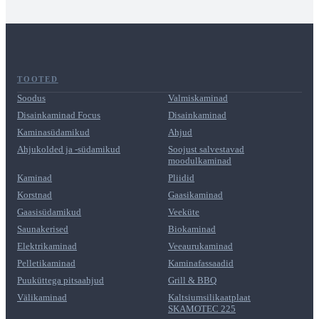
TOOTED
Soodus
Valmiskaminad
Disainkaminad Focus
Disainkaminad
Kaminasüdamikud
Ahjud
Ahjukolded ja -südamikud
Soojust salvestavad
moodulkaminad
Kaminad
Pliidid
Korstnad
Gaasikaminad
Gaasisüdamikud
Veeküte
Saunakerised
Biokaminad
Elektrikaminad
Veeaurukaminad
Pelletikaminad
Kaminafassaadid
Puuküttega pitsaahjud
Grill & BBQ
Välikaminad
Kaltsiumsilikaatplaat
SKAMOTEC 225