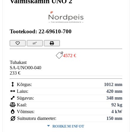
Valmiskamin UNO 2
Tootekood: 22-69610-700
4572 €
Tuhakast
SA-UNO00-040
233 €
Kõrgus:
1012 mm
Laius:
420 mm
Sügavus:
348 mm
Kaal:
92 kg
Võimsus:
4 kW
Suitsutoru diameeter:
150 mm
ROHKEM INFOT