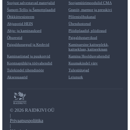
Soojust salvestavad materjalid
Soojamüürimoodulid CMA
Šamott-Tellis ja Šamottplaadid
Graniit, marmor ja presskivi
Õhkküttesüsteem
Põlemisõhukanal
Ahjupotid HEIN
Ühendustorud
Ahju- ja kaminauksed
Pliidiplaadid, pliidiraud
Õhurestid
Paigaldustarvikud
Paigaldussegud ja Krohvid
Kaminaesine kaitseplekk,
kaitseklaas, kaitseekraan
Kaminariistad ja puukorvid
Kamina Hooldusvahendid
Korstnapühkija töövahendid
Kuumakindel värv
Tulekindel tihendinöör
Tulesüütajad
Aksessuaarid
Leiunurk
©
2026 RAIDKIVI OÜ
|
Privaatsuspoliitika
|