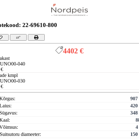
otekood: 22-69610-800
4402 €
akast
-UNO00-040
 €
gade kmpl
-UNO00-030
 €
Kõrgus:
907
Laius:
420
Sügavus:
348
Kaal:
8
Võimsus:
4
Suitsutoru diameeter:
150