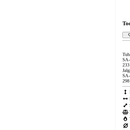
To
Tuh
SA
233
Jal
SA
298