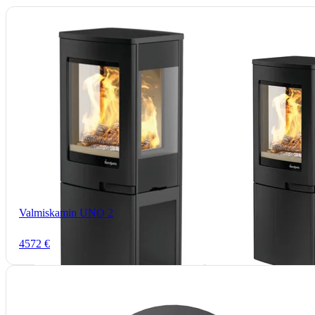
Valmiskamin UNO 2
4572 €