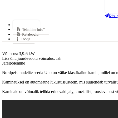
Köe
Küsi 
Kas
Kes
Lisainfo*
Kes
Tehniline info*
Kataloogid
Mii
Tootja
CO 
Sui
Hal
Võimsus: 3,9-6 kW

Lisa õhu juurdevoolu võimalus: Jah

Klaa
Järelpõlemine

Uks
Küt
Nordpeis mudelite seeria Uno on väike klassikaline kamin, millel on 
Gara
Kaminauksel on automaatne lukustussüsteem, mis suurendab turvalisus