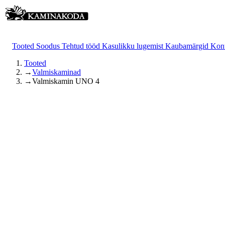
Tooted
Soodus
Tehtud tööd
Kasulikku lugemist
Kaubamärgid
Kon
Tooted
→
Valmiskaminad
→
Valmiskamin UNO 4