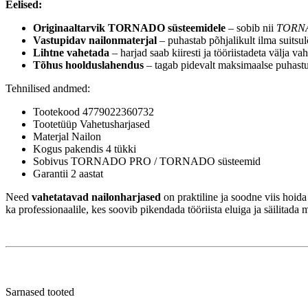
Eelised:
Originaaltarvik TORNADO süsteemidele
– sobib nii
TORN
Vastupidav nailonmaterjal
– puhastab põhjalikult ilma suitsu
Lihtne vahetada
– harjad saab kiiresti ja tööriistadeta välja v
Tõhus hoolduslahendus
– tagab pidevalt maksimaalse puhastu
Tehnilised andmed:
Tootekood 4779022360732
Tootetüüp Vahetusharjased
Materjal Nailon
Kogus pakendis 4 tükki
Sobivus TORNADO PRO / TORNADO süsteemid
Garantii 2 aastat
Need
vahetatavad nailonharjased
on praktiline ja soodne viis hoi
ka professionaalile, kes soovib pikendada tööriista eluiga ja säilitad
Sarnased tooted