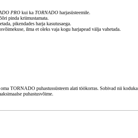
ADO PRO
kui ka
TORNADO
harjasüsteemile.
lõõri pinda kriimustamata.
ahetada, pikendades harja kasutusaega.
svõimekuse, ilma et oleks vaja kogu harjapead välja vahetada.
da oma TORNADO puhastussüsteem alati töökorras. Sobivad nii kodukas
a maksimaalse puhastusvõime.