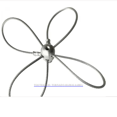
TOOTEKOOD: TORNADO-HARI-KAABEL