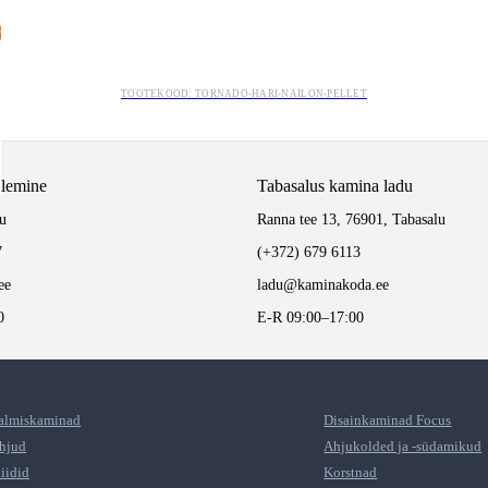
TOOTEKOOD: TORNADO-HARI-NAILON-PELLET
tlemine
Tabasalus kamina ladu
u
Ranna tee 13, 76901, Tabasalu
7
(+372) 679 6113
ee
ladu@kaminakoda.ee
0
E-R 09:00–17:00
almiskaminad
Disainkaminad Focus
hjud
Ahjukolded ja -südamikud
liidid
Korstnad