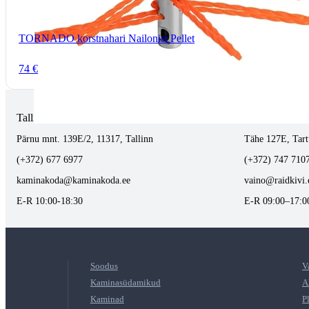
TORNADO korstnahari Nailonist Pellet
74 €
Tallinnas kaminasalong
Tartus kivi töö
Pärnu mnt. 139E/2, 11317, Tallinn
Tähe 127E, Tart
(+372) 677 6977
(+372) 747 710
kaminakoda@kaminakoda.ee
vaino@raidkivi.
E-R 10:00-18:30
E-R 09:00–17:0
Soodus
V
Kaminasüdamikud
A
Kaminad
P