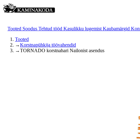
Tooted
Soodus
Tehtud tööd
Kasulikku lugemist
Kaubamärgid
Kon
Tooted
→
Korstnapühkija töövahendid
→
TORNADO korstnahari Nailonist asendus