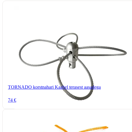
TORNADO korstnahari Kaabel terasest aasadega
74 €