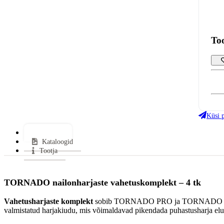
To
Küsi 
Lisainfo
Kataloogid
Tootja
TORNADO nailonharjaste vahetuskomplekt – 4 tk
Vahetusharjaste komplekt
sobib TORNADO PRO ja TORNADO suitsuto
valmistatud harjakiudu, mis võimaldavad pikendada puhastusharja eluig