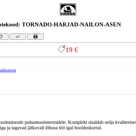
otekood: TORNADO-HARJAD-NAILON-ASEN
19 €
pakkumist
rude puhastussüsteemidele. Komplekt sisaldab nelja kvaliteetsest
a ja tagavad jätkuvalt tõhusa töö igal hoolduskorral.