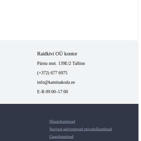
Raidkivi OÜ kontor
Pärnu mnt. 139E/2 Tallinn
(+372) 677 6975
info@kaminakoda.ee
E-R 09:00–17:00
Disainkaminad
Soojust salvestavad moodulkaminad
Gaasikaminad