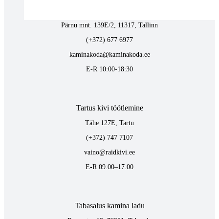
Tallinnas kaminasalong
Pärnu mnt. 139E/2, 11317, Tallinn
(+372) 677 6977
kaminakoda@kaminakoda.ee
E-R 10:00-18:30
Tartus kivi töötlemine
Tähe 127E, Tartu
(+372) 747 7107
vaino@raidkivi.ee
E-R 09:00–17:00
Tabasalus kamina ladu