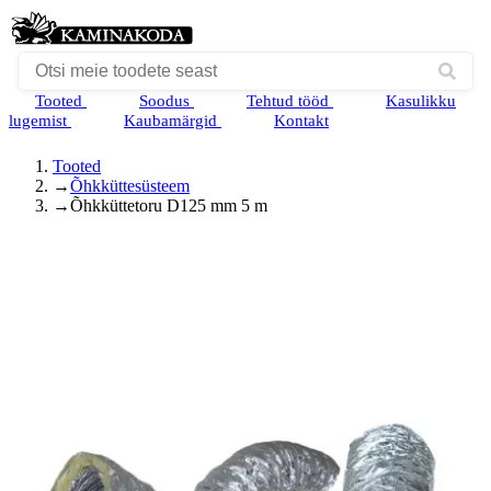
Tooted
Soodus
Tehtud tööd
Kasulikku
lugemist
Kaubamärgid
Kontakt
Tooted
→
Õhkküttesüsteem
→
Õhkküttetoru D125 mm 5 m