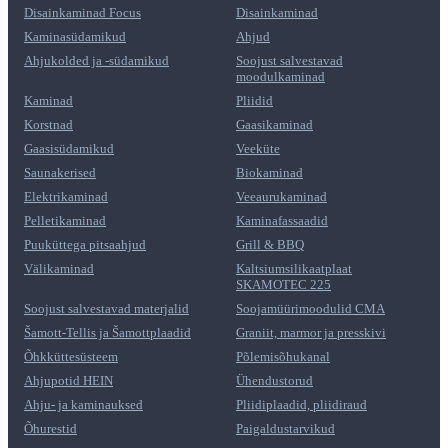
Disainkaminad Focus
Disainkaminad
Kaminasüdamikud
Ahjud
Ahjukolded ja -südamikud
Soojust salvestavad
moodulkaminad
Kaminad
Pliidid
Korstnad
Gaasikaminad
Gaasisüdamikud
Veeküte
Saunakerised
Biokaminad
Elektrikaminad
Veeaurukaminad
Pelletikaminad
Kaminafassaadid
Puuküttega pitsaahjud
Grill & BBQ
Välikaminad
Kaltsiumsilikaatplaat
SKAMOTEC 225
Soojust salvestavad materjalid
Soojamüürimoodulid CMA
Šamott-Tellis ja Šamottplaadid
Graniit, marmor ja presskivi
Õhkküttesüsteem
Põlemisõhukanal
Ahjupotid HEIN
Ühendustorud
Ahju- ja kaminauksed
Pliidiplaadid, pliidiraud
Õhurestid
Paigaldustarvikud