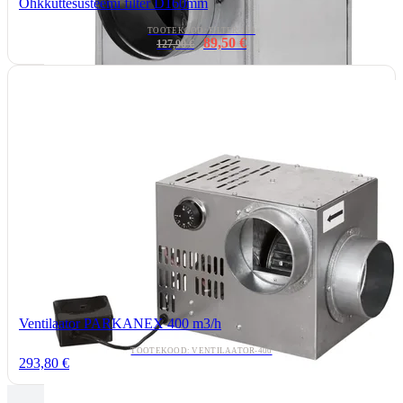
Õhkküttesüsteemi filter D160mm
TOOTEKOOD: FILTER-160
89,50 €
127,90 €
Ventilaator PARKANEX 400 m3/h
TOOTEKOOD: VENTILAATOR-400
293,80 €