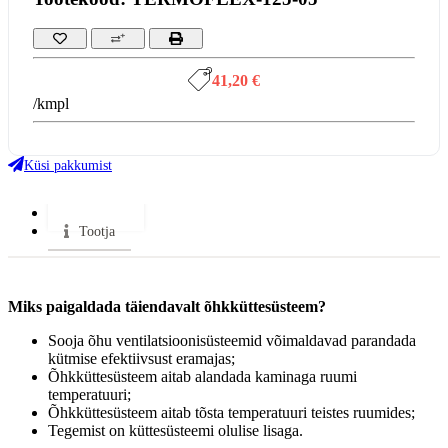
41,20 €
/kmpl
Küsi pakkumist
Lisainfo
Tootja
Miks paigaldada täiendavalt õhkküttesüsteem?
Sooja õhu ventilatsioonisüsteemid võimaldavad parandada
kütmise efektiivsust eramajas;
Õhkküttesüsteem aitab alandada kaminaga ruumi
temperatuuri;
Õhkküttesüsteem aitab tõsta temperatuuri teistes ruumides;
Tegemist on küttesüsteemi olulise lisaga.