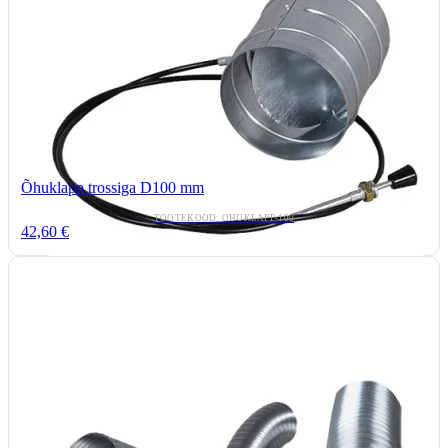
Õhuklapp trossiga D100 mm
TOOTEKOOD: OHUKLAPP-100
42,60 €