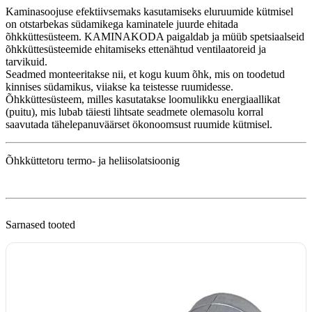
Kaminasoojuse efektiivsemaks kasutamiseks eluruumide kütmisel
on otstarbekas südamikega kaminatele juurde ehitada
õhkküttesüsteem. KAMINAKODA paigaldab ja müüb spetsiaalseid
õhkküttesüsteemide ehitamiseks ettenähtud ventilaatoreid ja
tarvikuid.
Seadmed monteeritakse nii, et kogu kuum õhk, mis on toodetud
kinnises südamikus, viiakse ka teistesse ruumidesse.
Õhkküttesüsteem, milles kasutatakse loomulikku energiaallikat
(puitu), mis lubab täiesti lihtsate seadmete olemasolu korral
saavutada tähelepanuväärset ökonoomsust ruumide kütmisel.
Õhkküttetoru termo- ja heliisolatsioonig
Sarnased tooted