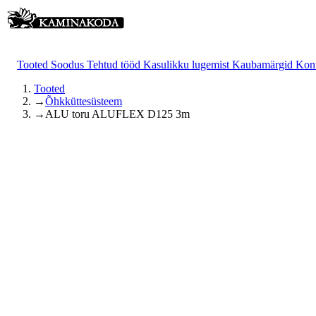
Tooted
Soodus
Tehtud tööd
Kasulikku lugemist
Kaubamärgid
Kon
Tooted
→
Õhkküttesüsteem
→
ALU toru ALUFLEX D125 3m