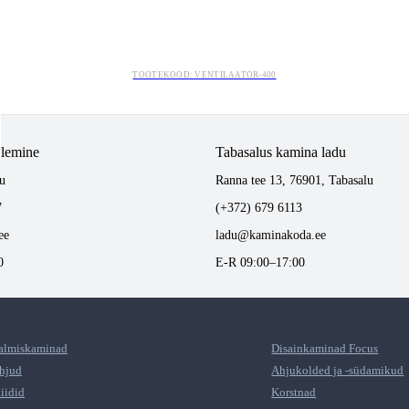
TOOTEKOOD: VENTILAATOR-400
tlemine
Tabasalus kamina ladu
u
Ranna tee 13, 76901, Tabasalu
7
(+372) 679 6113
ee
ladu@kaminakoda.ee
0
E-R 09:00–17:00
almiskaminad
Disainkaminad Focus
hjud
Ahjukolded ja -südamikud
liidid
Korstnad