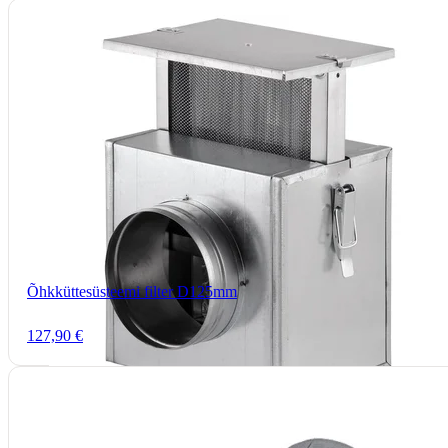
Õhkküttesüsteemi filter D125mm
127,90 €