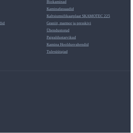
Biokaminad
Kaminafassaadid
Kaltsiumsilikaatplaat SKAMOTEC 225
did
Graniit, marmor ja presskivi
Ühendustorud
Paigaldustarvikud
Kamina Hooldusvahendid
Tulesüütajad