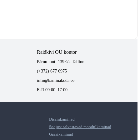
Raidkivi OÜ kontor
Pärnu mnt. 139E/2 Tallinn
(+372) 677 6975
info@kaminakoda.ee
E-R 09:00–17:00
Disainkaminad
Soojust salvestavad moodulkaminad
Gaasikaminad