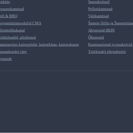
eeküte
Saunakerised
eeaurukaminad
Pelletikaminad
rill & BBQ
Välikaminad
oojamüürimoodulid CMA
Šamott-Tellis ja Šamottplaa
õlemisõhukanal
Ahjupotid HEIN
liidiplaadid, pliidiraud
Õhurestid
aminaesine kaitseplekk, kaitseklaas, kaitseekraan
Kaminariistad ja puukorvid
uumakindel värv
Tulekindel tihendinöör
eiunurk