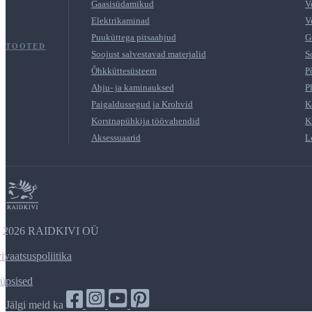
Gaasisüdamikud
V
Elektrikaminad
V
Puuküttega pitsaahjud
G
TOOTED
Soojust salvestavad materjalid
S
Õhkküttesüsteem
P
Ahju- ja kaminauksed
P
Paigaldussegud ja Krohvid
K
Korstnapühkija töövahendid
K
Aksessuaarid
L
2026 RAIDKIVI OÜ
rivaatsuspoliitika
üpsised
Jälgi meid ka