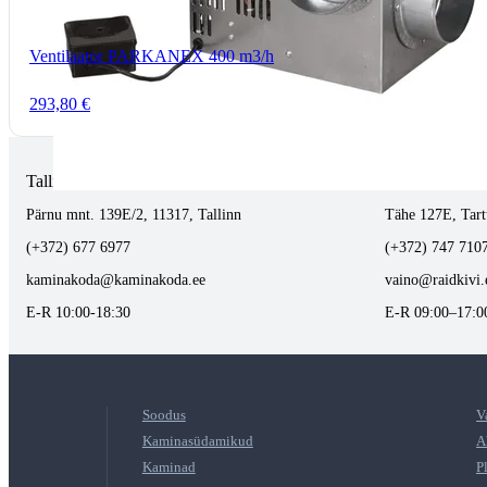
Ventilaator PARKANEX 400 m3/h
293,80 €
Tallinnas kaminasalong
Tartus kivi töö
Pärnu mnt. 139E/2, 11317, Tallinn
Tähe 127E, Tart
(+372) 677 6977
(+372) 747 710
kaminakoda@kaminakoda.ee
vaino@raidkivi.
E-R 10:00-18:30
E-R 09:00–17:0
Soodus
V
Kaminasüdamikud
A
Kaminad
P