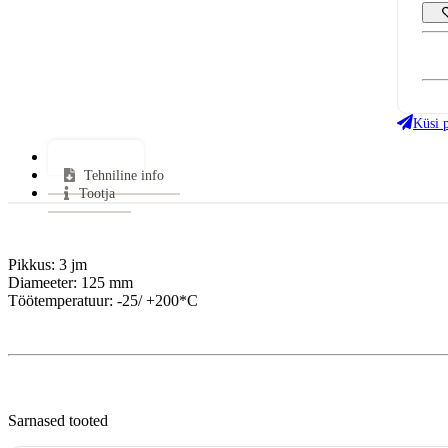
Küsi 
Lisainfo
Tehniline info
Tootja
Pikkus: 3 jm
Diameeter: 125 mm
Töötemperatuur: -25/ +200*C
Sarnased tooted