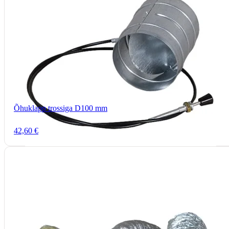
Õhuklapp trossiga D100 mm
42,60 €