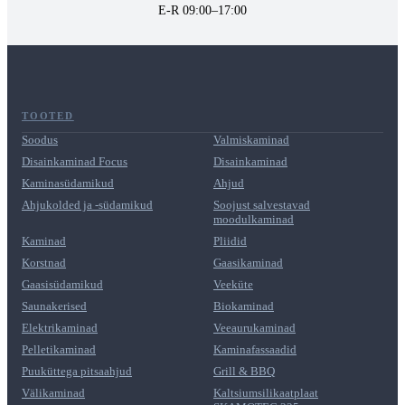
E-R 09:00–17:00
TOOTED
Soodus
Valmiskaminad
Disainkaminad Focus
Disainkaminad
Kaminasüdamikud
Ahjud
Ahjukolded ja -südamikud
Soojust salvestavad
moodulkaminad
Kaminad
Pliidid
Korstnad
Gaasikaminad
Gaasisüdamikud
Veeküte
Saunakerised
Biokaminad
Elektrikaminad
Veeaurukaminad
Pelletikaminad
Kaminafassaadid
Puuküttega pitsaahjud
Grill & BBQ
Välikaminad
Kaltsiumsilikaatplaat