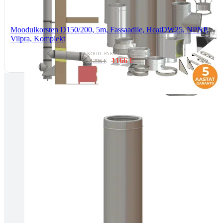
Moodulkorsten D150/200, 5m, Fassaadile, HeatDW25, NPNP,
Vilpra, Komplekt
TOOTEKOOD: PAKKUMINE 2500673
1166 €
1296 €
Tallinnas kaminasalong
Pärnu mnt. 139E/2, 11317, Tallinn
(+372) 677 6977
kaminakoda@kaminakoda.ee
E-R 10:00-18:30
Tartus kivi töötlemine
Tähe 127E, Tartu
(+372) 747 7107