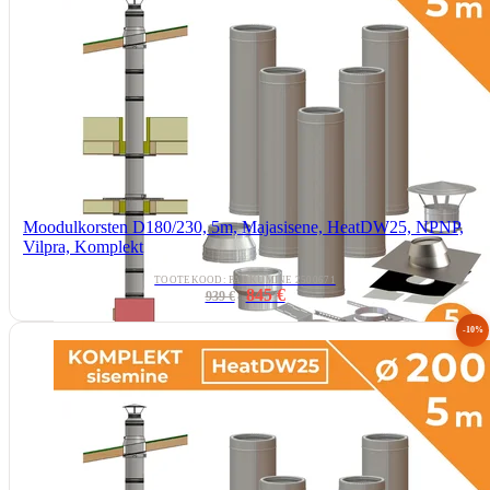
Moodulkorsten D180/230, 5m, Majasisene, HeatDW25, NPNP,
Vilpra, Komplekt
TOOTEKOOD: PAKKUMINE 2500671
845 €
939 €
-10%