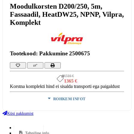
Moodulkorsten D200/250, 5m,
Fassaadil, HeatDW25, NPNP, Vilpra,
Komplekt
Tootekood: Pakkumine 2500675
1516 €
1365 €
Korstna komplekti hind ei sisalda transporti ega paigaldust
ROHKEM INFOT
Vastab
EN 1856-1:2003, EN 1856-2:2004, CE-
normidele:
märk
Küsi pakkumist
Garantii:
5 aastat
VÄHEM INFOT
Lisainfo
Tehniline info