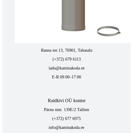
vaino@raidkivi.ee
E-R 09:00–17:00
Tabasalus kamina ladu
Ranna tee 13, 76901, Tabasalu
(+372) 679 6113
ladu@kaminakoda.ee
E-R 09:00–17:00
Raidkivi OÜ kontor
Pärnu mnt. 139E/2 Tallinn
(+372) 677 6975
info@kaminakoda.ee