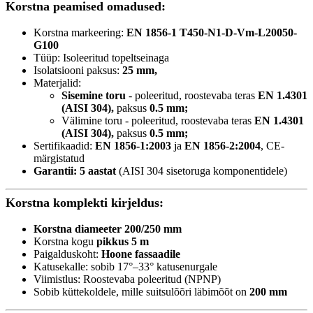
Korstna peamised omadused:
Korstna markeering:
EN 1856-1 T450-N1-D-Vm-L20050-
G100
Tüüp: Isoleeritud topeltseinaga
Isolatsiooni paksus:
25 mm,
Materjalid:
Sisemine toru
- poleeritud, roostevaba teras
EN 1.4301
(AISI 304),
paksus
0.5 mm;
Välimine toru - poleeritud, roostevaba teras
EN 1.4301
(AISI 304),
paksus
0.5 mm;
Sertifikaadid:
EN 1856-1:2003
ja
EN 1856-2:2004
, CE-
märgistatud
Garantii: 5 aastat
(AISI 304 sisetoruga komponentidele)
Korstna komplekti kirjeldus:
Korstna diameeter 200/250 mm
Korstna kogu
pikkus 5 m
Paigalduskoht:
Hoone fassaadile
Katusekalle: sobib 17°–33° katusenurgale
Viimistlus: Roostevaba poleeritud (NPNP)
Sobib küttekoldele, mille suitsulõõri läbimõõt on
200 mm