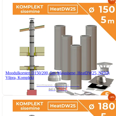
-10%
Moodulkorsten D150/200, 5m, Majasisene, HeatDW25, NPNP,
Vilpra, Komplekt
TOOTEKOOD: PAKKUMINE 2500670
762 €
847 €
-10%