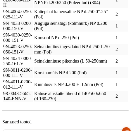
NPNP d.200/250 (Poleeritud) (304)
H
9N-4004-0250-
Katteplaat kaheosaline NP d.250 0°-25°
2
025-111-V
(Pol)
9N-4033-0200-
Auguga seinatugi (kolmnurk) NP d.200
1
000-150-V
(Pol)
9N-4030-0250-
Konsool NP d.250 (Pol)
1
000-151-V
9N-4023-0250-
Seinakinnitus tugevdatud NP d.250 L-50
2
050-151-V
mm (Pol)
9N-4024-0000-
Seinakinnituse pikendus (L 50-250mm)
2
250-161-V
9N-3011-0200-
Korstnamüts NP d.200 (Pol)
1
000-111-V
9N-4011-0200-
Kinnitusvits NP d.200 H-12mm (Pol)
1
012-111-V
98-0043-5665-
Katuse aluskatte tihend d.140/560x650
2
140-ENN-V
(d.160-230)
Sarnased tooted