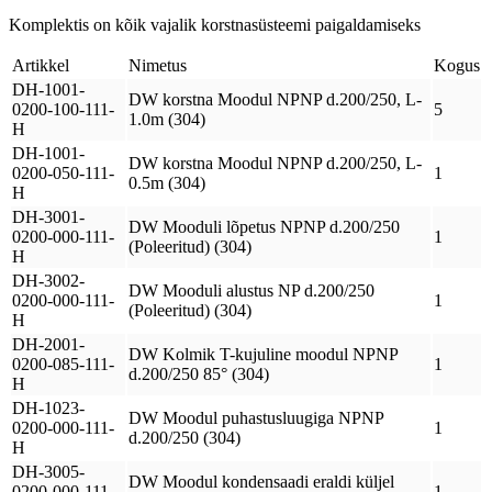
Komplektis on kõik vajalik korstnasüsteemi paigaldamiseks
Artikkel
Nimetus
Kogus
DH-1001-
DW korstna Moodul NPNP d.200/250, L-
0200-100-111-
5
1.0m (304)
H
DH-1001-
DW korstna Moodul NPNP d.200/250, L-
0200-050-111-
1
0.5m (304)
H
DH-3001-
DW Mooduli lõpetus NPNP d.200/250
0200-000-111-
1
(Poleeritud) (304)
H
DH-3002-
DW Mooduli alustus NP d.200/250
0200-000-111-
1
(Poleeritud) (304)
H
DH-2001-
DW Kolmik T-kujuline moodul NPNP
0200-085-111-
1
d.200/250 85° (304)
H
DH-1023-
DW Moodul puhastusluugiga NPNP
0200-000-111-
1
d.200/250 (304)
H
DH-3005-
DW Moodul kondensaadi eraldi küljel
0200-000-111-
1