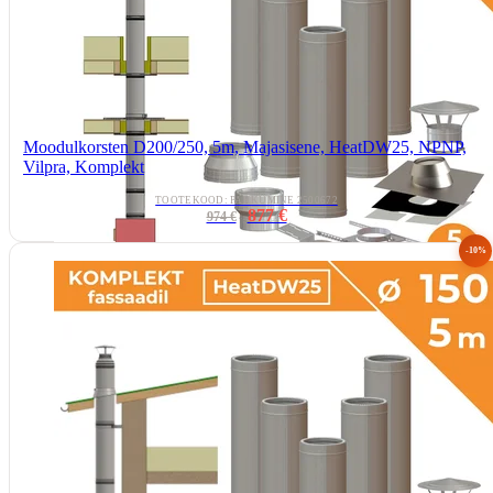
Moodulkorsten D200/250, 5m, Majasisene, HeatDW25, NPNP,
Vilpra, Komplekt
TOOTEKOOD: PAKKUMINE 2500672
877 €
974 €
-10%