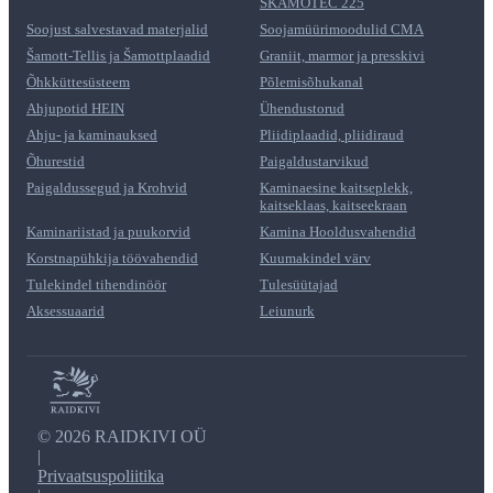
SKAMOTEC 225
Soojust salvestavad materjalid
Soojamüürimoodulid CMA
Šamott-Tellis ja Šamottplaadid
Graniit, marmor ja presskivi
Õhkküttesüsteem
Põlemisõhukanal
Ahjupotid HEIN
Ühendustorud
Ahju- ja kaminauksed
Pliidiplaadid, pliidiraud
Õhurestid
Paigaldustarvikud
Paigaldussegud ja Krohvid
Kaminaesine kaitseplekk,
kaitseklaas, kaitseekraan
Kaminariistad ja puukorvid
Kamina Hooldusvahendid
Korstnapühkija töövahendid
Kuumakindel värv
Tulekindel tihendinöör
Tulesüütajad
Aksessuaarid
Leiunurk
©
2026 RAIDKIVI OÜ
|
Privaatsuspoliitika