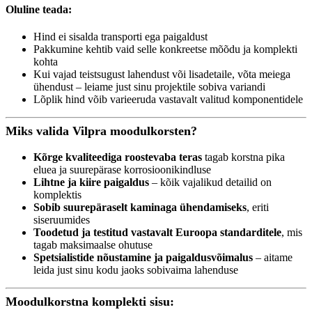
Oluline teada:
Hind ei sisalda transporti ega paigaldust
Pakkumine kehtib vaid selle konkreetse mõõdu ja komplekti
kohta
Kui vajad teistsugust lahendust või lisadetaile, võta meiega
ühendust – leiame just sinu projektile sobiva variandi
Lõplik hind võib varieeruda vastavalt valitud komponentidele
Miks valida Vilpra moodulkorsten?
Kõrge kvaliteediga roostevaba teras
tagab korstna pika
eluea ja suurepärase korrosioonikindluse
Lihtne ja kiire paigaldus
– kõik vajalikud detailid on
komplektis
Sobib suurepäraselt kaminaga ühendamiseks
, eriti
siseruumides
Toodetud ja testitud vastavalt Euroopa standarditele
, mis
tagab maksimaalse ohutuse
Spetsialistide nõustamine ja paigaldusvõimalus
– aitame
leida just sinu kodu jaoks sobivaima lahenduse
Moodulkorstna komplekti sisu: