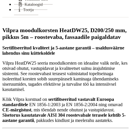
Kataloogid
Tootja
Vilpra moodulkorsten HeatDW25, D200/250 mm,
pikkus 5m – roostevaba, fassaadile paigaldatav
Sertifitseeritud kvaliteet ja 5-aastane garantii – usaldusväärne
lahendus sinu küttekoldele
Vilpra HeatDW25 seeria moodulkorsten on ideaalne valik neile, kes
otsivad ohutut, vastupidavat ja kvaliteetset suitsu ärajuhtimise
süsteemi. See roostevabast terasest valmistatud topeltseinaga
isoleeritud korsten sobib suurepäraselt kaminaga ühendamiseks
siseruumides, tagades efektiivse ja turvalise töö ka intensiivsel
kasutamisel.
Kõik Vilpra korstnad on
sertifitseeritud vastavalt Euroopa
standarditele
EN 1856-1:2003 ja EN 1856-2:2004 ning omavad
CE-märgistust
, mis tõendab nende ohutust ja vastupidavust.
Sisetorus kasutatavale AISI 304 roostevabale terasele kehtib 5-
aastane garantii
, pakkudes kindlust ja meelerahu aastateks.