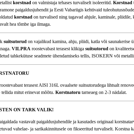
tallist
korstnad
on valmistaja tehases turvaliselt isoleeritid.
Korstnad
Pramone paigaldusjuhendit ja Eesti Vabariigis kehtivaid tuleohutusnõude
ooldatud
korstnad
on turvalised ning tagavad ahjule, kaminale, pliidile, 
savalt hea tõmbe iga ilmaga.
hk
suitsutorud
on vajalikud kamina, ahju, pliidi, katla või saunakerise
tnaga.
VILPRA
roostevabast terasest klikiga
suitsutorud
on kvaliteets
tletud tahkekütuse seadmete ühendamiseks tellis, ISOKERN või metallis
RSTNATORU
oostevabast terasest AISI 316L ovaalsete suitsutorudega lihtsalt renove
 tellida mitut erinevat mõõtu.
Korstnatoru
tarneaeg on 2-3 nädalat.
TEN ON TARK VALIK!
aigaldada vastavalt paigaldusjuhendile ja kasutades originaal korstnatar
oetuvad vahelae- ja sarikakinnitusele on fikseeritud turvaliselt. Korstna k