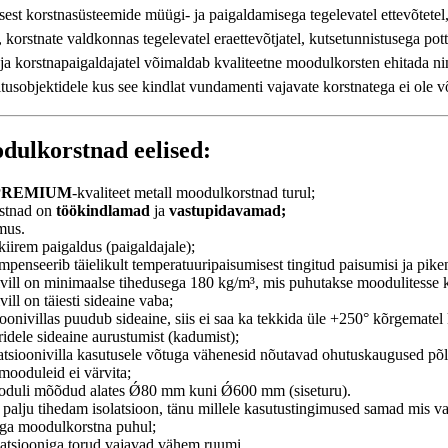
sest korstnasüsteemide müügi- ja paigaldamisega tegelevatel ettevõtetel,
 korstnate valdkonnas tegelevatel eraettevõtjatel, kutsetunnistusega pot
 ja korstnapaigaldajatel võimaldab kvaliteetne moodulkorsten ehitada n
tusobjektidele kus see kindlat vundamenti vajavate korstnatega ei ole v
dulkorstnad eelised:
 PREMIUM
-kvaliteet metall moodulkorstnad turul;
stnad on
töökindlamad
ja
vastupidavamad;
mus.
kiirem paigaldus (paigaldajale);
penseerib täielikult temperatuuripaisumisest tingitud paisumisi ja pike
ivill on minimaalse tihedusega 180 kg/m³, mis puhutakse moodulitesse k
vill on täiesti sideaine vaba;
ioonivillas puudub sideaine, siis ei saa ka tekkida üle +250° kõrgematel
idele sideaine aurustumist (kadumist);
atsioonivilla kasutusele võtuga vähenesid nõutavad ohutuskaugused põl
mooduleid ei värvita;
duli mõõdud alates Ǿ80 mm kuni Ǿ600 mm (siseturu).
palju tihedam isolatsioon, tänu millele kasutustingimused samad mis 
iga moodulkorstna puhul;
atsiooniga torud vajavad vähem ruumi