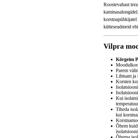
Roostevabast tera
kaminasalongidel,
korstnapühkijatel
kütteseadmeid ehi
Vilpra moo
Kõrgeim
Moodulkor
Parem väli
Lihtsam ja 
Korsten kom
Isolatsioon
Isolatsiooni
Kui isolats
temperatuur
Tiheda isol
kui korstna
Korstnamoo
Õhem kuid 
isolatsioon
Õhema isol