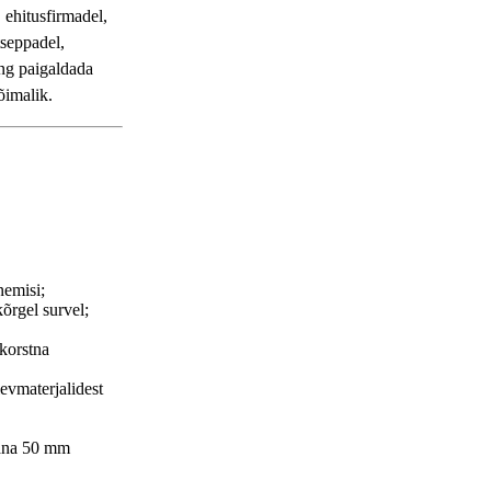
 ehitusfirmadel,
tseppadel,
ing paigaldada
õimalik.
nemisi;
õrgel survel;
 korstna
evmaterjalidest
vana 50 mm