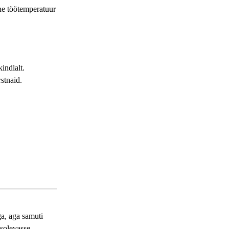
ne töötemperatuur
indlalt.
stnaid.
ga, aga samuti
asolevasse