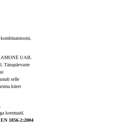
 kombinatsiooni,
OS PRAMONĖ UAB.
al. Tänapäevaste
ui
ustab selle
rstna kiiret
,
ga korstnaid.
a
EN 1856-2:2004