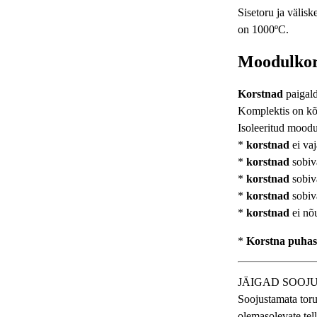
Sisetoru ja välis
on 1000ºC.
Moodulkor
Korstnad
paigald
Komplektis on kõi
Isoleeritud moodu
*
korstnad
ei va
*
korstnad
sobiv
*
korstnad
sobiva
*
korstnad
sobiva
*
korstnad
ei nõ
*
Korstna puhast
JÄIGAD SOOJ
Soojustamata toru
olemasolevate tel