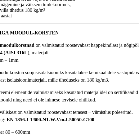
anägemine ja väiksem tuulekoormus;
ivilla tihedus 180 kg/m³
 aastat
NIGA MOODUL-KORSTEN
moodulkorstnad
on valmistatud roostevabast happekindlast ja nõgipõl
4 (
AISI 316L
), materjali
mm – 1mm.
odulkorstna soojusisolatsiooniks kasutatakse kemikaalidele vastupidavat
ast isolatsioonimaterjali, mille tiheduseks on 180 kg/m3.
teemi elementide valmistamiseks kasutatud materjalidel on sertifikaadid 
oonid ning need ei ole inimese tervisele ohtlikud.
liskest on valmistatud roostevabast terasest – viimistlus poleeritud.
ng:
EN 1856-1 T600-N1-W-Vm-L50050-G100
eter 80 – 600mm