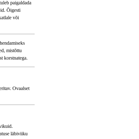
tuleb paigaldada
id. Õigesti
katlale või
 ühendamiseks
ed, mistõttu
t korstnatega.
eritav. Ovaalset
vikuid.
atuse läbiviiku