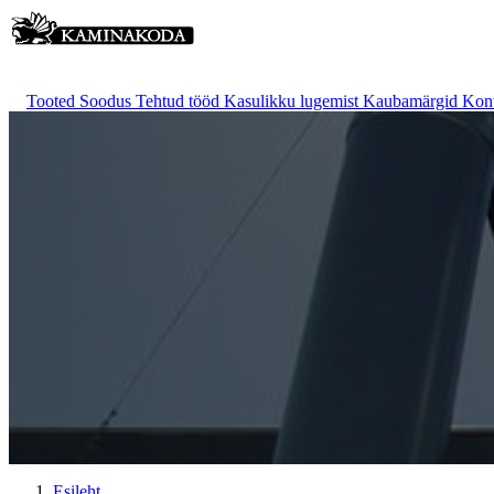
Tooted
Soodus
Tehtud tööd
Kasulikku lugemist
Kaubamärgid
Kon
Esileht