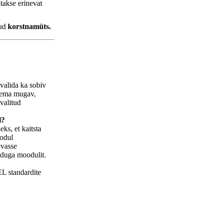
atakse erinevat
tud
korstnamüts.
valida ka sobiv
olema mugav,
 valitud
l?
ks, et kaitsta
oodul
evasse
õduga moodulit.
EL standardite