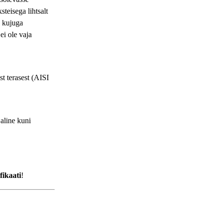
teisega lihtsalt
e kujuga
i ole vaja
t terasest (AISI
aline kuni
fikaati
!