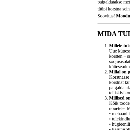
paigaldatakse met
tüüpi korstna sein
Soovitus!
Moodul
MIDA TU
Millele tu
Uue küttese
korsten – 
soojusisola
kütteseadm
Millal on 
Korstnasse 
korstnat k
paigaldatak
telliskivik
Millised o
Kõik toodet
nõuetele. M
• mehaanili
• tulekindlu
• hügieenil
• kasutusoh