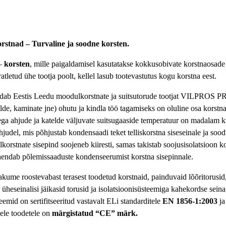
rstnad – Turvaline ja soodne korsten.
 –
korsten
, mille paigaldamisel kasutatakse kokkusobivate korstnaosade
tletud ühe tootja poolt, kellel lasub tootevastutus kogu korstna eest.
ndab Eestis Leedu moodulkorstnate ja suitsutorude tootjat VILPR
elde, kaminate jne) ohutu ja kindla töö tagamiseks on oluline osa korstn
ega ahjude ja katelde väljuvate suitsugaaside temperatuur on madalam k
 ahjudel, mis põhjustab kondensaadi teket telliskorstna siseseinale ja sood
korstnate sisepind soojeneb kiiresti, samas takistab soojusisolatsioon ko
hendab põlemissaaduste kondenseerumist korstna sisepinnale.
akume roostevabast terasest toodetud korstnaid, painduvaid lõõritorusid
üheseinalisi jäikasid torusid ja isolatsioonisüsteemiga kahekordse seina
emid on sertifitseeritud vastavalt ELi standarditele
EN 1856-1:2003
j
dele toodetele on
märgistatud “CE” märk.