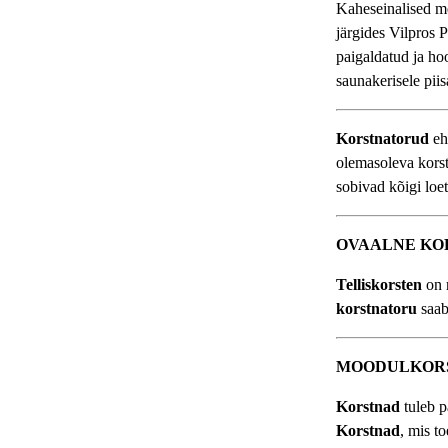
Kaheseinalised me
järgides Vilpros 
paigaldatud ja h
saunakerisele pii
Korstnatorud
e
olemasoleva kors
sobivad kõigi loe
OVAALNE KO
Telliskorsten
on r
korstnatoru
saab
MOODULKORS
Korstnad
tuleb p
Korstnad
, mis t