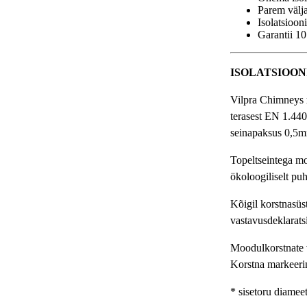
Parem välj
Isolatsioon
Garantii 10
ISOLATSIOO
Vilpra Chimneys
terasest EN 1.440
seinapaksus 0,5
Topeltseintega mo
ökoloogiliselt puh
Kõigil korstnasüs
vastavusdeklaratsi
Moodulkorstnate vä
Korstna markeeri
* sisetoru diame