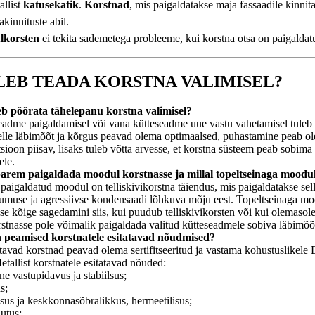
allist
katusekatik
.
Korstnad
, mis paigaldatakse maja fassaadile kinnit
akinnituste abil.
korsten
ei tekita sademetega probleeme, kui korstna otsa on paigalda
LEB TEADA KORSTNA VALIMISEL?
leb pöörata tähelepanu korstna valimisel?
adme paigaldamisel või vana kütteseadme uue vastu vahetamisel tuleb 
selle läbimõõt ja kõrgus peavad olema optimaalsed, puhastamine peab 
tsioon piisav, lisaks tuleb võtta arvesse, et korstna süsteem peab sobima
ele.
parem paigaldada moodul korstnasse ja millal topeltseinaga moodu
paigaldatud moodul on telliskivikorstna täiendus, mis paigaldatakse selle
uumuse ja agressiivse kondensaadi lõhkuva mõju eest. Topeltseinaga m
se kõige sagedamini siis, kui puudub telliskivikorsten või kui olemasol
orstnasse pole võimalik paigaldada valitud kütteseadmele sobiva läbimõ
n peamised korstnatele esitatavad nõudmised?
avad korstnad peavad olema sertifitseeritud ja vastama kohustuslikele 
etallist korstnatele esitatavad nõuded:
ne vastupidavus ja stabiilsus;
s;
isus ja keskkonnasõbralikkus, hermeetilisus;
utus;