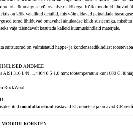
torud olla ümmarguse või ovaalse ristlõikega. Kõik moodulid liituvad üks
lektis on kõik vajalikud detailid, mis võimaldavad paigaldada igasugus
used torud ühilduvad omavahel ainulaadse klikk süsteemiga, mistõttu e
iseks vaja täiendavalt kasutada kalleid kuumuskindlaid materjale.
ta suitsutorud on valmistatud happe- ja kondensaadikindlast roostevabas
EHNILISED ANDMED
s AISI 316 L/N; 1,4404 0,5-1,0 mm; töötemperatuur kuni 600 C, lühiaj
oon RockWool
ID
isoleeritud
moodulkorstnad
vastavad EL nõuetele ja omavad
CE serti
D MOODULKORSTEN