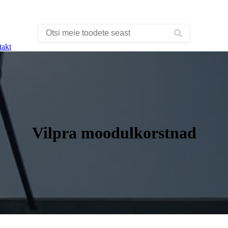
takt
Vilpra moodulkorstnad