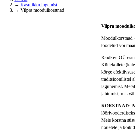
→
Kasulikku lugemist
→
Vilpra moodulkorstnad
Vilpra moodulko
Moodulkorstnad
toodetud või määra
Raidkivi OÜ esi
Küttekollete (kat
kõrge efektiivsus
traditsioonilistel
lagunemist. Metall
jahtumist, mis vä
KORSTNAD
: P
lõõrivooderdiseks 
Meie korstna süste
nõuetele ja kõiki