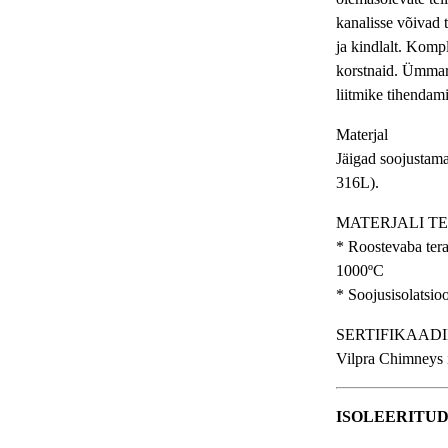
kanalisse võivad 
ja kindlalt. Komp
korstnaid. Ümmarg
liitmike tihendam
Materjal
Jäigad soojustama
316L).
MATERJALI T
* Roostevaba tera
1000ºC
* Soojusisolatsi
SERTIFIKAAD
Vilpra Chimneys 
ISOLEERITU