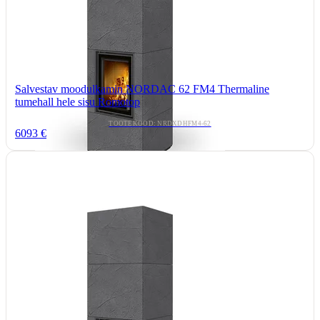
Salvestav moodulkamin NORDAC 62 FM4 Thermaline
tumehall hele sisu Romotop
TOOTEKOOD: NRDXDHFM4-62
6093 €