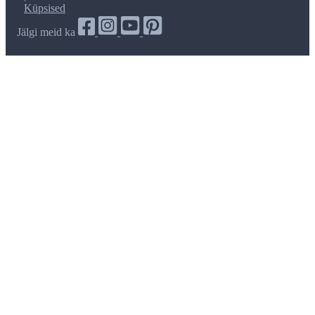
Küpsised
Jälgi meid ka