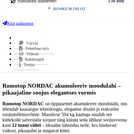
Suitsutoru diameeter:
150 mm
ROHKEM INFOT
Ukse kõrgus:
465 mm
Ukse laius:
341 mm
Küsi pakkumist
Võimsus (min-maks):
3,9–10,0 kW
Kasutegur:
85 %
Lisainfo
Värvid
Keskmine puidu tarbimine:
2.2 kg/h
Tehniline info
Miinimum tõmme:
12 Pa
Videod
Suitsutoru ühendus:
Pealt või Tagant
Kataloogid
Suitsutoru ühenduse kõrgus:
1513 mm
Tootja
Uks avaneb:
Küljele
Kütus:
Puu
Romotop NORDAC akumuleeriv moodulahi –
Vastab
EN 13 240, 15a B–VG, Din +, BimschV
normidele:
2
pikaajaline soojus elegantses vormis
Garantii:
2 aastat
Romotop NORDAC
on tipptasemel akumuleeriv moodulahi, mis
Energiaklass:
ühendab kaasaegse tehnoloogia, elegantse disaini ja erakordse
VÄHEM INFOT
soojustalletusvõime. Massiivse 594 kg kaaluga suudab see
küttekolle salvestada soojust ning kiirata seda ühtlase soojusvoona
kuni
12 tunni vältel
– ideaalne lahendus neile, kes hindavad
vaikset, pikaajalist ja mugavat kütet.