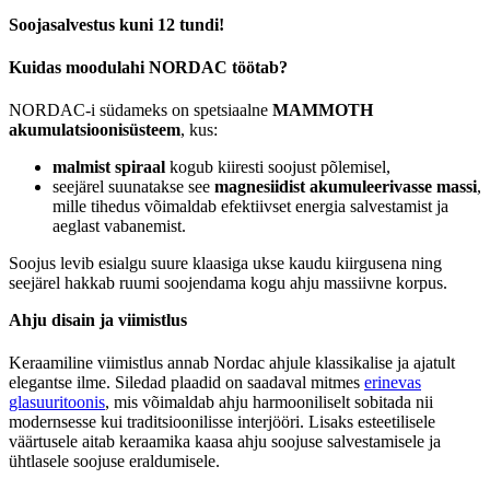
Soojasalvestus kuni 12 tundi!
Kuidas moodulahi NORDAC töötab?
NORDAC-i südameks on spetsiaalne
MAMMOTH
akumulatsioonisüsteem
, kus:
malmist spiraal
kogub kiiresti soojust põlemisel,
seejärel suunatakse see
magnesiidist akumuleerivasse massi
,
mille tihedus võimaldab efektiivset energia salvestamist ja
aeglast vabanemist.
Soojus levib esialgu suure klaasiga ukse kaudu kiirgusena ning
seejärel hakkab ruumi soojendama kogu ahju massiivne korpus.
Ahju disain ja viimistlus
Keraamiline viimistlus annab Nordac ahjule klassikalise ja ajatult
elegantse ilme. Siledad plaadid on saadaval mitmes
erinevas
glasuuritoonis
, mis võimaldab ahju harmooniliselt sobitada nii
modernsesse kui traditsioonilisse interjööri. Lisaks esteetilisele
väärtusele aitab keraamika kaasa ahju soojuse salvestamisele ja
ühtlasele soojuse eraldumisele.