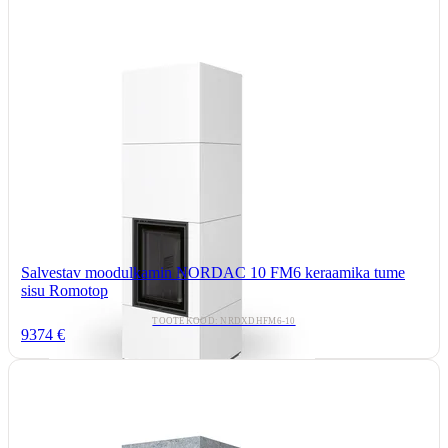
Salvestav moodulkamin NORDAC 10 FM6 keraamika tume
sisu Romotop
TOOTEKOOD: NRDXDHFM6-10
9374 €