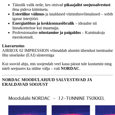
Täiuslik valik neile, kes otsivad
pikaajalist soojussalvestust
ilma pideva kütmiseta.
Esteetiline välimus
ja laialdased viimistlusvõimalused – sobib
igasse interjööri.
Energiatõhus ja keskkonnasõbralik
– ideaalne nii
linnakorterisse kui maamajja.
Professionaalne
nõustamine ja paigaldus
– Kaminakoja
meeskonnalt.
Lisavarustus
AIRBOX 02 IMPRESSION võimaldab alumist ühendust tsentraalse
õhu sisselaske (EAI) süsteemiga
Kui soovid ahju, mis soojendab veel kaua pärast tule kustumist ning
näeb seejuures ka stiilne välja – vali
NORDAC
.
NORDAC MOODULAHJUD SALVESTAVAD JA
ERALDAVAD SOOJUST