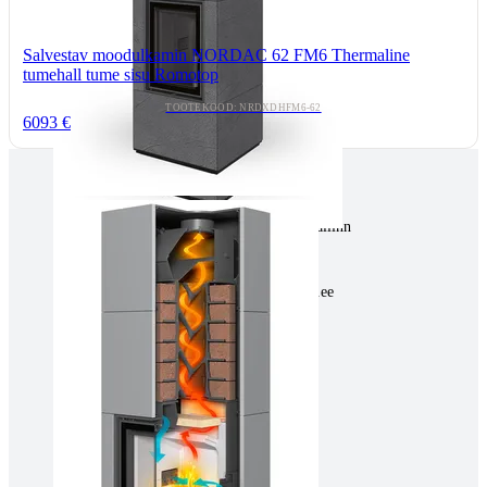
Salvestav moodulkamin NORDAC 62 FM6 Thermaline
tumehall tume sisu Romotop
TOOTEKOOD: NRDXDHFM6-62
6093 €
Tallinnas kaminasalong
Pärnu mnt. 139E/2, 11317, Tallinn
(+372) 677 6977
kaminakoda@kaminakoda.ee
E-R 10:00-18:30
Tartus kivi töötlemine
Tähe 127E, Tartu
(+372) 747 7107