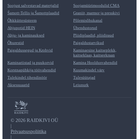
Soojust salvestavad materjalid
Soojamüürimoodulid CMA
Šamott-Tellis ja Šamottplaadid
Graniit, marmor ja presskivi
Õhkküttesüsteem
Põlemisõhukanal
Ahjupotid HEIN
Ühendustorud
Ahju- ja kaminauksed
Pliidiplaadid, pliidiraud
Õhurestid
Paigaldustarvikud
Paigaldussegud ja Krohvid
Kaminaesine kaitseplekk,
kaitseklaas, kaitseekraan
Kaminariistad ja puukorvid
Kamina Hooldusvahendid
Korstnapühkija töövahendid
Kuumakindel värv
Tulekindel tihendinöör
Tulesüütajad
Aksessuaarid
Leiunurk
©
2026 RAIDKIVI OÜ
|
Privaatsuspoliitika
|