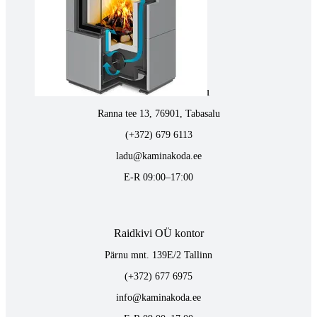
vaino@raidkivi.ee
E-R 09:00–17:00
Tabasalus kamina ladu
Ranna tee 13, 76901, Tabasalu
(+372) 679 6113
ladu@kaminakoda.ee
E-R 09:00–17:00
Raidkivi OÜ kontor
Pärnu mnt. 139E/2 Tallinn
(+372) 677 6975
info@kaminakoda.ee