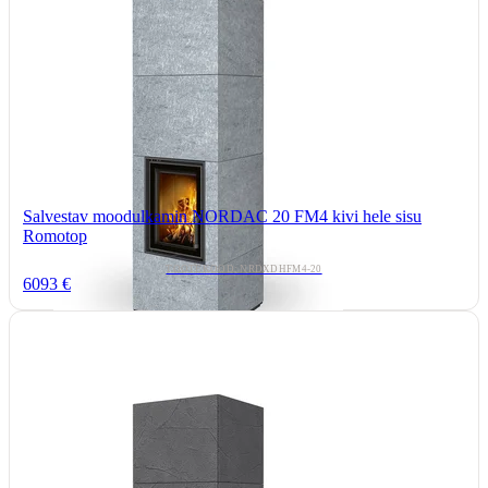
Salvestav moodulkamin NORDAC 20 FM4 kivi hele sisu
Romotop
TOOTEKOOD: NRDXDHFM4-20
6093 €