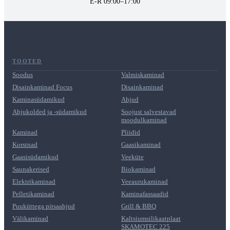
E-R 09:00–17:00
TOOTED
Soodus
Valmiskaminad
Disainkaminad Focus
Disainkaminad
Kaminasüdamikud
Ahjud
Ahjukolded ja -südamikud
Soojust salvestavad
moodulkaminad
Kaminad
Pliidid
Korstnad
Gaasikaminad
Gaasisüdamikud
Veeküte
Saunakerised
Biokaminad
Elektrikaminad
Veeaurukaminad
Pelletikaminad
Kaminafassaadid
Puuküttega pitsaahjud
Grill & BBQ
Välikaminad
Kaltsiumsilikaatplaat
SKAMOTEC 225