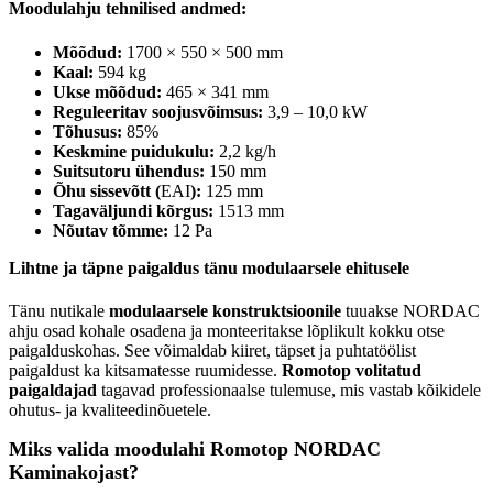
Moodulahju tehnilised andmed:
Mõõdud:
1700 × 550 × 500 mm
Kaal:
594 kg
Ukse mõõdud:
465 × 341 mm
Reguleeritav soojusvõimsus:
3,9 – 10,0 kW
Tõhusus:
85%
Keskmine puidukulu:
2,2 kg/h
Suitsutoru ühendus:
150 mm
Õhu sissevõtt (
EAI
):
125 mm
Tagaväljundi kõrgus:
1513 mm
Nõutav tõmme:
12 Pa
Lihtne ja täpne paigaldus tänu modulaarsele ehitusele
Tänu nutikale
modulaarsele konstruktsioonile
tuuakse NORDAC
ahju osad kohale osadena ja monteeritakse lõplikult kokku otse
paigalduskohas. See võimaldab kiiret, täpset ja puhtatöölist
paigaldust ka kitsamatesse ruumidesse.
Romotop volitatud
paigaldajad
tagavad professionaalse tulemuse, mis vastab kõikidele
ohutus- ja kvaliteedinõuetele.
Miks valida moodulahi Romotop NORDAC
Kaminakojast?