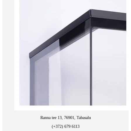
Pärnu mnt. 139E/2, 11317, Tallinn
(+372) 677 6977
kaminakoda@kaminakoda.ee
E-R 10:00-18:30
Tartus kivi töötlemine
Tähe 127E, Tartu
(+372) 747 7107
vaino@raidkivi.ee
E-R 09:00–17:00
Tabasalus kamina ladu
Ranna tee 13, 76901, Tabasalu
(+372) 679 6113