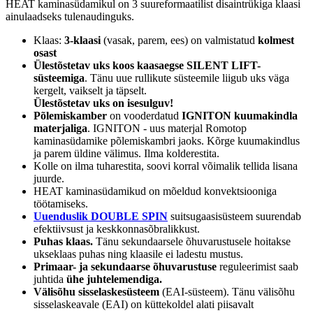
HEAT kaminasüdamikul on 3 suureformaatilist disaintrükiga klaasi
Garantii:
2 aastat
ainulaadseks tulenaudinguks.
Energiaklass:
VÄHEM INFOT
Klaas:
3-klaasi
(vasak, parem, ees) on valmistatud
kolmest
osast
Ülestõstetav uks koos kaasaegse SILENT LIFT-
süsteemiga
. Tänu uue rullikute süsteemile liigub uks väga
kergelt, vaikselt ja täpselt.
Ülestõstetav uks on isesulguv!
Põlemiskamber
on vooderdatud
IGNITON kuumakindla
materjaliga
. IGNITON - uus materjal Romotop
kaminasüdamike põlemiskambri jaoks. Kõrge kuumakindlus
ja parem üldine välimus. Ilma kolderestita.
Kolle on ilma tuharestita, soovi korral võimalik tellida lisana
juurde.
HEAT kaminasüdamikud on mõeldud konvektsiooniga
töötamiseks.
Uuenduslik DOUBLE SPIN
suitsugaasisüsteem suurendab
efektiivsust ja keskkonnasõbralikkust.
Puhas klaas.
Tänu sekundaarsele õhuvarustusele hoitakse
ukseklaas puhas ning klaasile ei ladestu mustus.
Primaar- ja sekundaarse õhuvarustuse
reguleerimist saab
juhtida
ühe juhtelemendiga.
Välisõhu sisselaskesüsteem
(EAI-süsteem). Tänu välisõhu
sisselaskeavale (EAI) on küttekoldel alati piisavalt