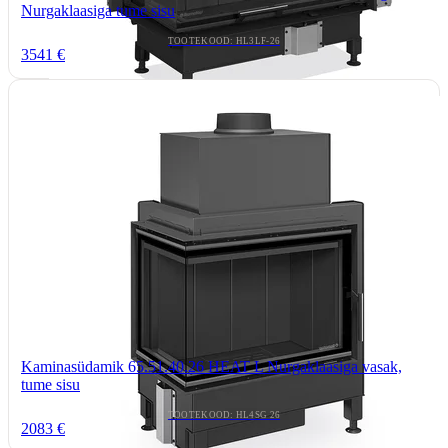
Nurgaklaasiga tume sisu
TOOTEKOOD: HL3LF-26
3541 €
Kaminasüdamik 65.51.40.26 HEAT L Nurgaklaasiga vasak,
tume sisu
TOOTEKOOD: HL4SG 26
2083 €