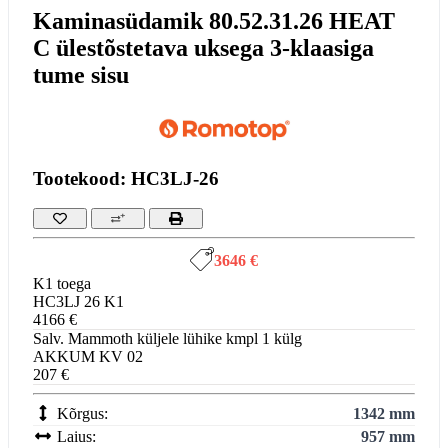
Kaminasüdamik 80.52.31.26 HEAT
C ülestõstetava uksega 3-klaasiga
tume sisu
Tootekood: HC3LJ-26
3646 €
K1 toega
HC3LJ 26 K1
4166 €
Salv. Mammoth küljele lühike kmpl 1 külg
AKKUM KV 02
207 €
Kõrgus:
1342 mm
Laius:
957 mm