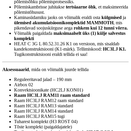
põlemisõhku põlemisprotsessiks.
Põlemiskambrisse juhitakse
tertsiaarne õhk
, et maksimeerida
põlemistõhusust.
Kaminasüdamiku jaoks on võimalik eraldi osta
külgmised
ja
ülemised akumulatsioonikomplektid MAMMOTH
, mis
pikendavad soojuskiirguse aega
rohkem kui 12 tunni võrra.
Võimalik paigaldada
maksimaalselt üks (1) külje salvestus
komplekti
HEAT C 3G L 80.52.31.26 K1 on versioon, mis sisaldab
kandekonstruktsiooni (K1-märk). Tellimiskood:
HC3LJ K1.
Tugikonstruktsiooni eraldi tellida ei saa!
Aksessuaarid
, mida on võimalik juurde tellida
Reguleeritavad jalad – 190 mm
Airbox 02
Konvektsioonikate (HC2LJ KON01)
Raam HC3LJ RAM11 raam standard
Raam HC3LJ RAM12 raam standard
Raam HC3LJ RAM13 standard
Raam HC3LJ RAM14 standard
Raam HC3LJ RAM15 tugi
Tuharest komplekt (H3 ROST 04)
Tõste komplekt (paigaldajatele)