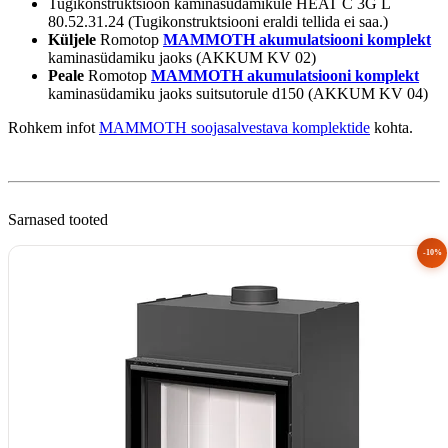
Tugikonstruktsioon kaminasüdamikule HEAT C 3G L
80.52.31.24 (Tugikonstruktsiooni eraldi tellida ei saa.)
Küljele
Romotop
MAMMOTH akumulatsiooni komplekt
kaminasüdamiku jaoks (AKKUM KV 02)
Peale
Romotop
MAMMOTH akumulatsiooni komplekt
kaminasüdamiku jaoks suitsutorule d150 (AKKUM KV 04)
Rohkem infot
MAMMOTH soojasalvestava komplektide
kohta.
Sarnased tooted
-10%