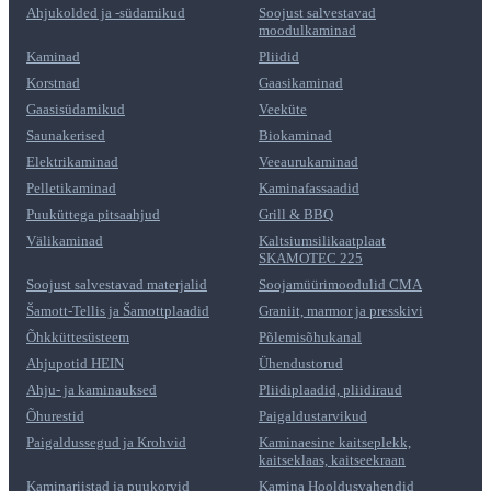
Ahjukolded ja -südamikud
Soojust salvestavad
moodulkaminad
Kaminad
Pliidid
Korstnad
Gaasikaminad
Gaasisüdamikud
Veeküte
Saunakerised
Biokaminad
Elektrikaminad
Veeaurukaminad
Pelletikaminad
Kaminafassaadid
Puuküttega pitsaahjud
Grill & BBQ
Välikaminad
Kaltsiumsilikaatplaat
SKAMOTEC 225
Soojust salvestavad materjalid
Soojamüürimoodulid CMA
Šamott-Tellis ja Šamottplaadid
Graniit, marmor ja presskivi
Õhkküttesüsteem
Põlemisõhukanal
Ahjupotid HEIN
Ühendustorud
Ahju- ja kaminauksed
Pliidiplaadid, pliidiraud
Õhurestid
Paigaldustarvikud
Paigaldussegud ja Krohvid
Kaminaesine kaitseplekk,
kaitseklaas, kaitseekraan
Kaminariistad ja puukorvid
Kamina Hooldusvahendid