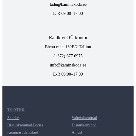
ladu@kaminakoda.ee
E-R 09:00–17:00
Raidkivi OÜ kontor
Pärnu mnt. 139E/2 Tallinn
(+372) 677 6975
info@kaminakoda.ee
E-R 09:00–17:00
TOOTED
Soodus
Valmiskaminad
Disainkaminad Focus
Disainkaminad
Kaminasüdamikud
Ahjud