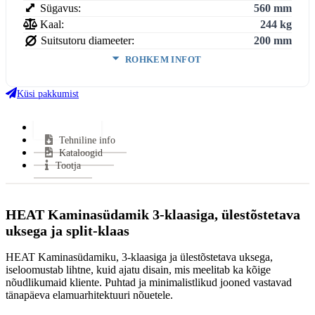
Sügavus:
560 mm
Kaal:
244 kg
Suitsutoru diameeter:
200 mm
ROHKEM INFOT
Ukse kõrgus:
468 mm
Ukse laius:
804 mm
Küsi pakkumist
Ukse sügavus:
305 mm
Võimsus (min-maks):
5,0–12,9 kW
Lisainfo
Tehniline info
Kasutegur:
80 %
Kataloogid
Keskmine puidu tarbimine:
2.8 kg/h
Tootja
Keskmine suitsugaaside temperatuur:
268 °C
Miinimum tõmme:
12 Pa
Suitsutoru ühendus:
Pealt
HEAT Kaminasüdamik 3-klaasiga, ülestõstetava
Klaasi kuju:
3-klaasiga
uksega ja split-klaas
Uks avaneb:
Ülesse ja Küljele
Materjal:
Teras
HEAT Kaminasüdamiku, 3-klaasiga ja ülestõstetava uksega,
iseloomustab lihtne, kuid ajatu disain, mis meelitab ka kõige
Kütus:
Puu
nõudlikumaid kliente. Puhtad ja minimalistlikud jooned vastavad
Soojasalvestus element:
Jah
tänapäeva elamuarhitektuuri nõuetele.
Vastab normidele:
Ecodesign, BImSchV2, CE