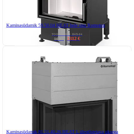
Kaminasüdamik 59.50.04 HEAT hele sisu Romotop
TOOTEKOOD: H4N-04
1312 €
1458 €
Kaminasüdamik 81.51.40.26 HEAT L ülestõstetava uksega