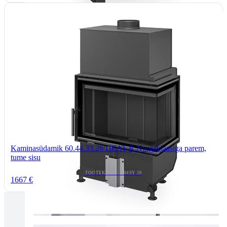
Kaminasüdamik 60.44.33.26 HEAT R Nurgaklaasiga parem,
tume sisu
TOOTEKOOD: HR4SY 26
1667 €
Tallinnas kaminasalong