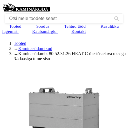
Tooted
Soodus
Tehtud tööd
Kasulikku
lugemist
Kaubamärgid
Kontakt
Tooted
→
Kaminasüdamikud
→
Kaminasüdamik 80.52.31.26 HEAT C ülestõstetava uksega
3-klaasiga tume sisu