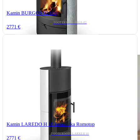
Kamin BURGOS 02 kivi
TOOTEKOOD: BRGS-02
2771 €
Kamin LAREDO H 10 keraamika Romotop
TOOTEKOOD: LARXEH 10
2771 €