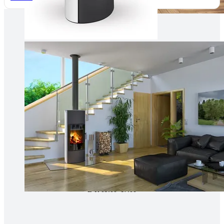
Tallinnas kaminasalong
Pärnu mnt. 139E/2, 11317, Tallinn
(+372) 677 6977
kaminakoda@kaminakoda.ee
E-R 10:00-18:30
Tartus kivi töötlemine
Tähe 127E, Tartu
(+372) 747 7107
vaino@raidkivi.ee
E-R 09:00–17:00