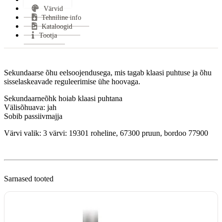
Värvid
Suitsutoru ühenduse kõrgus:
707 mm
Tehniline info
Klaasi kuju:
Sirge
Kataloogid
Uks avaneb:
Küljele
Tootja
Materjal:
Teras
Kütus:
Puu
Garantii:
2 aastat
Sekundaarse õhu eelsoojendusega, mis tagab klaasi puhtuse ja õhu
Energiaklass:
sisselaskeavade reguleerimise ühe hoovaga.
VÄHEM INFOT
Sekundaarneõhk hoiab klaasi puhtana
Välisõhuava: jah
Sobib passiivmajja
Värvi valik: 3 värvi: 19301 roheline, 67300 pruun, bordoo 77900
Sarnased tooted