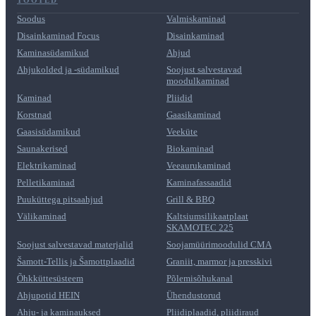
TOOTED
Soodus
Valmiskaminad
Disainkaminad Focus
Disainkaminad
Kaminasüdamikud
Ahjud
Ahjukolded ja -südamikud
Soojust salvestavad
moodulkaminad
Kaminad
Pliidid
Korstnad
Gaasikaminad
Gaasisüdamikud
Veeküte
Saunakerised
Biokaminad
Elektrikaminad
Veeaurukaminad
Pelletikaminad
Kaminafassaadid
Puuküttega pitsaahjud
Grill & BBQ
Välikaminad
Kaltsiumsilikaatplaat
SKAMOTEC 225
Soojust salvestavad materjalid
Soojamüürimoodulid CMA
Šamott-Tellis ja Šamottplaadid
Graniit, marmor ja presskivi
Õhkküttesüsteem
Põlemisõhukanal
Ahjupotid HEIN
Ühendustorud
Ahju- ja kaminauksed
Pliidiplaadid, pliidiraud