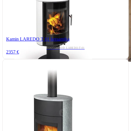
Kamin LAREDO T 01 keraamika
TOOTEKOOD: LAREDO-T-01
2357 €