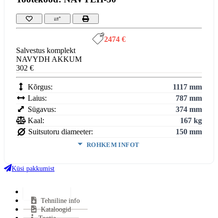
2474 €
Salvestus komplekt
NAVYDH AKKUM
302 €
Kõrgus:
1117 mm
Laius:
787 mm
Sügavus:
374 mm
Kaal:
167 kg
Suitsutoru diameeter:
150 mm
ROHKEM INFOT
Võimsus (min-maks):
3,6-9,2 kW
Kasutegur:
81.69999999999999 %
Küsi pakkumist
Keskmine puidu tarbimine:
2 kg/h
Miinimum tõmme:
12 Pa
Lisainfo
Tehniline info
Suitsutoru ühendus:
Pealt või Tagant
Kataloogid
Suitsutoru ühenduse kõrgus:
787 mm