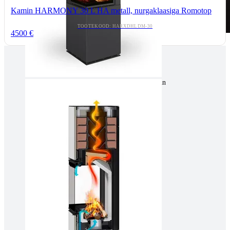
Kamin HARMONY 30 L HA metall, nurgaklaasiga Romotop
TOOTEKOOD: HARXDHLDM-30
4500 €
Tallinnas kaminasalong
Pärnu mnt. 139E/2, 11317, Tallinn
(+372) 677 6977
kaminakoda@kaminakoda.ee
E-R 10:00-18:30
Tartus kivi töötlemine
Tähe 127E, Tartu
(+372) 747 7107
vaino@raidkivi.ee