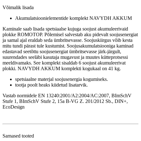
Võimalik lisada
Akumulatsioonielementide komplekt NAVYDH AKKUM
Kaminale saab lisada spetsiaalse kujuga soojust akumuleerivaid
plokke ROMOTOP. Põlemisel salvestab aku pidevalt soojusenergiat
ja samal ajal eraldab seda ümbritsevasse. Soojuskiirgus võib kesta
mitu tundi pärast tule kustumist. Soojusakumulatsiooniga kaminad
edastavad seetõttu soojusenergiat ümbritsevasse järk-järgult,
suurendades seeläbi kasutaja mugavust ja muutes kütteprotsessi
meeldivamaks. See komplekt sisaldab 6 soojust akumuleerivat
plokki. NAVYDH AKKUM komplekti kogukaal on 41 kg.
spetsiaalne materjal soojusenergia kogumiseks.
tootja poolt heaks kiidetud lisatarvik.
Vastab normidele EN 13240:2001/A2:2004/AC:2007, BImSchV
Stufe 1, BImSchV Stufe 2, 15a B-VG Z. 201/2012 Sb., DIN+,
EcoDesign
Sarnased tooted