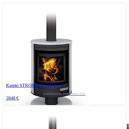
Kamin STROMBOLI N01 kivi
TOOTEKOOD: STROMBOLI-N01
2848 €