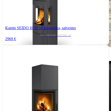
Kamin SEIDO H 3S 10 keraamika, salvestus
TOOTEKOOD: SEIYEHG-10
2969 €