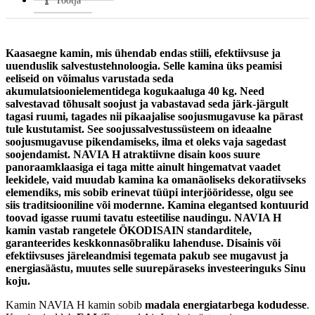
Tootja
Uks avaneb:
Küljele
Soojasalvestus element:
Jah
Vastab
EN 13 240, 15a B–VG, Din +, BimschV
Kaasaegne kamin, mis ühendab endas stiili, efektiivsuse ja
normidele:
2
uuenduslik salvestustehnoloogia. Selle kamina üks peamisi
Garantii:
2 aastat
eeliseid on võimalus varustada seda
VÄHEM INFOT
akumulatsioonielementidega kogukaaluga
40 kg. Need
salvestavad tõhusalt soojust ja vabastavad seda järk-järgult
tagasi ruumi, tagades nii pikaajalise soojusmugavuse ka pärast
tule kustutamist. See soojussalvestussüsteem on ideaalne
soojusmugavuse pikendamiseks, ilma et oleks vaja sagedast
soojendamist. NAVIA H atraktiivne disain koos suure
panoraamklaasiga ei taga mitte ainult hingematvat vaadet
leekidele, vaid muudab kamina ka omanäoliseks dekoratiivseks
elemendiks, mis sobib erinevat tüüpi interjööridesse, olgu see
siis traditsiooniline või modernne. Kamina elegantsed kontuurid
toovad igasse ruumi tavatu esteetilise naudingu. NAVIA H
kamin vastab rangetele ÖKODISAIN standarditele,
garanteerides keskkonnasõbraliku lahenduse. Disainis või
efektiivsuses järeleandmisi tegemata pakub see mugavust ja
energiasäästu, muutes selle suurepäraseks investeeringuks Sinu
koju.
Kamin NAVIA H kamin sobib
madala energiatarbega kodudesse
.