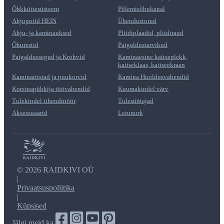
Õhkküttesüsteem
Põlemisõhukanal
Ahjupotid HEIN
Ühendustorud
Ahju- ja kaminauksed
Pliidiplaadid, pliidiraud
Õhurestid
Paigaldustarvikud
Paigaldussegud ja Krohvid
Kaminaesine kaitseplekk,
kaitseklaas, kaitseekraan
Kaminariistad ja puukorvid
Kamina Hooldusvahendid
Korstnapühkija töövahendid
Kuumakindel värv
Tulekindel tihendinöör
Tulesüütajad
Aksessuaarid
Leiunurk
©
2026 RAIDKIVI OÜ
|
Privaatsuspoliitika
|
Küpsised
Jälgi meid ka