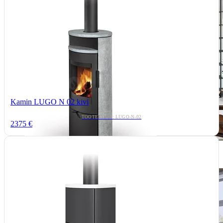
Kamin LUGO N 02 kivi
TOOTEKOOD: LUGO-N-02
2375 €