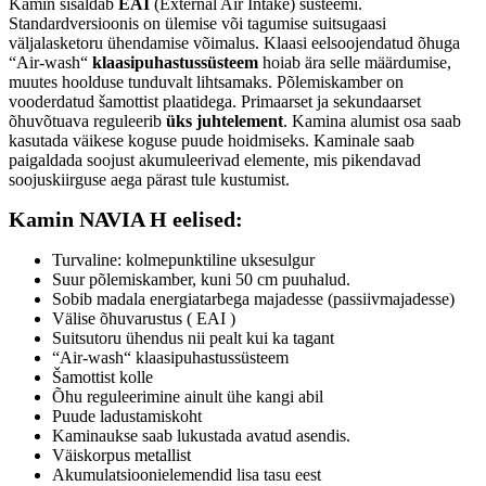
Kamin sisaldab
EAI
(External Air Intake) süsteemi.
Standardversioonis on ülemise või tagumise suitsugaasi
väljalasketoru ühendamise võimalus. Klaasi eelsoojendatud õhuga
“Air-wash“
klaasipuhastussüsteem
hoiab ära selle määrdumise,
muutes hoolduse tunduvalt lihtsamaks. Põlemiskamber on
vooderdatud šamottist plaatidega. Primaarset ja sekundaarset
õhuvõtuava reguleerib
üks juhtelement
. Kamina alumist osa saab
kasutada väikese koguse puude hoidmiseks. Kaminale saab
paigaldada soojust akumuleerivad elemente, mis pikendavad
soojuskiirguse aega pärast tule kustumist.
Kamin NAVIA H eelised:
Turvaline: kolmepunktiline uksesulgur
Suur põlemiskamber, kuni 50 cm puuhalud.
Sobib madala energiatarbega majadesse (passiivmajadesse)
Välise õhuvarustus ( EAI )
Suitsutoru ühendus nii pealt kui ka tagant
“Air-wash“ klaasipuhastussüsteem
Šamottist kolle
Õhu reguleerimine ainult ühe kangi abil
Puude ladustamiskoht
Kaminaukse saab lukustada avatud asendis.
Väiskorpus metallist
Akumulatsioonielemendid lisa tasu eest