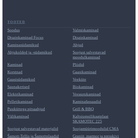
TOOTED
Soodus
Valmiskaminad
Disainkaminad Focus
Disainkaminad
Kaminasüdamikud
Ahjud
Ahjukolded ja -südamikud
Soojust salvestavad
moodulkaminad
Kaminad
Pliidid
Korstnad
Gaasikaminad
Gaasisüdamikud
Veeküte
Saunakerised
Biokaminad
Elektrikaminad
Veeaurukaminad
Pelletikaminad
Kaminafassaadid
Puuküttega pitsaahjud
Grill & BBQ
Välikaminad
Kaltsiumsilikaatplaat
SKAMOTEC 225
Soojust salvestavad materjalid
Soojamüürimoodulid CMA
Šamott-Tellis ja Šamottplaadid
Graniit, marmor ja presskivi