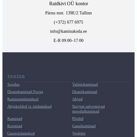
Raidkivi OÜ kontor
Pärnu mnt. 139E/2 Tallinn
(+372) 677 6975
info@kaminakoda.ee
E-R 09:00–17:00
TOOTED
Soodus
Valmiskaminad
Disainkaminad Focus
Disainkaminad
Kaminasüdamikud
Ahjud
Ahjukolded ja -südamikud
Soojust salvestavad
moodulkaminad
Kaminad
Pliidid
Korstnad
Gaasikaminad
Gaasisüdamikud
Veeküte