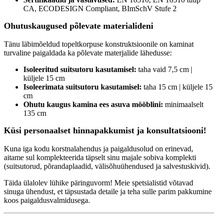
CA, ECODESIGN Compliant, BImSchV Stufe 2
Ohutuskaugused põlevate materialideni
Tänu läbimõeldud topeltkorpuse konstruktsioonile on kaminat
turvaline paigaldada ka põlevate materjalide lähedusse:
Isoleeritud suitsutoru kasutamisel:
taha vaid 7,5 cm |
küljele 15 cm
Isoleerimata suitsutoru kasutamisel:
taha 15 cm | küljele 15
cm
Ohutu kaugus kamina ees asuva mööblini:
minimaalselt
135 cm
Küsi personaalset hinnapakkumist ja konsultatsiooni!
Kuna iga kodu korstnalahendus ja paigaldusolud on erinevad,
aitame sul komplekteerida täpselt sinu majale sobiva komplekti
(suitsutorud, põrandaplaadid, välisõhuühendused ja salvestuskivid).
Täida ülalolev lühike päringuvorm! Meie spetsialistid võtavad
sinuga ühendust, et täpsustada detaile ja teha sulle parim pakkumine
koos paigaldusvalmidusega.