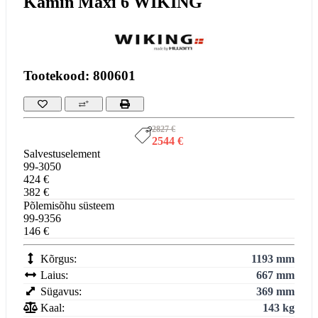
Kamin Maxi 6 WIKING
Tootekood: 800601
2827 €
2544 €
Salvestuselement
99-3050
424 €
382 €
Põlemisõhu süsteem
99-9356
146 €
Kõrgus:
1193 mm
Laius:
667 mm
Sügavus:
369 mm
Kaal:
143 kg