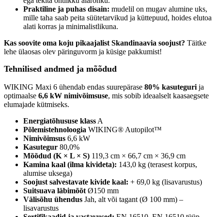
ega tekita ohtlikku alarõhku.
Praktiline ja puhas disain:
mudelil on mugav alumine uks,
mille taha saab peita süütetarvikud ja küttepuud, hoides elutoa
alati korras ja minimalistlikuna.
Kas soovite oma koju pikaajalist Skandinaavia soojust?
Täitke
lehe ülaosas olev päringuvorm ja küsige pakkumist!
Tehnilised andmed ja mõõdud
WIKING Maxi 6 ühendab endas suurepärase
80% kasuteguri
ja
optimaalse
6,6 kW nimivõimsuse
, mis sobib ideaalselt kaasaegsete
elumajade kütmiseks.
Energiatõhususe klass
A
Põlemistehnoloogia
WIKING® Autopilot™
Nimivõimsus
6,6 kW
Kasutegur
80,0%
Mõõdud (K × L × S)
119,3 cm × 66,7 cm × 36,9 cm
Kamina kaal (ilma kivideta):
143,0 kg (terasest korpus,
alumise uksega)
Soojust salvestavate kivide kaal:
+ 69,0 kg (lisavarustus)
Suitsuava läbimõõt
Ø150 mm
Välisõhu ühendus
Jah, alt või tagant (Ø 100 mm) –
lisavarustus
Sertifikaadid ja vastavused:
EN 16510, EN 16510 tüüp