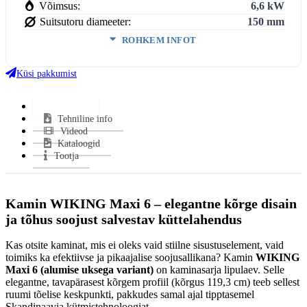
Võimsus:
6,6 kW
Suitsutoru diameeter:
150 mm
ROHKEM INFOT
Kasutegur:
80 %
Miinimum tõmme:
12 Pa
Küsi pakkumist
Suitsutoru ühendus:
Pealt, Tagant
Klaasi kuju:
Sirge
Lisainfo
Tehniline info
Värv:
Must
Videod
Uks avaneb:
Küljele
Kataloogid
Kütus:
Puu
Tootja
Soojasalvestus element:
Jah
Vastab
EN 16510, EN 16510 tüüp CA, BImSchV
normidele:
Stufe 2, ECODESIGN
Kamin WIKING Maxi 6 – elegantne kõrge disain
Garantii:
2 aastat
ja tõhus soojust salvestav küttelahendus
Energiaklass:
Kas otsite kaminat, mis ei oleks vaid stiilne sisustuselement, vaid
VÄHEM INFOT
toimiks ka efektiivse ja pikaajalise soojusallikana? Kamin
WIKING
Maxi 6 (alumise uksega variant)
on kaminasarja lipulaev. Selle
elegantne, tavapärasest kõrgem profiil (kõrgus 119,3 cm) teeb sellest
ruumi tõelise keskpunkti, pakkudes samal ajal tipptasemel
Skandinaavia kütmistehnoloogiat.