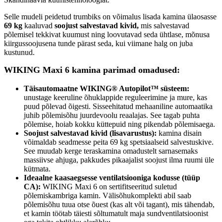
Selle mudeli peidetud trumbiks on võimalus lisada kamina ülaosasse
69 kg
kaaluvad
soojust salvestavad kivid,
mis salvestavad
põlemisel tekkivat kuumust ning loovutavad seda ühtlase, mõnusa
kiirgussoojusena tunde pärast seda, kui viimane halg on juba
kustunud.
WIKING Maxi 6 kamina parimad omadused:
Täisautomaatne WIKING® Autopilot™ süsteem:
unustage keeruline õhuklappide reguleerimine ja mure, kas
puud põlevad õigesti. Sisseehitatud mehaaniline automaatika
juhib põlemisõhu juurdevoolu reaalajas. See tagab puhta
põlemise, hoiab kokku küttepuid ning pikendab põlemisaega.
Soojust salvestavad kivid (lisavarustus):
kamina disain
võimaldab seadmesse peita 69 kg spetsiaalseid salvestuskive.
See muudab kerge teraskamina omadustelt sarnasemaks
massiivse ahjuga, pakkudes pikaajalist soojust ilma ruumi üle
kütmata.
Ideaalne kaasaegsesse ventilatsiooniga kodusse (tüüp
CA):
WIKING Maxi 6 on sertifitseeritud suletud
põlemiskambriga kamin. Välisõhukomplekti abil saab
põlemisõhu tuua otse õuest (kas alt või tagant), mis tähendab,
et kamin töötab täiesti sõltumatult maja sundventilatsioonist