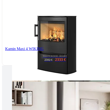
Kamin Maxi 4 WIKING
TOOTEKOOD: 800401
2333 €
2592 €
Tallinnas kaminasalong
Pärnu mnt. 139E/2, 11317, Tallinn
(+372) 677 6977
kaminakoda@kaminakoda.ee
E-R 10:00-18:30