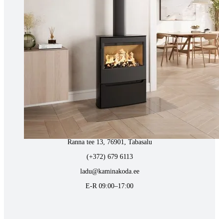
Tartus kivi töötlemine
Tähe 127E, Tartu
(+372) 747 7107
vaino@raidkivi.ee
E-R 09:00–17:00
Tabasalus kamina ladu
Ranna tee 13, 76901, Tabasalu
(+372) 679 6113
ladu@kaminakoda.ee
E-R 09:00–17:00