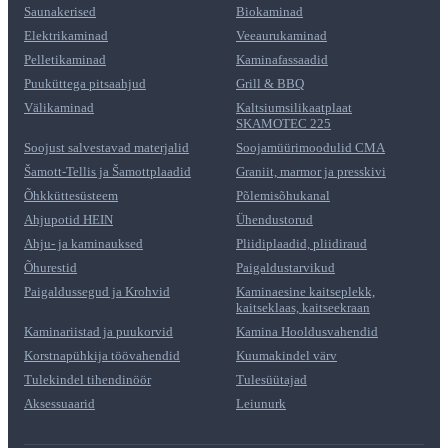
Saunakerised
Biokaminad
Elektrikaminad
Veeaurukaminad
Pelletikaminad
Kaminafassaadid
Puuküttega pitsaahjud
Grill & BBQ
Välikaminad
Kaltsiumsilikaatplaat
SKAMOTEC 225
Soojust salvestavad materjalid
Soojamüürimoodulid CMA
Šamott-Tellis ja Šamottplaadid
Graniit, marmor ja presskivi
Õhkküttesüsteem
Põlemisõhukanal
Ahjupotid HEIN
Ühendustorud
Ahju- ja kaminauksed
Pliidiplaadid, pliidiraud
Õhurestid
Paigaldustarvikud
Paigaldussegud ja Krohvid
Kaminaesine kaitseplekk,
kaitseklaas, kaitseekraan
Kaminariistad ja puukorvid
Kamina Hooldusvahendid
Korstnapühkija töövahendid
Kuumakindel värv
Tulekindel tihendinöör
Tulesüütajad
Aksessuaarid
Leiunurk