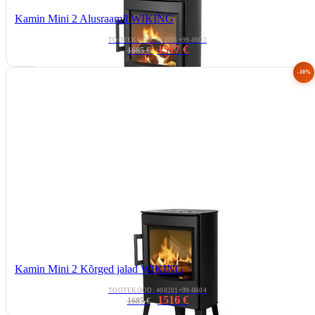
Kamin Mini 2 Alusraamil WIKING
TOOTEKOOD: 400201+99-0602
1517 €
1685 €
-10%
Kamin Mini 2 Kõrged jalad WIKING
TOOTEKOOD: 400201+99-0604
1516 €
1685 €