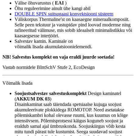
Välise õhuvarustus (
EAI
)
Õhu reguleerimine ainult ühe kangi abil
DOUBLE SPIN suitsugaasi konvektsiooni süsteem
Väliskorpus Thermaline'st on kaasaegne mineraalkomposiit.
Selle peen tekstuur ja vastupidav pind loovad modernse ning
rafineeritud välimuse, mis sobib ideaalselt minimalistlikku või
kaasaegsesse interjööri.
Salvestav kamin. Kaminale on
võimalik lisada akumulatsioonielemendi.
NB! Salvestus komplekt on vaja eraldi juurde soetada!
Vastab normidele BImSchV Stufe 2, EcoDesign
Võimalik lisada
Soojustsalvestav salvestuskomplekt
Design kaminatel
(
AKKUM DK 03
)
Disainkaminat saab täiendada spetsiaalse kujuga soojust
akumuleerivate plokkidega ROMOTOP. Need asetatakse
põlemiskambri kohal olevasse ruumi, kus kuumus on kõige
intensiivsem. Põlemisprotsessi käigus koguneb soojust ja
eraldub samal ajal ümbruskonda. Soojuskiirgus võib kesta
mitu tundi pärast tule kustumist. Seega suudavad soojust