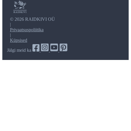
©
2026 RAIDKIVI OÜ
|
Privaatsuspoliitika
|
Küpsised
Jälgi meid ka