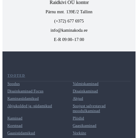
Raidkivi OÜ kontor
Pärnu mnt. 139E/2 Tallinn
(+372) 677 6975
info@kaminakoda.ee
E-R 09:00–17:00
TOOTED
Soodus
Valmiskaminad
Disainkaminad Focus
Disainkaminad
Kaminasüdamikud
Ahjud
Ahjukolded ja -südamikud
Soojust salvestavad
moodulkaminad
Kaminad
Pliidid
Korstnad
Gaasikaminad
Gaasisüdamikud
Veeküte