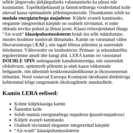
sellele järgnevaks järkjärguliseks vabastamiseks ka pärast tule
kustutamist. Topeltküljeklaasid ja šamott-tellistega vooderdatud kolle
aitavad kaasa optimaalsele põlemisprotsessile. Disainkamin sobib ka
madala energiatarbega majadesse
. Küljele avaneb kaminauks,
elegantne integreeritud käepide on osaliselt süvistatud, et mitte
rikkuda terviku puhast ja lihtsat joont. Klaasi eelsoojendatud õhuga
“Air-wash“
klaasipuhastussüsteem
hoiab ära selle määrdumise,
muutes hoolduse tunduvalt lihtsamaks. Kamin on varustatud välise
õhuvarustusega (
EAI
), mis tagab tõhusa põlemise ja suurendab
tööohutust. Välisvooder on looduskivist. Primaar- ja sekundaarõhu
reguleerimine ainult ühe kangi abil. LERA kamin on varustatud
DOUBLE SPIN
suitsugaaside kanalisüsteemiga, mis suurendab
efektiivsust, optimeerib põlemist ja aitab kaasa väiksemale
heitgaasile, mis tähendab keskkonnasäästlikumat ja ökonoomsemat
töötamist. Need vastavad Euroopa Komisjoni ökodisaini direktiiviga
kehtestatud kõige rangematele ökoloogilistele standarditele.
Kamin LERA eelised:
Kolme küljeklaasiga kamin
Šamottist kolle
Sobib madala energiatarbega majadesse
(
passiivmajadesse)
Küljele avaneb kaminauks
Osaliselt süvistatud elegantne integreeritud käepide
“Air-wash“ klaasipuhastussüsteem