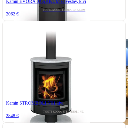
Kamin EVORA 02 AKKUM salvestav, kivi
TOOTEKOOD: EVORA-02-AKUM
2062 €
Kamin STROMBOLI N01 kivi
TOOTEKOOD: STROMBOLI-N01
2848 €