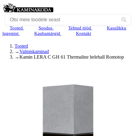
Tooted
Soodus
Tehtud tööd
Kasulikku
lugemist
Kaubamärgid
Kontakt
Tooted
→
Valmiskaminad
→
Kamin LERA C GH 61 Thermaline helehall Romotop