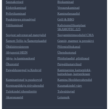
Saunakerised
Biokaminad
Elektrikaminad
Veeaurukaminad
Pelletikaminad
Kaminafassaadid
Puuküttega pitsaahjud
Grill & BBQ
Välikaminad
Kaltsiumsilikaatplaat
SKAMOTEC 225
Soojust salvestavad materjalid
Soojamüürimoodulid CMA
Šamott-Tellis ja Šamottplaadid
Graniit, marmor ja presskivi
Õhkküttesüsteem
Põlemisõhukanal
Ahjupotid HEIN
Ühendustorud
Ahju- ja kaminauksed
Pliidiplaadid, pliidiraud
Õhurestid
Paigaldustarvikud
Paigaldussegud ja Krohvid
Kaminaesine kaitseplekk,
kaitseklaas, kaitseekraan
Kaminariistad ja puukorvid
Kamina Hooldusvahendid
Korstnapühkija töövahendid
Kuumakindel värv
Tulekindel tihendinöör
Tulesüütajad
Aksessuaarid
Leiunurk