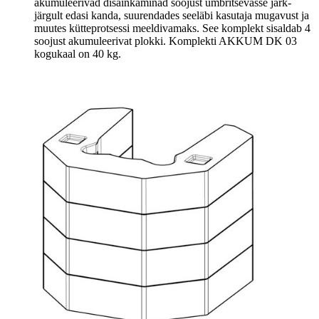
akumuleerivad disainkaminad soojust ümbritsevasse järk-
järgult edasi kanda, suurendades seeläbi kasutaja mugavust ja
muutes kütteprotsessi meeldivamaks. See komplekt sisaldab 4
soojust akumuleerivat plokki. Komplekti AKKUM DK 03
kogukaal on 40 kg.