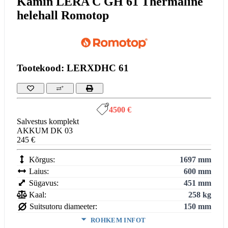
Kamin LERA C GH 61 Thermaline
helehall Romotop
Tootekood: LERXDHC 61
4500 €
Salvestus komplekt
AKKUM DK 03
245 €
Kõrgus:
1697 mm
Laius:
600 mm
Sügavus:
451 mm
Kaal:
258 kg
Suitsutoru diameeter:
150 mm
ROHKEM INFOT