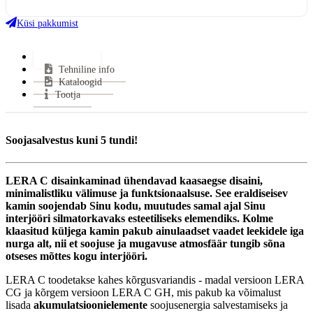
Ukse kõrgus:
479 mm
Ukse laius:
601 mm
Küsi pakkumist
Võimsus (min-maks):
2,9-7,5 kW
Kasutegur:
81 %
Lisainfo
Tehniline info
Keskmine puidu tarbimine:
1.7 kg/h
Kataloogid
Miinimum tõmme:
12 Pa
Tootja
Suitsutoru ühendus:
Pealt või Tagant
Suitsutoru ühenduse kõrgus:
1456 mm
Klaasi kuju:
3-klaasiga
Soojasalvestus kuni 5 tundi!
Uks avaneb:
Küljele
Kütus:
Puu
LERA C disainkaminad ühendavad kaasaegse disaini,
Soojasalvestus element:
Jah
minimalistliku välimuse ja funktsionaalsuse. See eraldiseisev
Vastab normidele:
BimschV 2, EcoDesign
kamin soojendab Sinu kodu, muutudes samal ajal Sinu
Garantii:
2 aastat
interjööri silmatorkavaks esteetiliseks elemendiks. Kolme
klaasitud küljega kamin pakub ainulaadset vaadet leekidele iga
Energiaklass:
nurga alt, nii et soojuse ja mugavuse atmosfäär tungib sõna
VÄHEM INFOT
otseses mõttes kogu interjööri.
LERA C toodetakse kahes kõrgusvariandis - madal versioon LERA
CG ja kõrgem versioon LERA C GH, mis pakub ka võimalust
lisada
akumulatsioonielemente
soojusenergia salvestamiseks ja