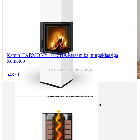
Kamin HARMONY 10 R HA keraamika, nurgaklaasiga
Romotop
TOOTEKOOD: HARXDHRDM-10
5437 €
Tallinnas kaminasalong
Pärnu mnt. 139E/2, 11317, Tallinn
(+372) 677 6977
kaminakoda@kaminakoda.ee
E-R 10:00-18:30