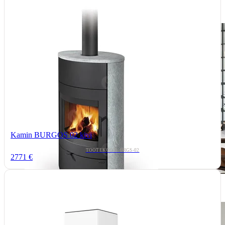
Kamin BURGOS 02 kivi
TOOTEKOOD: BRGS-02
2771 €