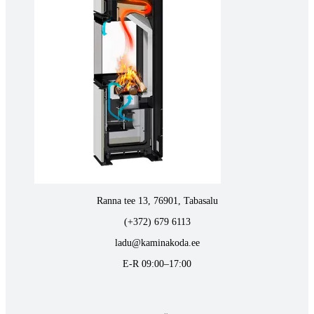
Tartus kivi töötlemine
Tähe 127E, Tartu
(+372) 747 7107
vaino@raidkivi.ee
E-R 09:00–17:00
Tabasalus kamina ladu
Ranna tee 13, 76901, Tabasalu
(+372) 679 6113
ladu@kaminakoda.ee
E-R 09:00–17:00