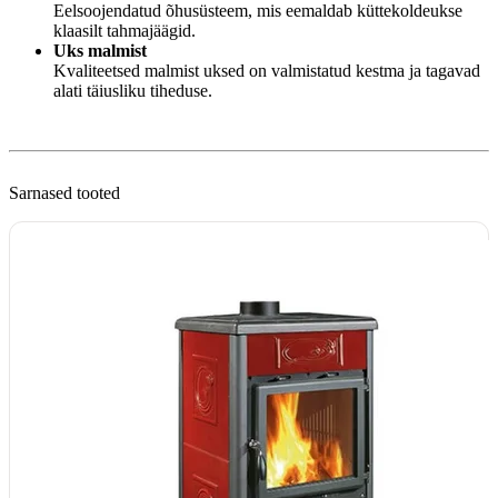
Eelsoojendatud õhusüsteem, mis eemaldab küttekoldeukse
klaasilt tahmajäägid.
Uks malmist
Kvaliteetsed malmist uksed on valmistatud kestma ja tagavad
alati täiusliku tiheduse.
Sarnased tooted