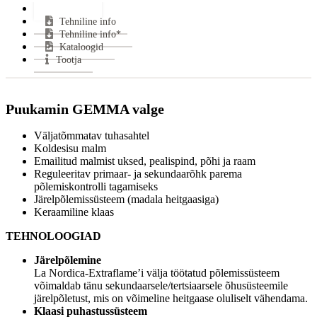
Lisainfo
Suitsutoru ühendus:
Pealt
Tehniline info
Klaasi kuju:
Sirge
Tehniline info*
Uks avaneb:
Küljele
Kataloogid
Kütus:
Puu
Tootja
Garantii:
2 aastat
Energiaklass:
Puukamin GEMMA valge
VÄHEM INFOT
Väljatõmmatav tuhasahtel
Koldesisu malm
Emailitud malmist uksed, pealispind, põhi ja raam
Reguleeritav primaar- ja sekundaarõhk parema
põlemiskontrolli tagamiseks
Järelpõlemissüsteem (madala heitgaasiga)
Keraamiline klaas
TEHNOLOOGIAD
Järelpõlemine
La Nordica-Extraflame’i välja töötatud põlemissüsteem
võimaldab tänu sekundaarsele/tertsiaarsele õhusüsteemile
järelpõletust, mis on võimeline heitgaase oluliselt vähendama.
Klaasi puhastussüsteem