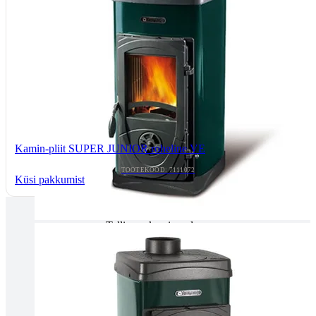
Kamin-pliit SUPER JUNIOR roheline VE
TOOTEKOOD: 7111072
Küsi pakkumist
Tallinnas kaminasalong
Pärnu mnt. 139E/2, 11317, Tallinn
(+372) 677 6977
kaminakoda@kaminakoda.ee
E-R 10:00-18:30