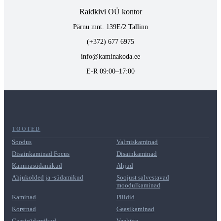
Raidkivi OÜ kontor
Pärnu mnt. 139E/2 Tallinn
(+372) 677 6975
info@kaminakoda.ee
E-R 09:00–17:00
TOOTED
Soodus
Valmiskaminad
Disainkaminad Focus
Disainkaminad
Kaminasüdamikud
Ahjud
Ahjukolded ja -südamikud
Soojust salvestavad
moodulkaminad
Kaminad
Pliidid
Korstnad
Gaasikaminad
Gaasisüdamikud
Veeküte