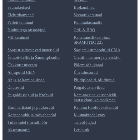
Saunakerised
Biokaminad
Elektrikaminad
Veeaurukaminad
Pelletikaminad
Kaminafassaadid
Puuküttega pitsaahjud
Grill & BBQ
Välikaminad
Kaltsiumsilikaatplaat
SKAMOTEC 225
Soojust salvestavad materjalid
Soojamüürimoodulid CMA
Šamott-Tellis ja Šamottplaadid
Graniit, marmor ja presskivi
Õhkküttesüsteem
Põlemisõhukanal
Ahjupotid HEIN
Ühendustorud
Ahju- ja kaminauksed
Pliidiplaadid, pliidiraud
Õhurestid
Paigaldustarvikud
Paigaldussegud ja Krohvid
Kaminaesine kaitseplekk,
kaitseklaas, kaitseekraan
Kaminariistad ja puukorvid
Kamina Hooldusvahendid
Korstnapühkija töövahendid
Kuumakindel värv
Tulekindel tihendinöör
Tulesüütajad
Aksessuaarid
Leiunurk