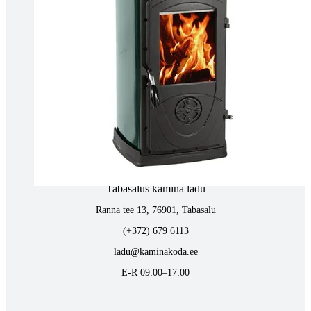
Tartus kivi töötlemine
Tähe 127E, Tartu
(+372) 747 7107
vaino@raidkivi.ee
E-R 09:00–17:00
Tabasalus kamina ladu
Ranna tee 13, 76901, Tabasalu
(+372) 679 6113
ladu@kaminakoda.ee
E-R 09:00–17:00