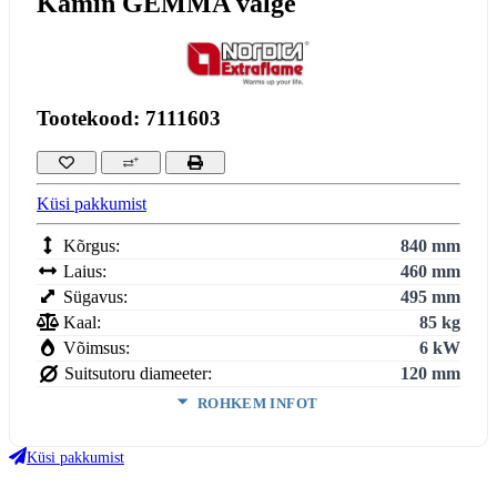
Kamin GEMMA valge
Tootekood: 7111603
Küsi pakkumist
Kõrgus:
840 mm
Laius:
460 mm
Sügavus:
495 mm
Kaal:
85 kg
Võimsus:
6 kW
Suitsutoru diameeter:
120 mm
ROHKEM INFOT
Köetav maht:
3
172
m
Küsi pakkumist
Kasutegur:
82.2 %
Keskmine puidu tarbimine:
1,7 kg/h