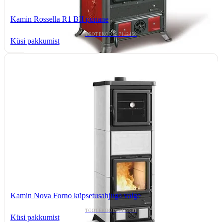
Kamin Rossella R1 BII punane
TOOTEKOOD: 7112150
Küsi pakkumist
Kamin Nova Forno küpsetusahjuga valge
TOOTEKOOD: 7112801
Küsi pakkumist