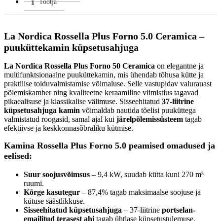
Tootja
Klaasi kuju:
Sirge
Värv:
Liberty Bordeaux
Uks avaneb:
Küljele
La Nordica Rossella Plus Forno 5.0 Ceramica –
Kütus:
Puu
puuküttekamin küpsetusahjuga
Garantii:
2 aastat
La Nordica Rossella Plus Forno 50 Ceramica
on elegantne ja
Energiaklass:
multifunktsionaalne puuküttekamin, mis ühendab tõhusa kütte ja
VÄHEM INFOT
praktilise toiduvalmistamise võimaluse. Selle vastupidav valurauast
põlemiskamber ning kvaliteetne keraamiline viimistlus tagavad
pikaealisuse ja klassikalise välimuse. Sisseehitatud
37-liitrine
küpsetusahjuga kamin
võimaldab nautida tõelisi puuküttega
valmistatud roogasid, samal ajal kui
järelpõlemissüsteem
tagab
efektiivse ja keskkonnasõbraliku kütmise.
Kamina Rossella Plus Forno 5.0 peamised omadused ja
eelised:
Suur soojusvõimsus
– 9,4 kW, suudab kütta kuni 270 m³
ruumi.
Kõrge kasutegur
– 87,4% tagab maksimaalse soojuse ja
kütuse säästlikkuse.
Sisseehitatud küpsetusahjuga
– 37-liitrine
portselan-
emailitud terasest ahi
tagab ühtlase küpsetustulemuse.