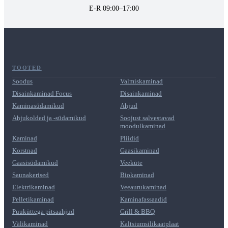
E-R 09:00–17:00
TOOTED
Soodus
Valmiskaminad
Disainkaminad Focus
Disainkaminad
Kaminasüdamikud
Ahjud
Ahjukolded ja -südamikud
Soojust salvestavad
moodulkaminad
Kaminad
Pliidid
Korstnad
Gaasikaminad
Gaasisüdamikud
Veeküte
Saunakerised
Biokaminad
Elektrikaminad
Veeaurukaminad
Pelletikaminad
Kaminafassaadid
Puuküttega pitsaahjud
Grill & BBQ
Välikaminad
Kaltsiumsilikaatplaat