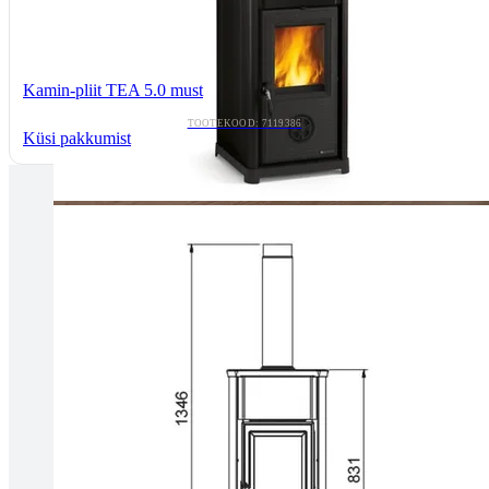
Kamin-pliit TEA 5.0 must
TOOTEKOOD: 7119386
Küsi pakkumist
Tallinnas kaminasalong
Pärnu mnt. 139E/2, 11317, Tallinn
(+372) 677 6977
kaminakoda@kaminakoda.ee
E-R 10:00-18:30
Tartus kivi töötlemine
Tähe 127E, Tartu