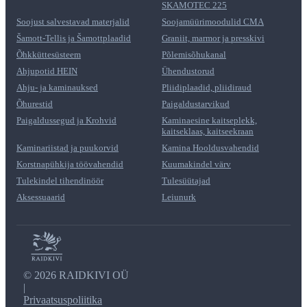
SKAMOTEC 225
Soojust salvestavad materjalid
Soojamüürimoodulid CMA
Šamott-Tellis ja Šamottplaadid
Graniit, marmor ja presskivi
Õhkküttesüsteem
Põlemisõhukanal
Ahjupotid HEIN
Ühendustorud
Ahju- ja kaminauksed
Pliidiplaadid, pliidiraud
Õhurestid
Paigaldustarvikud
Paigaldussegud ja Krohvid
Kaminaesine kaitseplekk,
kaitseklaas, kaitseekraan
Kaminariistad ja puukorvid
Kamina Hooldusvahendid
Korstnapühkija töövahendid
Kuumakindel värv
Tulekindel tihendinöör
Tulesüütajad
Aksessuaarid
Leiunurk
©
2026 RAIDKIVI OÜ
|
Privaatsuspoliitika