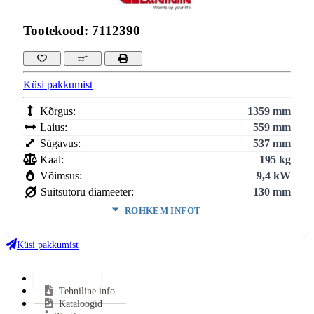
Tootekood: 7112390
Küsi pakkumist
Kõrgus:
1359 mm
Laius:
559 mm
Sügavus:
537 mm
Kaal:
195 kg
Võimsus:
9,4 kW
Suitsutoru diameeter:
130 mm
ROHKEM INFOT
Köetav maht:
3
270
m
Küsi pakkumist
Kasutegur:
87.4 %
Keskmine puidu tarbimine:
2.47 kg/h
Lisainfo
Keskmine suitsugaaside temperatuur:
184,2 °C
Tehniline info
Suitsutoru ühendus:
Pealt
Kataloogid
Halu pikkus:
300 mm