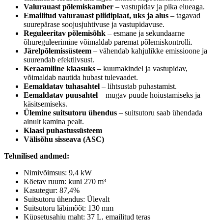
Valurauast põlemiskamber
– vastupidav ja pika elueaga.
Emailitud valurauast pliidiplaat, uks ja alus
– tagavad
suurepärase soojusjuhtivuse ja vastupidavuse.
Reguleeritav põlemisõhk
– esmane ja sekundaarne
õhureguleerimine võimaldab paremat põlemiskontrolli.
Järelpõlemissüsteem
– vähendab kahjulikke emissioone ja
suurendab efektiivsust.
Keraamiline klaasuks
– kuumakindel ja vastupidav,
võimaldab nautida hubast tulevaadet.
Eemaldatav tuhasahtel
– lihtsustab puhastamist.
Eemaldatav puusahtel
– mugav puude hoiustamiseks ja
käsitsemiseks.
Ülemine suitsutoru ühendus
– suitsutoru saab ühendada
ainult kamina pealt.
Klaasi puhastussüsteem
Välisõhu sisseava (ASC)
Tehnilised andmed:
Nimivõimsus: 9,4 kW
Köetav ruum: kuni 270 m³
Kasutegur: 87,4%
Suitsutoru ühendus: Ülevalt
Suitsutoru läbimõõt: 130 mm
Küpsetusahju maht: 37 L, emailitud teras