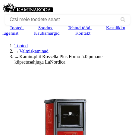
Tooted
Soodus
Tehtud tööd
Kasulikku
lugemist
Kaubamärgid
Kontakt
Tooted
→
Valmiskaminad
→
Kamin-pliit Rossella Plus Forno 5.0 punane
küpsetusahjuga LaNordica