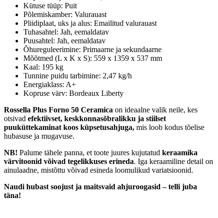
Kütuse tüüp: Puit
Põlemiskamber: Valurauast
Pliidiplaat, uks ja alus: Emailitud valurauast
Tuhasahtel: Jah, eemaldatav
Puusahtel: Jah, eemaldatav
Õhureguleerimine: Primaarne ja sekundaarne
Mõõtmed (L x K x S): 559 x 1359 x 537 mm
Kaal: 195 kg
Tunnine puidu tarbimine: 2,47 kg/h
Energiaklass: A+
Kopruse värv: Bordeaux Liberty
Rossella Plus Forno 50 Ceramica
on ideaalne valik neile, kes
otsivad
efektiivset, keskkonnasõbralikku ja stiilset
puuküttekaminat
koos küpsetusahjuga,
mis loob kodus tõelise
hubasuse ja mugavuse.
NB!
Palume tähele panna, et toote juures kujutatud
keraamika
värvitoonid võivad tegelikkuses erineda
. Iga keraamiline detail on
ainulaadne, mistõttu võivad esineda loomulikud variatsioonid.
Naudi hubast soojust ja maitsvaid ahjuroogasid – telli juba
täna!