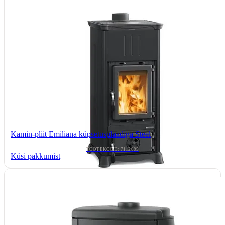
Kamin-pliit Emiliana küpsetusplaadiga Steel
TOOTEKOOD: 7112605
Küsi pakkumist