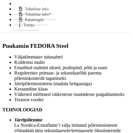
Lisainfo
Suitsutoru ühendus:
Pealt
Tehniline info
Klaasi kuju:
Sirge
Tehniline info*
Uks avaneb:
Küljele
Kataloogid
Kütus:
Puu
Tootja
Garantii:
2 aastat
Energiaklass:
Puukamin
FEDORA Steel
VÄHEM INFOT
Väljatõmmatav tuhasahtel
Koldesisu malm
Emailitud malmist uksed, pealispind, põhi ja raam
Reguleeritav primaar- ja sekundaarõhk parema
põlemiskontrolli tagamiseks
Järelpõlemissüsteem (madala heitgaasiga)
Keraamiline klaas
Väikesed mõõtmed väikestesse ruumidesse paigaldamiseks
Terasest vooder
TEHNOLOOGIAD
Järelpõlemine
La Nordica-Extraflame’i välja töötatud põlemissüsteem
võimaldab tänu sekundaarsele/tertsiaarsele õhusüsteemile