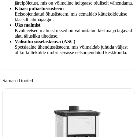
järelpõletust, mis on võimeline heitgaase oluliselt vähendama.
Klaasi puhastussüsteem
Eelsoojendatud õhusüsteem, mis eemaldab küttekoldeukse
klaasilt tahmajäägid.
Uks malmist
Kvaliteetsed malmist uksed on valmistatud kestma ja tagavad
alati täiusliku tiheduse.
Välisõhu sisselaskeava (ASC)
Spetsiaalne ühendussüsteem, mis võimaldab juhtida väljast
õhku küttekolde ümbritsevasse eelsoojendatud keskkonda.
Sarnased tooted