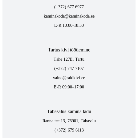
(+372) 677 6977
kaminakoda@kaminakoda.ee
E-R 10:00-18:30
Tartus kivi töötlemine
Tähe 127E, Tartu
(+372) 747 7107
vaino@raidkivi.ee
E-R 09:00–17:00
Tabasalus kamina ladu
Ranna tee 13, 76901, Tabasalu
(+372) 679 6113