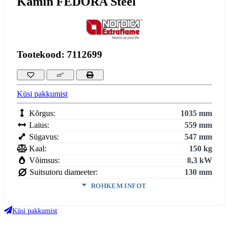
Kamin FEDORA Steel
Tootekood: 7112699
Küsi pakkumist
Kõrgus:
1035 mm
Laius:
559 mm
Sügavus:
547 mm
Kaal:
150 kg
Võimsus:
8,3 kW
Suitsutoru diameeter:
130 mm
ROHKEM INFOT
Köetav maht:
3
238
m
Küsi pakkumist
Kasutegur:
86.4 %
Keskmine puidu tarbimine:
2.3 kg/h