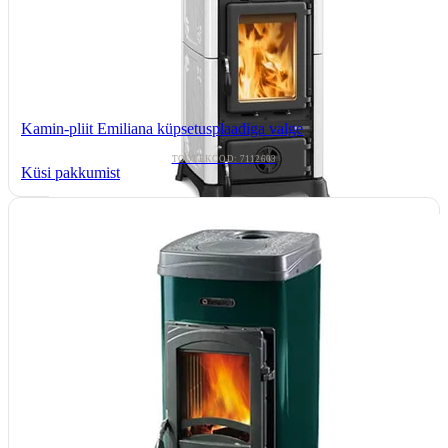
Kamin-pliit Emiliana küpsetusplaadiga valge
TOOTEKOOD: 7112603
Küsi pakkumist