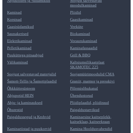
Ahjukolded ja -südamikud
Soojust salvestavad
moodulkaminad
Kaminad
Pliidid
Korstnad
Gaasikaminad
Gaasisüdamikud
Veeküte
Saunakerised
Biokaminad
Elektrikaminad
Veeaurukaminad
Pelletikaminad
Kaminafassaadid
Puuküttega pitsaahjud
Grill & BBQ
Välikaminad
Kaltsiumsilikaatplaat
SKAMOTEC 225
Soojust salvestavad materjalid
Soojamüürimoodulid CMA
Šamott-Tellis ja Šamottplaadid
Graniit, marmor ja presskivi
Õhkküttesüsteem
Põlemisõhukanal
Ahjupotid HEIN
Ühendustorud
Ahju- ja kaminauksed
Pliidiplaadid, pliidiraud
Õhurestid
Paigaldustarvikud
Paigaldussegud ja Krohvid
Kaminaesine kaitseplekk,
kaitseklaas, kaitseekraan
Kaminariistad ja puukorvid
Kamina Hooldusvahendid