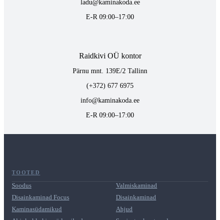
ladu@kaminakoda.ee
E-R 09:00–17:00
Raidkivi OÜ kontor
Pärnu mnt. 139E/2 Tallinn
(+372) 677 6975
info@kaminakoda.ee
E-R 09:00–17:00
TOOTED
Soodus
Valmiskaminad
Disainkaminad Focus
Disainkaminad
Kaminasüdamikud
Ahjud