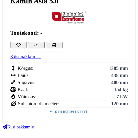
Kamin Asia 5.0
Tootekood: -
Küsi pakkumist
Kõrgus:
1385 mm
Laius:
438 mm
Sügavus:
400 mm
Kaal:
154 kg
Võimsus:
7 kW
Suitsutoru diameeter:
120 mm
ROHKEM INFOT
Köetav maht:
3
201
m
Küsi pakkumist
Kasutegur:
86 %
Keskmine puidu tarbimine:
1.8 kg/h