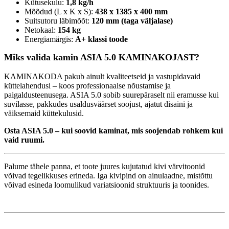
Kütusekulu:
1,8 kg/h
Mõõdud (L x K x S):
438 x 1385 x 400 mm
Suitsutoru läbimõõt:
120 mm (taga väljalase)
Netokaal:
154 kg
Energiamärgis:
A+ klassi toode
Miks valida kamin ASIA 5.0 KAMINAKOJAST?
KAMINAKODA pakub ainult kvaliteetseid ja vastupidavaid
küttelahendusi – koos professionaalse nõustamise ja
paigaldusteenusega. ASIA 5.0 sobib suurepäraselt nii eramusse kui
suvilasse, pakkudes usaldusväärset soojust, ajatut disaini ja
väiksemaid küttekulusid.
Osta ASIA 5.0 – kui soovid kaminat, mis soojendab rohkem kui
vaid ruumi.
Palume tähele panna, et toote juures kujutatud kivi värvitoonid
võivad tegelikkuses erineda. Iga kivipind on ainulaadne, mistõttu
võivad esineda loomulikud variatsioonid struktuuris ja toonides.