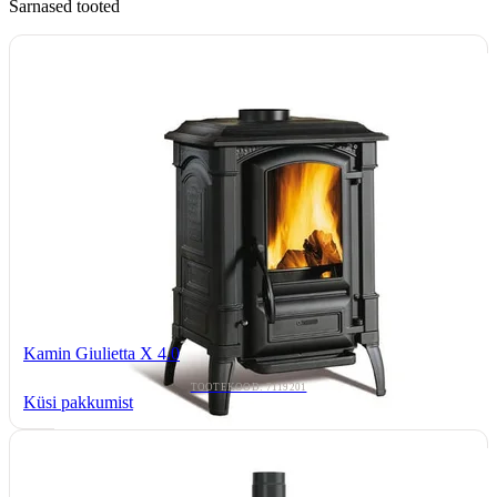
Sarnased tooted
Kamin Giulietta X 4.0
TOOTEKOOD: 7119201
Küsi pakkumist