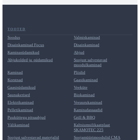
TOOTED
Soodus
Valmiskaminad
Disainkaminad Focus
Disainkaminad
Kaminasüdamikud
Ahjud
Ahjukolded ja -südamikud
Soojust salvestavad
moodulkaminad
Kaminad
Pliidid
Korstnad
Gaasikaminad
Gaasisüdamikud
Veeküte
Saunakerised
Biokaminad
Elektrikaminad
Veeaurukaminad
Pelletikaminad
Kaminafassaadid
Puuküttega pitsaahjud
Grill & BBQ
Välikaminad
Kaltsiumsilikaatplaat
SKAMOTEC 225
Soojust salvestavad materjalid
Soojamüürimoodulid CMA