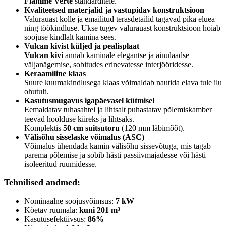
Flamme Verte
standarditele.
Kvaliteetsed materjalid ja vastupidav konstruktsioon
Valurauast kolle ja emailitud terasdetailid tagavad pika eluea
ning töökindluse. Ukse tugev valurauast konstruktsioon hoiab
soojuse kindlalt kamina sees.
Vulcan kivist küljed ja pealisplaat
Vulcan kivi
annab kaminale elegantse ja ainulaadse
väljanägemise, sobitudes erinevatesse interjööridesse.
Keraamiline klaas
Suure kuumakindlusega klaas võimaldab nautida elava tule ilu
ohutult.
Kasutusmugavus igapäevasel kütmisel
Eemaldatav tuhasahtel ja lihtsalt puhastatav põlemiskamber
teevad hoolduse kiireks ja lihtsaks.
Komplektis
50 cm suitsutoru
(120 mm läbimõõt).
Välisõhu sisselaske võimalus (ASC)
Võimalus ühendada kamin välisõhu sissevõtuga, mis tagab
parema põlemise ja sobib hästi passiivmajadesse või hästi
isoleeritud ruumidesse.
Tehnilised andmed:
Nominaalne soojusvõimsus:
7 kW
Köetav ruumala:
kuni 201 m³
Kasutusefektiivsus:
86%