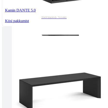
Kamin DANTE 5.0
TOOTEKOOD: 7115005
Küsi pakkumist
Tallinnas kaminasalong
Pärnu mnt. 139E/2, 11317, Tallinn
(+372) 677 6977
kaminakoda@kaminakoda.ee
E-R 10:00-18:30
Tartus kivi töötlemine
Tähe 127E, Tartu
(+372) 747 7107
vaino@raidkivi.ee