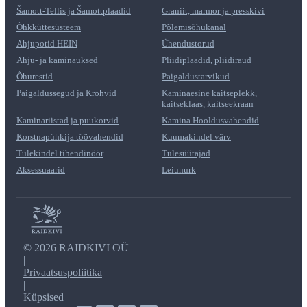
Šamott-Tellis ja Šamottplaadid
Graniit, marmor ja presskivi
Õhkküttesüsteem
Põlemisõhukanal
Ahjupotid HEIN
Ühendustorud
Ahju- ja kaminauksed
Pliidiplaadid, pliidiraud
Õhurestid
Paigaldustarvikud
Paigaldussegud ja Krohvid
Kaminaesine kaitseplekk,
kaitseklaas, kaitseekraan
Kaminariistad ja puukorvid
Kamina Hooldusvahendid
Korstnapühkija töövahendid
Kuumakindel värv
Tulekindel tihendinöör
Tulesüütajad
Aksessuaarid
Leiunurk
©
2026 RAIDKIVI OÜ
|
Privaatsuspoliitika
|
Küpsised