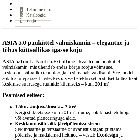
Lisainfo
Miinimum tõmme:
12 Pa
Tehniline info
Suitsutoru ühendus:
Pealt
Kataloogid
Klaasi kuju:
Sirge
Tootja
Uks avaneb:
Küljele
Kütus:
Puu
Garantii:
2 aastat
ASIA 5.0 puuküttel valmiskamin – elegantne ja
Energiaklass:
tõhus kütteallikas igasse koju
VÄHEM INFOT
ASIA 5.0
on La Nordica-Extraflame’i kvaliteetne puuküttel
valmiskamin, mis ühendab endas kõrge soojusvõimsuse,
keskkonnasõbraliku tehnoloogia ja silmapaistva disaini. See mudel
sobib suurepäraselt neile, kes otsivad efektiivset ja stiilset kütteallikat
keskmise suurusega ruumide kütmiseks – kuni
201 m³
.
Peamised eelised:
Tõhus soojusvõimsus – 7 kW
Kergesti köetakse kuni 201 m³ ruume, sobib hästi elutuppa
või avatud planeeringuga alale.
Keskkonnasõbralik järelpõlemissüsteem
Sekundaarne ja tertsiaarne õhuvarustus tagab puhtama
põlemise ja madalamad heitmed – vastab
Ecodesign
ja