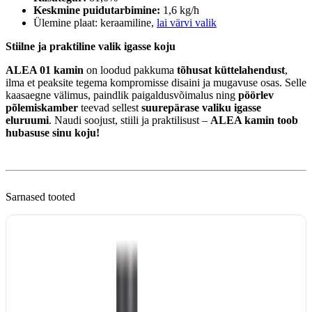
Keskmine puidutarbimine:
1,6 kg/h
Ülemine plaat: keraamiline,
lai värvi valik
Stiilne ja praktiline valik igasse koju
ALEA 01 kamin
on loodud pakkuma
tõhusat küttelahendust
,
ilma et peaksite tegema kompromisse disaini ja mugavuse osas. Selle
kaasaegne välimus, paindlik paigaldusvõimalus ning
pöörlev
põlemiskamber
teevad sellest
suurepärase valiku igasse
eluruumi
. Naudi soojust, stiili ja praktilisust –
ALEA kamin toob
hubasuse sinu koju!
Sarnased tooted