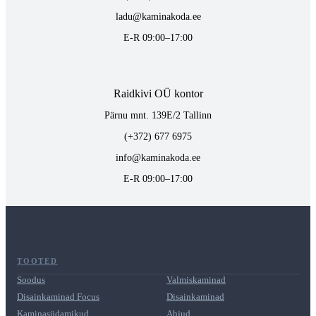
ladu@kaminakoda.ee
E-R 09:00–17:00
Raidkivi OÜ kontor
Pärnu mnt. 139E/2 Tallinn
(+372) 677 6975
info@kaminakoda.ee
E-R 09:00–17:00
TOOTED
Soodus
Valmiskaminad
Disainkaminad Focus
Disainkaminad
Kaminasüdamikud
Ahjud