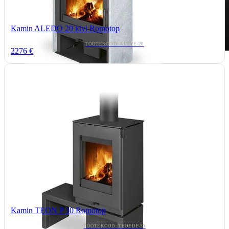
Kamin ALEDO 20 kivi Romotop
TOOTEKOOD: ALEYE-20
2276 €
Kamin TEON P 30 Romotop
TOOTEKOOD: TEOYDP-30