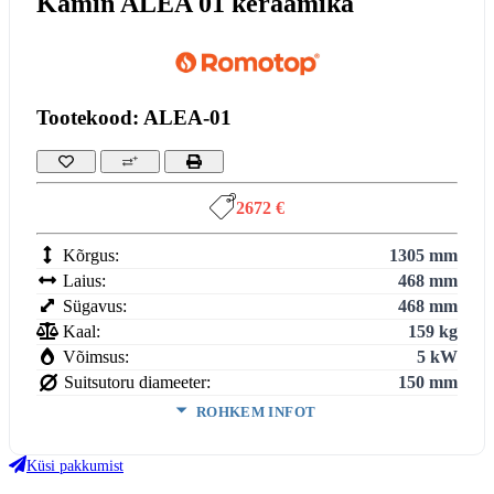
Kamin ALEA 01 keraamika
Tootekood: ALEA-01
2672 €
Kõrgus:
1305 mm
Laius:
468 mm
Sügavus:
468 mm
Kaal:
159 kg
Võimsus:
5 kW
Suitsutoru diameeter:
150 mm
ROHKEM INFOT
Võimsus (min-maks):
2,9–7,4 kW
Köetav maht:
3
Küsi pakkumist
146
m