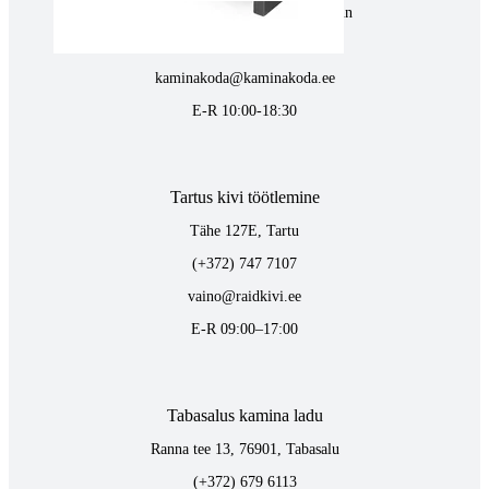
Pärnu mnt. 139E/2, 11317, Tallinn
(+372) 677 6977
kaminakoda@kaminakoda.ee
E-R 10:00-18:30
Tartus kivi töötlemine
Tähe 127E, Tartu
(+372) 747 7107
vaino@raidkivi.ee
E-R 09:00–17:00
Tabasalus kamina ladu
Ranna tee 13, 76901, Tabasalu
(+372) 679 6113