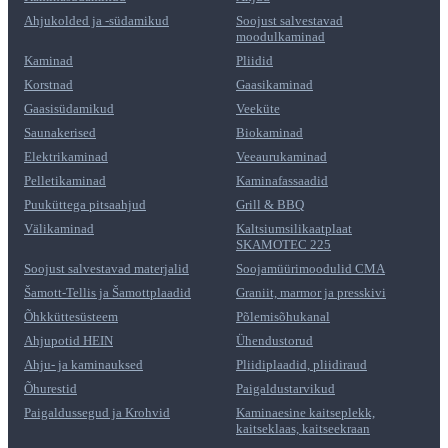
Ahjukolded ja -südamikud
Soojust salvestavad
moodulkaminad
Kaminad
Pliidid
Korstnad
Gaasikaminad
Gaasisüdamikud
Veeküte
Saunakerised
Biokaminad
Elektrikaminad
Veeaurukaminad
Pelletikaminad
Kaminafassaadid
Puuküttega pitsaahjud
Grill & BBQ
Välikaminad
Kaltsiumsilikaatplaat
SKAMOTEC 225
Soojust salvestavad materjalid
Soojamüürimoodulid CMA
Šamott-Tellis ja Šamottplaadid
Graniit, marmor ja presskivi
Õhkküttesüsteem
Põlemisõhukanal
Ahjupotid HEIN
Ühendustorud
Ahju- ja kaminauksed
Pliidiplaadid, pliidiraud
Õhurestid
Paigaldustarvikud
Paigaldussegud ja Krohvid
Kaminaesine kaitseplekk,
kaitseklaas, kaitseekraan