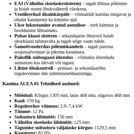
EAI (Välisõhu sisselaskesüsteem)
– tagab tõhusa põlemise
ja hoiab ruumi õhukvaliteedi värskena.
Ventileeritud disainkäepide
– võimaldab kamina mugavat ja
ohutut kasutamist ka kütmise ajal.
Ukse lukustamine avatud asendisse
– teeb kütmise ja
hooldamise lihtsamaks.
Puhas klaasi süsteem
– sekundaarne õhuvool hoiab
ukseklaasi tahmavaba ja tagab selge vaate tulele.
Šamottvooderdus põlemiskambris
– tagab parema
soojussalvestuse ja pikema kasutusea.
Paindlik suitsugaasi ühendus
– võimalus ühendada
suitsutoru kas ülevalt või tagant.
Lihtne õhukontroll
– primaar- ja sekundaarõhu
reguleerimine ühe juhtimismehhanismiga.
Kamina ALEA 01 Tehnilised andmed:
Mõõdud:
Kõrgus 1305 mm, laius 468 mm, sügavus 468 mm
Kaal:
159 kg
Reguleeritav võimsus:
2,9–7,4 kW
Tõmme:
12 Pa
Suitsutoru läbimõõt:
150 mm
Välisõhu sisselaske läbimõõt:
125 mm
Tagumise suitsutoru väljalaske kõrgus:
1129,5 mm
Kasutegur:
81,0%