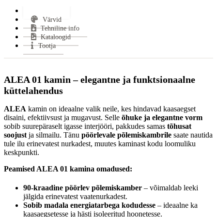
Kasutegur:
81 %
Lisainfo
Keskmine puidu tarbimine:
1.6 kg/h
Värvid
Keskmine suitsugaaside temperatuur:
235 °C
Tehniline info
Miinimum tõmme:
12 Pa
Kataloogid
CO tase (13% O2):
0.0684 %
Tootja
Suitsutoru ühendus:
Pealt või Tagant
Suitsutoru ühenduse kõrgus:
1129 mm
ALEA 01 kamin – elegantne ja funktsionaalne
Klaasi kuju:
Panoraam
küttelahendus
Uks avaneb:
Küljele
Kütus:
Puu
ALEA
kamin on ideaalne valik neile, kes hindavad kaasaegset
Vastab
EN 13 240, 15a B–VG, Din +, BimschV 2,
disaini, efektiivsust ja mugavust. Selle
õhuke ja elegantne vorm
normidele:
Ecodesign
sobib suurepäraselt igasse interjööri, pakkudes samas
tõhusat
Garantii:
2 aastat
soojust
ja silmailu. Tänu
pöörlevale põlemiskambrile
saate nautida
Energiaklass:
tule ilu erinevatest nurkadest, muutes kaminast kodu loomuliku
keskpunkti.
VÄHEM INFOT
Peamised ALEA 01 kamina omadused:
90-kraadine pöörlev põlemiskamber
– võimaldab leeki
jälgida erinevatest vaatenurkadest.
Sobib madala energiatarbega kodudesse
– ideaalne ka
kaasaegsetesse ja hästi isoleeritud hoonetesse.