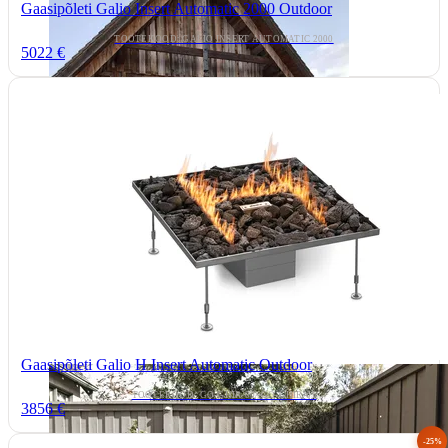
Gaasipõleti Galio Insert Automatic 2000 Outdoor
TOOTEKOOD: GALIO INSERT AUTOMATIC 2000
5022 €
Gaasipõleti Galio H Insert Automatic Outdoor
TOOTEKOOD: GO-GHIR-00/ GO-GHIR-01
3856 €
-25%