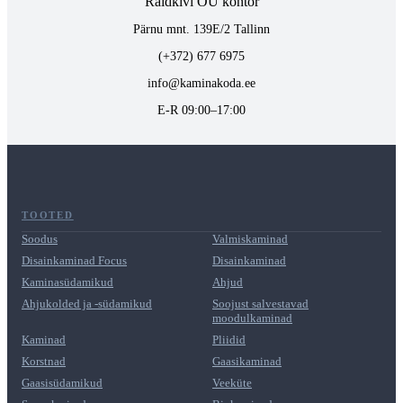
Raidkivi OÜ kontor
Pärnu mnt. 139E/2 Tallinn
(+372) 677 6975
info@kaminakoda.ee
E-R 09:00–17:00
TOOTED
Soodus
Valmiskaminad
Disainkaminad Focus
Disainkaminad
Kaminasüdamikud
Ahjud
Ahjukolded ja -südamikud
Soojust salvestavad
moodulkaminad
Kaminad
Pliidid
Korstnad
Gaasikaminad
Gaasisüdamikud
Veeküte