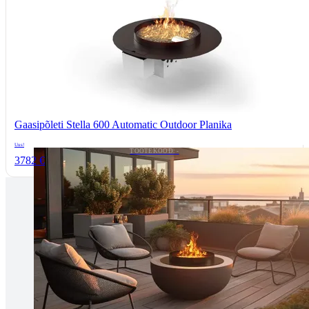
Gaasipõleti Stella 600 Automatic Outdoor Planika
Uus!
TOOTEKOOD: -
3782 €
Tallinnas kaminasalong
Pärnu mnt. 139E/2, 11317, Tallinn
(+372) 677 6977
kaminakoda@kaminakoda.ee
E-R 10:00-18:30