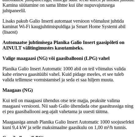
Kamina süütamine on sama lihtne kui ühe nupuvajutusega
juhtpaneelil.
Lisaks pakub Galio Inserti automaat versioon võimalust juhtida
kaminat Wi-Fi kaugjuhtimispuldiga ja Smart Home Systemi abil
(lisaost)
Automaatse juhtimisega Planika Galio Insert gaasipõleti on
AINULT välitingimustes kasutamiseks.
Valige maagaasi (NG) või gaasiballooni (LPG) vahel
Planika Galio Insert Automatic 1000 abil on teil võimalus valida
kahe erineva gaasitüübi vahel. Kuid pidage meeles, et see tuleb
valida tellimuse vormistamisel ja seda ei saa hiljem muuta.
Maagaas (NG)
Kui teil on maagaasi ühendus otse teie majja, peaksite valima
maagaasi versiooni. Nii saab Galio ühendada otse gaasitrassiga ning
ei pea gaasiballooni aeg-ajalt vahetama ja uuesti täitma.
Maagaasiga annab Planika Galio Insert Automatic 1000 soojusefekti
kuni 9,4 kW ja selle maksimaalne gaasikulu on 1,00 m³/h tunnis.