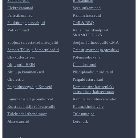
Saunakerised
Biokaminad
Elektrikaminad
Veeaurukaminad
Pelletikaminad
Kaminafassaadid
Puuküttega pitsaahjud
Grill & BBQ
Välikaminad
Kaltsiumsilikaatplaat
SKAMOTEC 225
Soojust salvestavad materjalid
Soojamüürimoodulid CMA
Šamott-Tellis ja Šamottplaadid
Graniit, marmor ja presskivi
Õhkküttesüsteem
Põlemisõhukanal
Ahjupotid HEIN
Ühendustorud
Ahju- ja kaminauksed
Pliidiplaadid, pliidiraud
Õhurestid
Paigaldustarvikud
Paigaldussegud ja Krohvid
Kaminaesine kaitseplekk,
kaitseklaas, kaitseekraan
Kaminariistad ja puukorvid
Kamina Hooldusvahendid
Korstnapühkija töövahendid
Kuumakindel värv
Tulekindel tihendinöör
Tulesüütajad
Aksessuaarid
Leiunurk