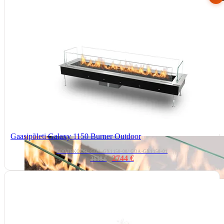
Gaasipõleti Galaxy 1150 Burner Outdoor
TOOTEKOOD: GOA-GX1150-00/ GOA-GX1150-01
2744 €
3658 €