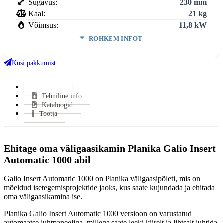
Sügavus:
230 mm
Kaal:
21 kg
Võimsus:
11,8 kW
ROHKEM INFOT
Klaasi kuju:
Avatud
Uks avaneb:
Avatud
Küsi pakkumist
Kütus:
Gaas
Garantii:
5 aastat
Lisainfo
Tehniline info
VÄHEM INFOT
Kataloogid
Tootja
Ehitage oma väligaasikamin Planika Galio Insert
Automatic 1000
abil
Galio Insert Automatic 1000 on Planika väligaasipõleti, mis on
mõeldud isetegemisprojektide jaoks, kus saate kujundada ja ehitada
oma väligaasikamina ise.
Planika Galio Insert Automatic 1000 versioon on varustatud
automaatse juhtpaneeliga, millega saate leeki kiirelt ja lihtsalt juhtida.