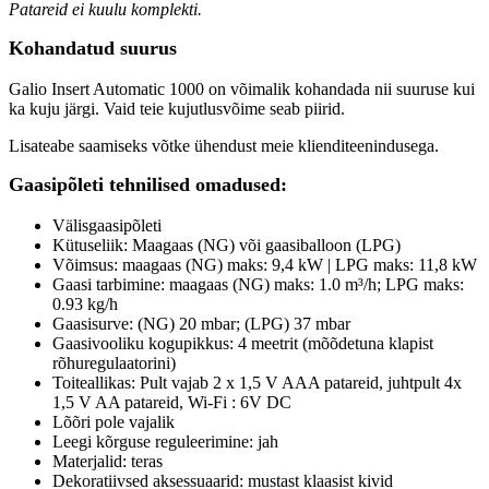
Patareid ei kuulu komplekti.
Kohandatud suurus
Galio Insert Automatic 1000 on võimalik kohandada nii suuruse kui
ka kuju järgi. Vaid teie kujutlusvõime seab piirid.
Lisateabe saamiseks võtke ühendust meie klienditeenindusega.
Gaasipõleti tehnilised omadused:
Välisgaasipõleti
Kütuseliik: Maagaas (NG) või gaasiballoon (LPG)
Võimsus: maagaas (NG) maks: 9,4 kW | LPG maks: 11,8 kW
Gaasi tarbimine: maagaas (NG) maks: 1.0 m³/h; LPG maks:
0.93 kg/h
Gaasisurve: (NG) 20 mbar; (LPG) 37 mbar
Gaasivooliku kogupikkus: 4 meetrit (mõõdetuna klapist
rõhuregulaatorini)
Toiteallikas: Pult vajab 2 x 1,5 V AAA patareid, juhtpult 4x
1,5 V AA patareid, Wi-Fi : 6V DC
Lõõri pole vajalik
Leegi kõrguse reguleerimine: jah
Materjalid: teras
Dekoratiivsed aksessuaarid: mustast klaasist kivid