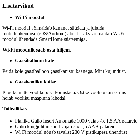
Lisatarvikud
Wi-Fi moodul
Wi-Fi moodul võimaldab kaminat süüdata ja juhtida
mobiilirakenduse (iOS/Android) abil. Lisaks võimaldab Wi-Fi
moodul ühendada SmartHome süsteemiga.
Wi-Fi moodulit saab osta hiljem.
Gaasiballooni kate
Peida kole gaasiballoon gaasikanistri kaanega. Mitu kujundust.
Gaasivooliku kaitse
Püüdke mitte vooliku otsa komistada. Ostke voolikukaitse, mis
hoiab vooliku maapinna lähedal.
Toiteallikas
Planika Galio Insert Automatic 1000 vajab 4x 1,5 AA patareid
Galio kaugjuhtimispult vajab 2 x 1,5 AAA patareid
Wi-Fi moodul nõuab tavalist 230 V pistikupesa ühendust