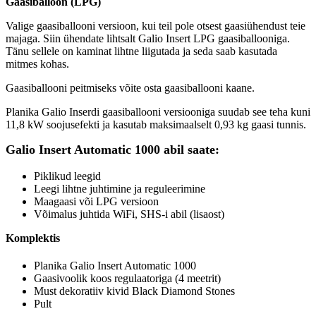
Gaasiballoon (LPG)
Valige gaasiballooni versioon, kui teil pole otsest gaasiühendust teie
majaga. Siin ühendate lihtsalt Galio Insert LPG gaasiballooniga.
Tänu sellele on kaminat lihtne liigutada ja seda saab kasutada
mitmes kohas.
Gaasiballooni peitmiseks võite osta gaasiballooni kaane.
Planika Galio Inserdi gaasiballooni versiooniga suudab see teha kuni
11,8 kW soojusefekti ja kasutab maksimaalselt 0,93 kg gaasi tunnis.
Galio Insert Automatic 1000 abil saate:
Piklikud leegid
Leegi lihtne juhtimine ja reguleerimine
Maagaasi või LPG versioon
Võimalus juhtida WiFi, SHS-i abil (lisaost)
Komplektis
Planika Galio Insert Automatic 1000
Gaasivoolik koos regulaatoriga (4 meetrit)
Must dekoratiiv kivid Black Diamond Stones
Pult