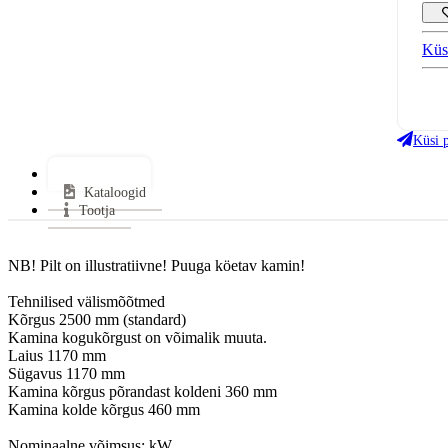
Küs
Klaa
Uks
Küsi 
Küt
Lisainfo*
Gara
Kataloogid
Tootja
NB! Pilt on illustratiivne! Puuga köetav kamin!

Tehnilised välismõõtmed

Kõrgus 2500 mm (standard)

Kamina kogukõrgust on võimalik muuta.

Laius 1170 mm

Sügavus 1170 mm

Kamina kõrgus põrandast koldeni 360 mm

Kamina kolde kõrgus 460 mm

Nominaalne võimsus: kW
