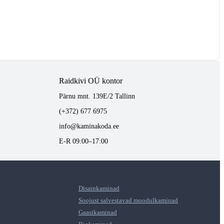
Raidkivi OÜ kontor
Pärnu mnt. 139E/2 Tallinn
(+372) 677 6975
info@kaminakoda.ee
E-R 09:00–17:00
Disainkaminad
Soojust salvestavad moodulkaminad
Gaasikaminad