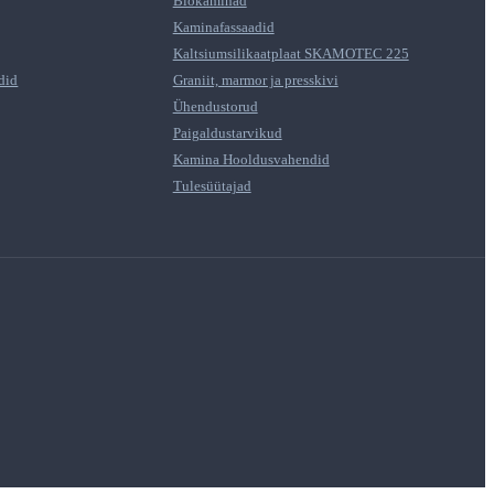
Biokaminad
Kaminafassaadid
Kaltsiumsilikaatplaat SKAMOTEC 225
did
Graniit, marmor ja presskivi
Ühendustorud
Paigaldustarvikud
Kamina Hooldusvahendid
Tulesüütajad