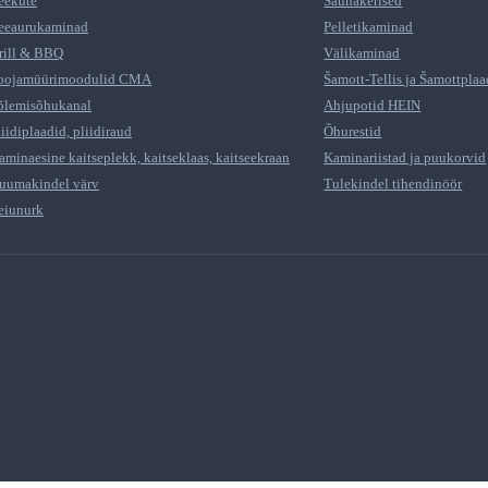
eeküte
Saunakerised
eeaurukaminad
Pelletikaminad
rill & BBQ
Välikaminad
oojamüürimoodulid CMA
Šamott-Tellis ja Šamottplaa
õlemisõhukanal
Ahjupotid HEIN
liidiplaadid, pliidiraud
Õhurestid
aminaesine kaitseplekk, kaitseklaas, kaitseekraan
Kaminariistad ja puukorvid
uumakindel värv
Tulekindel tihendinöör
eiunurk