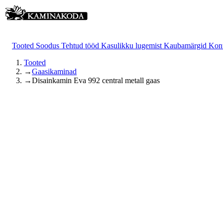
Tooted
Soodus
Tehtud tööd
Kasulikku lugemist
Kaubamärgid
Kon
Tooted
→
Gaasikaminad
→
Disainkamin Eva 992 central metall gaas