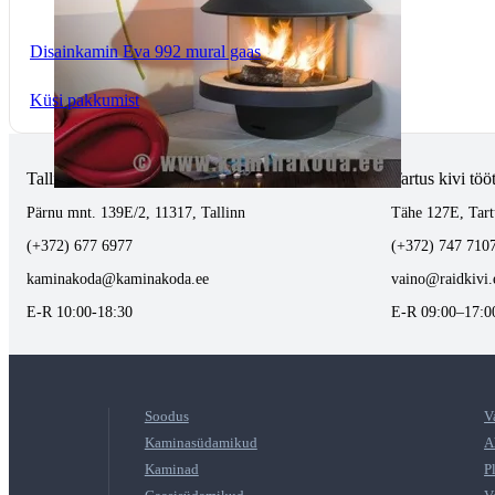
Disainkamin Eva 992 mural gaas
Küsi pakkumist
Tallinnas kaminasalong
Tartus kivi töö
Pärnu mnt. 139E/2, 11317, Tallinn
Tähe 127E, Tart
(+372) 677 6977
(+372) 747 710
kaminakoda@kaminakoda.ee
vaino@raidkivi.
E-R 10:00-18:30
E-R 09:00–17:0
Soodus
V
Kaminasüdamikud
A
Kaminad
P