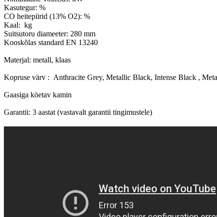
Kasutegur: %

CO heitepiirid (13% O2): %

Kaal:  kg

Suitsutoru diameeter: 280 mm

Kooskõlas standard EN 13240

Materjal: metall, klaas

Kopruse värv :  Anthracite Grey, Metallic Black, Intense Black , Met
Gaasiga köetav kamin
