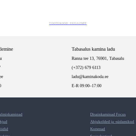
TOOTEKOOD: 992GAZMFF
tlemine
Tabasalus kamina ladu
u
Ranna tee 13, 76901, Tabasalu
7
(+372) 679 6113
ee
ladu@kaminakoda.ee
0
E-R 09:00–17:00
almiskaminad
Disainkaminad Focus
hjud
Ahjukolded ja -südamikud
liidid
Korstnad