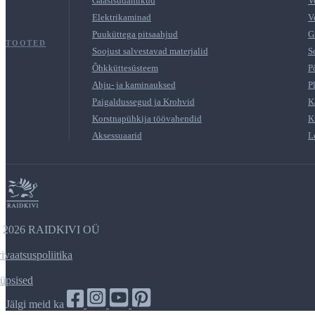
Gaasisüdamikud
V
Elektrikaminad
V
Puuküttega pitsaahjud
G
TOOTED
Soojust salvestavad materjalid
S
Õhkküttesüsteem
P
Ahju- ja kaminauksed
P
Paigaldussegud ja Krohvid
K
Korstnapühkija töövahendid
K
Aksessuaarid
L
2026 RAIDKIVI OÜ
rivaatsuspoliitika
üpsised
Jälgi meid ka